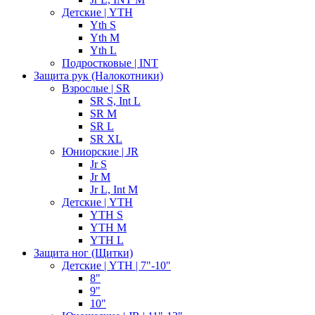
Детские | YTH
Yth S
Yth M
Yth L
Подростковые | INT
Защита рук (Налокотники)
Взрослые | SR
SR S, Int L
SR M
SR L
SR XL
Юниорские | JR
Jr S
Jr M
Jr L, Int M
Детские | YTH
YTH S
YTH M
YTH L
Защита ног (Щитки)
Детские | YTH | 7"-10"
8"
9"
10"