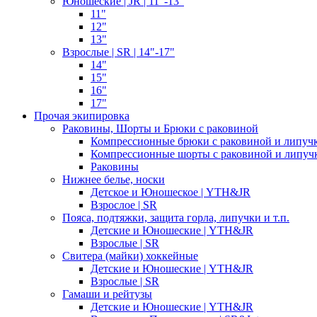
Юношеские | JR | 11"-13"
11"
12"
13"
Взрослые | SR | 14"-17"
14"
15"
16"
17"
Прочая экипировка
Раковины, Шорты и Брюки с раковиной
Компрессионные брюки с раковиной и липуч
Компрессионные шорты с раковиной и липуч
Раковины
Нижнее белье, носки
Детское и Юношеское | YTH&JR
Взрослое | SR
Пояса, подтяжки, защита горла, липучки и т.п.
Детские и Юношеские | YTH&JR
Взрослые | SR
Свитера (майки) хоккейные
Детские и Юношеские | YTH&JR
Взрослые | SR
Гамаши и рейтузы
Детские и Юношеские | YTH&JR