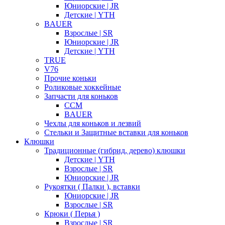
Юниорские | JR
Детские | YTH
BAUER
Взрослые | SR
Юниорские | JR
Детские | YTH
TRUE
V76
Прочие коньки
Роликовые хоккейные
Запчасти для коньков
CCM
BAUER
Чехлы для коньков и лезвий
Стельки и Защитные вставки для коньков
Клюшки
Традиционные (гибрид, дерево) клюшки
Детские | YTH
Взрослые | SR
Юниорские | JR
Рукоятки ( Палки ), вставки
Юниорские | JR
Взрослые | SR
Крюки ( Перья )
Взрослые | SR