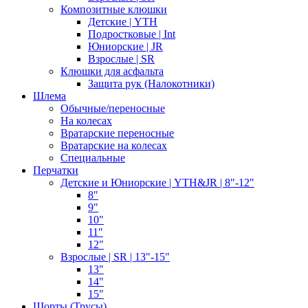
Композитные клюшки
Детские | YTH
Подростковые | Int
Юниорские | JR
Взрослые | SR
Клюшки для асфальта
Защита рук (Налокотники)
Шлема
Обычные/переносные
На колесах
Вратарские переносные
Вратарские на колесах
Специальные
Перчатки
Детские и Юниорские | YTH&JR | 8"-12"
8"
9"
10"
11"
12"
Взрослые | SR | 13"-15"
13"
14"
15"
Шорты (Трусы)