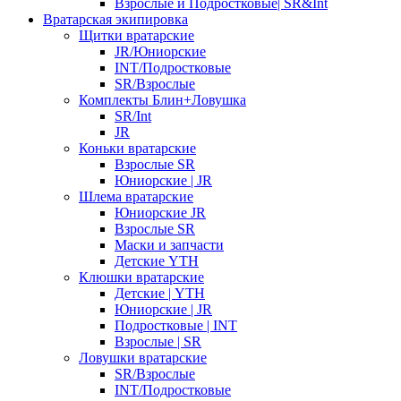
Взрослые и Подростковые| SR&Int
Вратарская экипировка
Щитки вратарские
JR/Юниорские
INT/Подростковые
SR/Взрослые
Комплекты Блин+Ловушка
SR/Int
JR
Коньки вратарские
Взрослые SR
Юниорские | JR
Шлема вратарские
Юниорские JR
Взрослые SR
Маски и запчасти
Детские YTH
Клюшки вратарские
Детские | YTH
Юниорские | JR
Подростковые | INT
Взрослые | SR
Ловушки вратарские
SR/Взрослые
INT/Подростковые