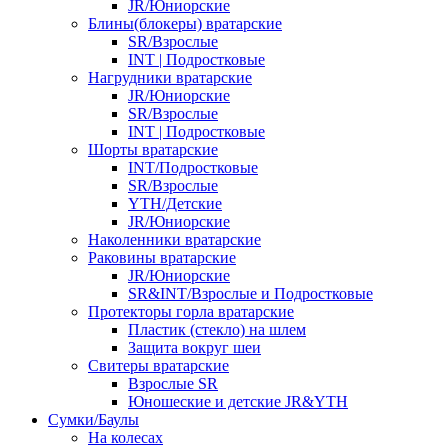
JR/Юниорские
Блины(блокеры) вратарские
SR/Взрослые
INT | Подростковые
Нагрудники вратарские
JR/Юниорские
SR/Взрослые
INT | Подростковые
Шорты вратарские
INT/Подростковые
SR/Взрослые
YTH/Детские
JR/Юниорские
Наколенники вратарские
Раковины вратарские
JR/Юниорские
SR&INT/Взрослые и Подростковые
Протекторы горла вратарские
Пластик (стекло) на шлем
Защита вокруг шеи
Свитеры вратарские
Взрослые SR
Юношеские и детские JR&YTH
Сумки/Баулы
На колесах