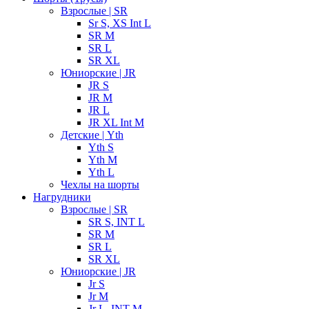
Взрослые | SR
Sr S, XS Int L
SR M
SR L
SR XL
Юниорские | JR
JR S
JR M
JR L
JR XL Int M
Детские | Yth
Yth S
Yth M
Yth L
Чехлы на шорты
Нагрудники
Взрослые | SR
SR S, INT L
SR M
SR L
SR XL
Юниорские | JR
Jr S
Jr M
Jr L, INT M