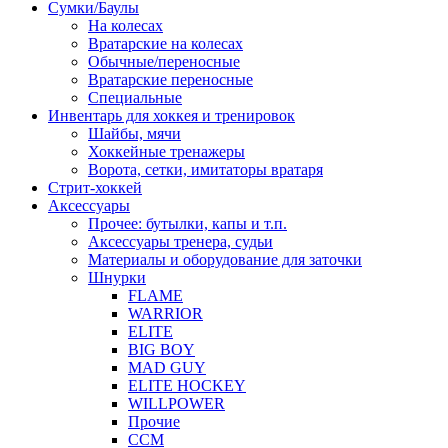
Сумки/Баулы
На колесах
Вратарские на колесах
Обычные/переносные
Вратарские переносные
Специальные
Инвентарь для хоккея и тренировок
Шайбы, мячи
Хоккейные тренажеры
Ворота, сетки, имитаторы вратаря
Стрит-хоккей
Аксессуары
Прочее: бутылки, капы и т.п.
Аксессуары тренера, судьи
Материалы и оборудование для заточки
Шнурки
FLAME
WARRIOR
ELITE
BIG BOY
MAD GUY
ELITE HOCKEY
WILLPOWER
Прочие
CCM