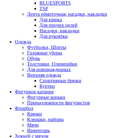
BLUESPORTS
TSP
Лента обмоточная, насадки, накладки
Для крюка
Для прочих целей
Насадки, накладки
Для рукоятки
Одежда
Футболки, Шорты
Головные уборы
Обувь
Толстовки, Олимпийки
Для новорожденных
Верхняя одежда
Спортивные брюки
Куртки
Фигурное катание
Фигурные коньки
Принадлежности фигуристов
Флорбол
Крюки
Клюшки, наборы
Мячи
Инвентарь
Хоккей с мячом