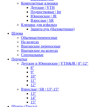
Композитные клюшки
Детские | YTH
Подростковые | Int
Юниорские | JR
Взрослые | SR
Клюшки для асфальта
Защита рук (Налокотники)
Шлема
Обычные/переносные
На колесах
Вратарские переносные
Вратарские на колесах
Специальные
Перчатки
Детские и Юниорские | YTH&JR | 8"-12"
8"
9"
10"
11"
12"
Взрослые | SR | 13"-15"
13"
14"
15"
Шорты (Трусы)