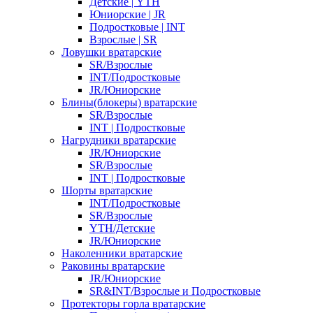
Детские | YTH
Юниорские | JR
Подростковые | INT
Взрослые | SR
Ловушки вратарские
SR/Взрослые
INT/Подростковые
JR/Юниорские
Блины(блокеры) вратарские
SR/Взрослые
INT | Подростковые
Нагрудники вратарские
JR/Юниорские
SR/Взрослые
INT | Подростковые
Шорты вратарские
INT/Подростковые
SR/Взрослые
YTH/Детские
JR/Юниорские
Наколенники вратарские
Раковины вратарские
JR/Юниорские
SR&INT/Взрослые и Подростковые
Протекторы горла вратарские