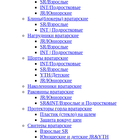
SR/Взрослые
INT/Подростковые
JR/Юниорские
Блины(блокеры) вратарские
SR/Взрослые
INT | Подростковые
Нагрудники вратарские
JR/Юниорские
SR/Взрослые
INT | Подростковые
Шорты вратарские
INT/Подростковые
SR/Взрослые
YTH/Детские
JR/Юниорские
Наколенники вратарские
Раковины вратарские
JR/Юниорские
SR&INT/Взрослые и Подростковые
Протекторы горла вратарские
Пластик (стекло) на шлем
Защита вокруг шеи
Свитеры вратарские
Взрослые SR
Юношеские и детские JR&YTH