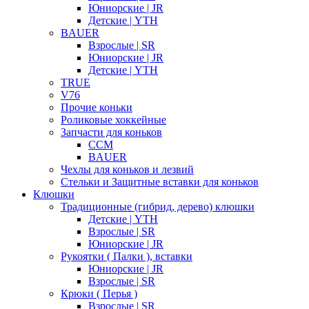
Юниорские | JR
Детские | YTH
BAUER
Взрослые | SR
Юниорские | JR
Детские | YTH
TRUE
V76
Прочие коньки
Роликовые хоккейные
Запчасти для коньков
CCM
BAUER
Чехлы для коньков и лезвий
Стельки и Защитные вставки для коньков
Клюшки
Традиционные (гибрид, дерево) клюшки
Детские | YTH
Взрослые | SR
Юниорские | JR
Рукоятки ( Палки ), вставки
Юниорские | JR
Взрослые | SR
Крюки ( Перья )
Взрослые | SR