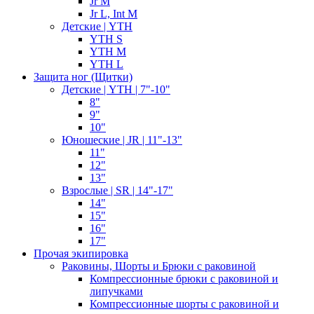
Jr M
Jr L, Int M
Детские | YTH
YTH S
YTH M
YTH L
Защита ног (Щитки)
Детские | YTH | 7"-10"
8"
9"
10"
Юношеские | JR | 11"-13"
11"
12"
13"
Взрослые | SR | 14"-17"
14"
15"
16"
17"
Прочая экипировка
Раковины, Шорты и Брюки с раковиной
Компрессионные брюки с раковиной и
липучками
Компрессионные шорты с раковиной и