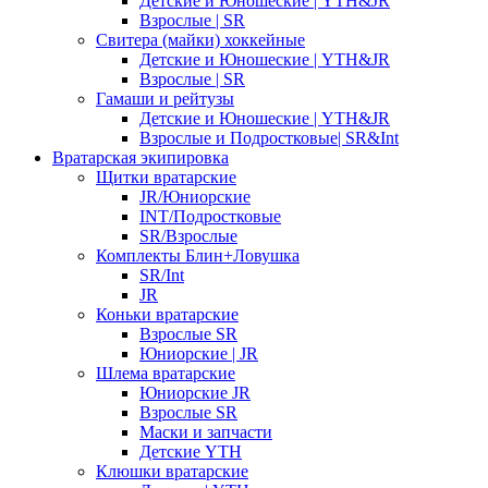
Детские и Юношеские | YTH&JR
Взрослые | SR
Свитера (майки) хоккейные
Детские и Юношеские | YTH&JR
Взрослые | SR
Гамаши и рейтузы
Детские и Юношеские | YTH&JR
Взрослые и Подростковые| SR&Int
Вратарская экипировка
Щитки вратарские
JR/Юниорские
INT/Подростковые
SR/Взрослые
Комплекты Блин+Ловушка
SR/Int
JR
Коньки вратарские
Взрослые SR
Юниорские | JR
Шлема вратарские
Юниорские JR
Взрослые SR
Маски и запчасти
Детские YTH
Клюшки вратарские