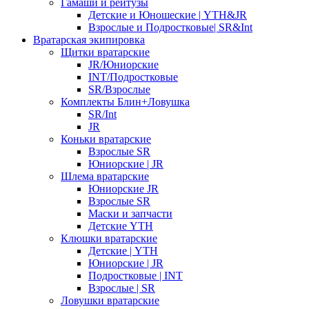
Гамаши и рейтузы
Детские и Юношеские | YTH&JR
Взрослые и Подростковые| SR&Int
Вратарская экипировка
Щитки вратарские
JR/Юниорские
INT/Подростковые
SR/Взрослые
Комплекты Блин+Ловушка
SR/Int
JR
Коньки вратарские
Взрослые SR
Юниорские | JR
Шлема вратарские
Юниорские JR
Взрослые SR
Маски и запчасти
Детские YTH
Клюшки вратарские
Детские | YTH
Юниорские | JR
Подростковые | INT
Взрослые | SR
Ловушки вратарские