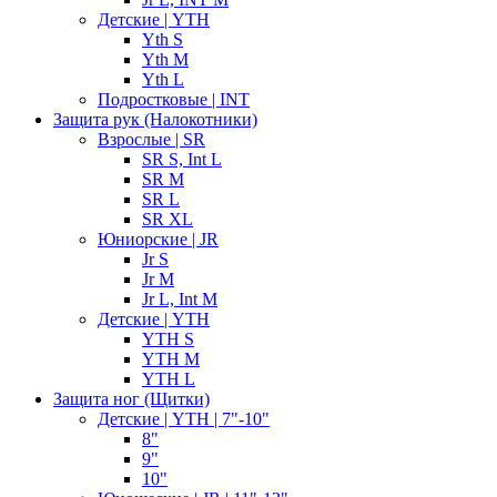
Детские | YTH
Yth S
Yth M
Yth L
Подростковые | INT
Защита рук (Налокотники)
Взрослые | SR
SR S, Int L
SR M
SR L
SR XL
Юниорские | JR
Jr S
Jr M
Jr L, Int M
Детские | YTH
YTH S
YTH M
YTH L
Защита ног (Щитки)
Детские | YTH | 7"-10"
8"
9"
10"