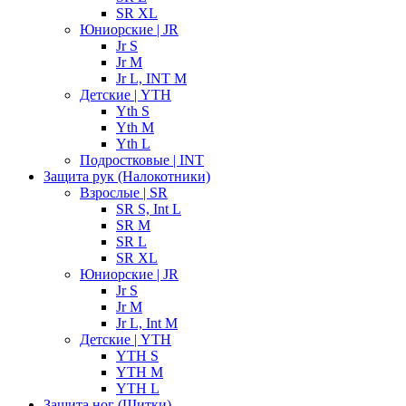
SR XL
Юниорские | JR
Jr S
Jr M
Jr L, INT M
Детские | YTH
Yth S
Yth M
Yth L
Подростковые | INT
Защита рук (Налокотники)
Взрослые | SR
SR S, Int L
SR M
SR L
SR XL
Юниорские | JR
Jr S
Jr M
Jr L, Int M
Детские | YTH
YTH S
YTH M
YTH L
Защита ног (Щитки)