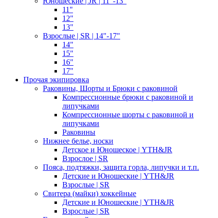
Юношеские | JR | 11"-13"
11"
12"
13"
Взрослые | SR | 14"-17"
14"
15"
16"
17"
Прочая экипировка
Раковины, Шорты и Брюки с раковиной
Компрессионные брюки с раковиной и
липучками
Компрессионные шорты с раковиной и
липучками
Раковины
Нижнее белье, носки
Детское и Юношеское | YTH&JR
Взрослое | SR
Пояса, подтяжки, защита горла, липучки и т.п.
Детские и Юношеские | YTH&JR
Взрослые | SR
Свитера (майки) хоккейные
Детские и Юношеские | YTH&JR
Взрослые | SR