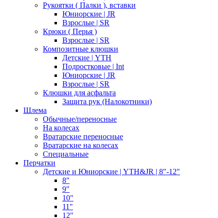
Рукоятки ( Палки ), вставки
Юниорские | JR
Взрослые | SR
Крюки ( Перья )
Взрослые | SR
Композитные клюшки
Детские | YTH
Подростковые | Int
Юниорские | JR
Взрослые | SR
Клюшки для асфальта
Защита рук (Налокотники)
Шлема
Обычные/переносные
На колесах
Вратарские переносные
Вратарские на колесах
Специальные
Перчатки
Детские и Юниорские | YTH&JR | 8"-12"
8"
9"
10"
11"
12"