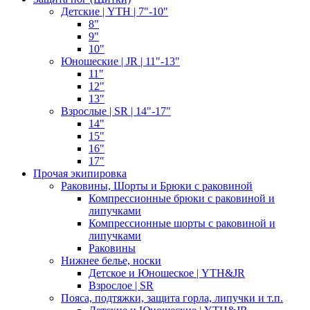
Детские | YTH | 7"-10"
8"
9"
10"
Юношеские | JR | 11"-13"
11"
12"
13"
Взрослые | SR | 14"-17"
14"
15"
16"
17"
Прочая экипировка
Раковины, Шорты и Брюки с раковиной
Компрессионные брюки с раковиной и
липучками
Компрессионные шорты с раковиной и
липучками
Раковины
Нижнее белье, носки
Детское и Юношеское | YTH&JR
Взрослое | SR
Пояса, подтяжки, защита горла, липучки и т.п.