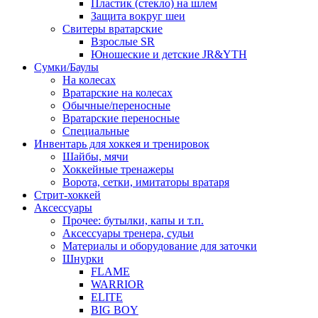
Пластик (стекло) на шлем
Защита вокруг шеи
Свитеры вратарские
Взрослые SR
Юношеские и детские JR&YTH
Сумки/Баулы
На колесах
Вратарские на колесах
Обычные/переносные
Вратарские переносные
Специальные
Инвентарь для хоккея и тренировок
Шайбы, мячи
Хоккейные тренажеры
Ворота, сетки, имитаторы вратаря
Стрит-хоккей
Аксессуары
Прочее: бутылки, капы и т.п.
Аксессуары тренера, судьи
Материалы и оборудование для заточки
Шнурки
FLAME
WARRIOR
ELITE
BIG BOY