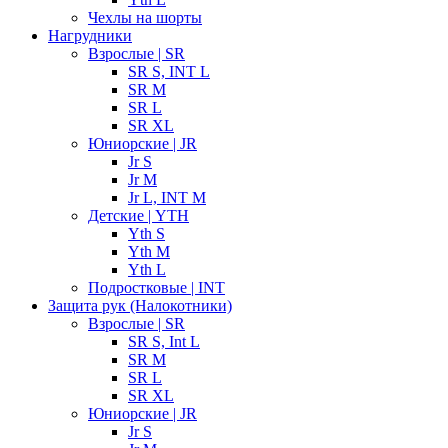
Чехлы на шорты
Нагрудники
Взрослые | SR
SR S, INT L
SR M
SR L
SR XL
Юниорские | JR
Jr S
Jr M
Jr L, INT M
Детские | YTH
Yth S
Yth M
Yth L
Подростковые | INT
Защита рук (Налокотники)
Взрослые | SR
SR S, Int L
SR M
SR L
SR XL
Юниорские | JR
Jr S