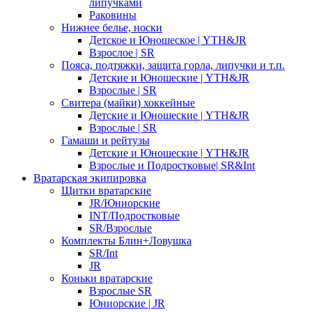
липучками
Раковины
Нижнее белье, носки
Детское и Юношеское | YTH&JR
Взрослое | SR
Пояса, подтяжки, защита горла, липучки и т.п.
Детские и Юношеские | YTH&JR
Взрослые | SR
Свитера (майки) хоккейные
Детские и Юношеские | YTH&JR
Взрослые | SR
Гамаши и рейтузы
Детские и Юношеские | YTH&JR
Взрослые и Подростковые| SR&Int
Вратарская экипировка
Щитки вратарские
JR/Юниорские
INT/Подростковые
SR/Взрослые
Комплекты Блин+Ловушка
SR/Int
JR
Коньки вратарские
Взрослые SR
Юниорские | JR