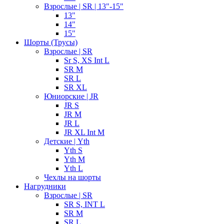
Взрослые | SR | 13"-15"
13"
14"
15"
Шорты (Трусы)
Взрослые | SR
Sr S, XS Int L
SR M
SR L
SR XL
Юниорские | JR
JR S
JR M
JR L
JR XL Int M
Детские | Yth
Yth S
Yth M
Yth L
Чехлы на шорты
Нагрудники
Взрослые | SR
SR S, INT L
SR M
SR L