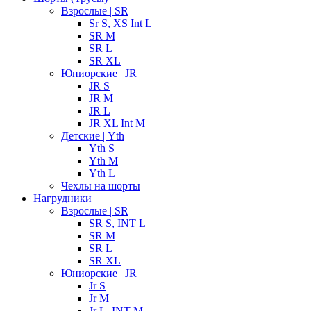
Взрослые | SR
Sr S, XS Int L
SR M
SR L
SR XL
Юниорские | JR
JR S
JR M
JR L
JR XL Int M
Детские | Yth
Yth S
Yth M
Yth L
Чехлы на шорты
Нагрудники
Взрослые | SR
SR S, INT L
SR M
SR L
SR XL
Юниорские | JR
Jr S
Jr M
Jr L, INT M