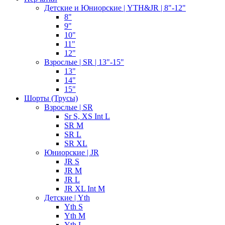
Детские и Юниорские | YTH&JR | 8"-12"
8"
9"
10"
11"
12"
Взрослые | SR | 13"-15"
13"
14"
15"
Шорты (Трусы)
Взрослые | SR
Sr S, XS Int L
SR M
SR L
SR XL
Юниорские | JR
JR S
JR M
JR L
JR XL Int M
Детские | Yth
Yth S
Yth M
Yth L