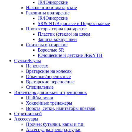
JR/Юниорские
Наколенники вратарские
Раковины вратарские
JR/Юниорские
SR&INT/Взрослые и Подростковые
Протекторы горла вратарские
Пластик (стекло) на шлем
Защита вокруг шеи
Свитеры вратарские
Взрослые SR
Юношеские и детские JR&YTH
Сумки/Баулы
На колесах
Вратарские на колесах
Обычные/переносные
Вратарские переносные
Специальные
Инвентарь для хоккея и тренировок
Шайбы, мячи
Хоккейные тренажеры
Ворота, сетки, имитаторы вратаря
Стрит-хоккей
Аксессуары
Прочее: бутылки, капы и т.п.
Аксессуары тренера, судьи