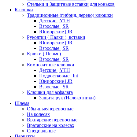
Стельки и Защитные вставки для коньков
Клюшки
Традиционные (гибрид, дерево) клюшки
Детские | YTH
Взрослые | SR
Юниорские | JR
Рукоятки ( Палки ), вставки
Юниорские | JR
Взрослые | SR
Крюки ( Перья )
Взрослые | SR
Композитные клюшки
Детские | YTH
Подростковые | Int
Юниорские | JR
Взрослые | SR
Клюшки для асфальта
Защита рук (Налокотники)
Шлема
Обычные/переносные
На колесах
Вратарские переносные
Вратарские на колесах
Специальные
Перчатки