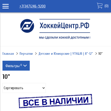
(
0
)
+7(347)246-9200
Главная
Перчатки
Детские и Юниорские | YTH&JR | 8"-12"
10"
0
Фильтры
10"
Производитель
WARRIOR
Уровень
MAD GUY
Полупрофессионал
Цвет
CCM
Любитель
TRUE
Темносиний
Страна