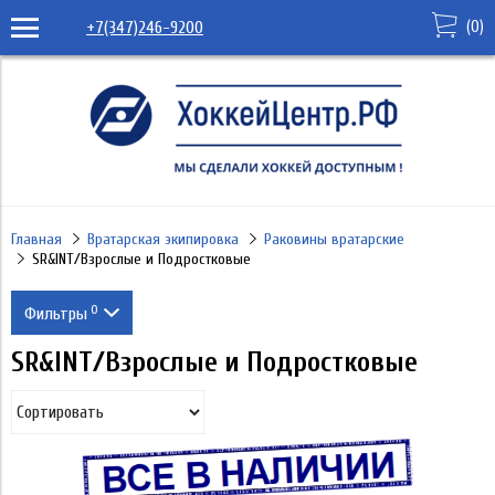
(
0
)
+7(347)246-9200
Главная
Вратарская экипировка
Раковины вратарские
SR&INT/Взрослые и Подростковые
0
Фильтры
SR&INT/Взрослые и Подростковые
Производитель
WARRIOR
Уровень
MAD GUY
Полупрофессионал
Страна
CCM
Профессионал