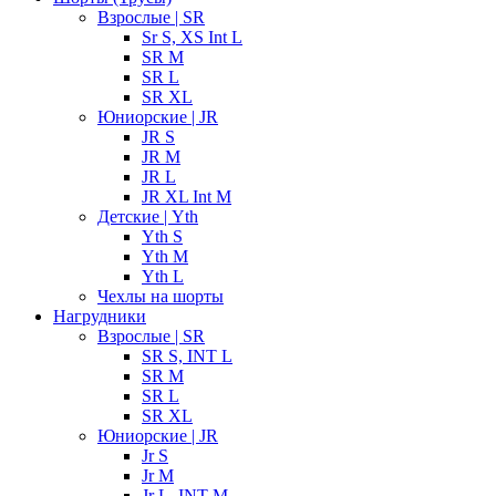
Взрослые | SR
Sr S, XS Int L
SR M
SR L
SR XL
Юниорские | JR
JR S
JR M
JR L
JR XL Int M
Детские | Yth
Yth S
Yth M
Yth L
Чехлы на шорты
Нагрудники
Взрослые | SR
SR S, INT L
SR M
SR L
SR XL
Юниорские | JR
Jr S
Jr M
Jr L, INT M