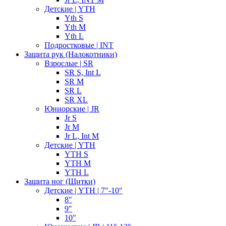
Детские | YTH
Yth S
Yth M
Yth L
Подростковые | INT
Защита рук (Налокотники)
Взрослые | SR
SR S, Int L
SR M
SR L
SR XL
Юниорские | JR
Jr S
Jr M
Jr L, Int M
Детские | YTH
YTH S
YTH M
YTH L
Защита ног (Щитки)
Детские | YTH | 7"-10"
8"
9"
10"