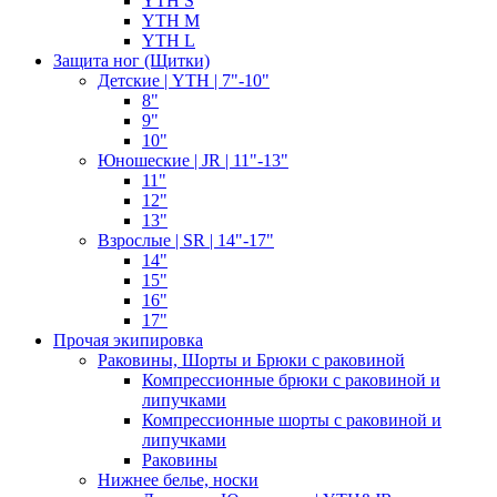
YTH S
YTH M
YTH L
Защита ног (Щитки)
Детские | YTH | 7"-10"
8"
9"
10"
Юношеские | JR | 11"-13"
11"
12"
13"
Взрослые | SR | 14"-17"
14"
15"
16"
17"
Прочая экипировка
Раковины, Шорты и Брюки с раковиной
Компрессионные брюки с раковиной и
липучками
Компрессионные шорты с раковиной и
липучками
Раковины
Нижнее белье, носки