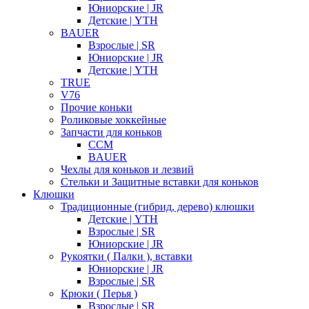
Юниорские | JR
Детские | YTH
BAUER
Взрослые | SR
Юниорские | JR
Детские | YTH
TRUE
V76
Прочие коньки
Роликовые хоккейные
Запчасти для коньков
CCM
BAUER
Чехлы для коньков и лезвий
Стельки и Защитные вставки для коньков
Клюшки
Традиционные (гибрид, дерево) клюшки
Детские | YTH
Взрослые | SR
Юниорские | JR
Рукоятки ( Палки ), вставки
Юниорские | JR
Взрослые | SR
Крюки ( Перья )
Взрослые | SR