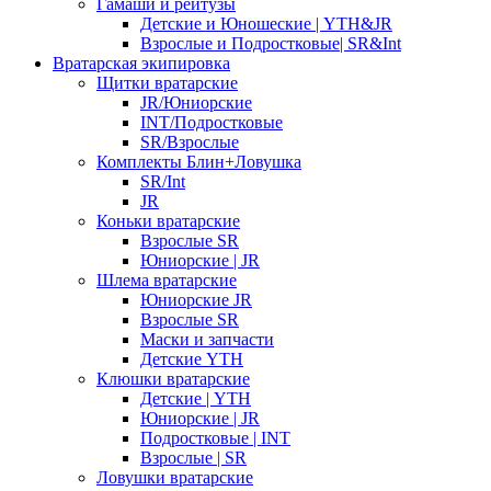
Гамаши и рейтузы
Детские и Юношеские | YTH&JR
Взрослые и Подростковые| SR&Int
Вратарская экипировка
Щитки вратарские
JR/Юниорские
INT/Подростковые
SR/Взрослые
Комплекты Блин+Ловушка
SR/Int
JR
Коньки вратарские
Взрослые SR
Юниорские | JR
Шлема вратарские
Юниорские JR
Взрослые SR
Маски и запчасти
Детские YTH
Клюшки вратарские
Детские | YTH
Юниорские | JR
Подростковые | INT
Взрослые | SR
Ловушки вратарские