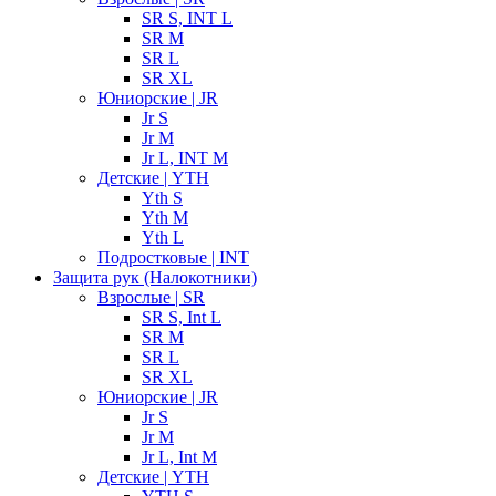
SR S, INT L
SR M
SR L
SR XL
Юниорские | JR
Jr S
Jr M
Jr L, INT M
Детские | YTH
Yth S
Yth M
Yth L
Подростковые | INT
Защита рук (Налокотники)
Взрослые | SR
SR S, Int L
SR M
SR L
SR XL
Юниорские | JR
Jr S
Jr M
Jr L, Int M
Детские | YTH