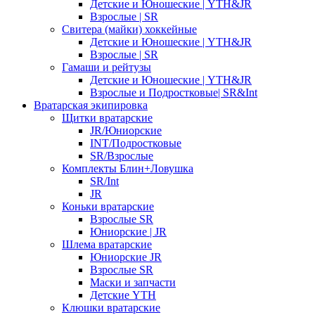
Детские и Юношеские | YTH&JR
Взрослые | SR
Свитера (майки) хоккейные
Детские и Юношеские | YTH&JR
Взрослые | SR
Гамаши и рейтузы
Детские и Юношеские | YTH&JR
Взрослые и Подростковые| SR&Int
Вратарская экипировка
Щитки вратарские
JR/Юниорские
INT/Подростковые
SR/Взрослые
Комплекты Блин+Ловушка
SR/Int
JR
Коньки вратарские
Взрослые SR
Юниорские | JR
Шлема вратарские
Юниорские JR
Взрослые SR
Маски и запчасти
Детские YTH
Клюшки вратарские