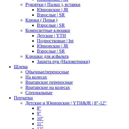
Рукоятки ( Палки ), вставки
Юниорские | JR
Взрослые | SR
Крюки ( Перья )
Взрослые | SR
Композитные клюшки
Детские | YTH
Подростковые | Int
Юниорские | JR
Взрослые | SR
Клюшки для асфальта
Защита рук (Налокотники)
Шлема
Обычные/переносные
На колесах
Вратарские переносные
Вратарские на колесах
Специальные
Перчатки
Детские и Юниорские | YTH&JR | 8"-12"
8"
9"
10"
11"
12"