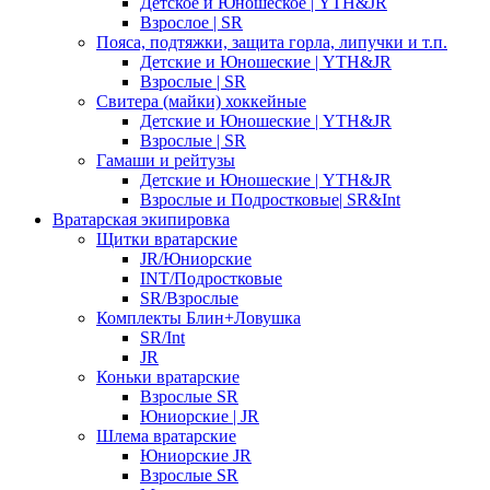
Детское и Юношеское | YTH&JR
Взрослое | SR
Пояса, подтяжки, защита горла, липучки и т.п.
Детские и Юношеские | YTH&JR
Взрослые | SR
Свитера (майки) хоккейные
Детские и Юношеские | YTH&JR
Взрослые | SR
Гамаши и рейтузы
Детские и Юношеские | YTH&JR
Взрослые и Подростковые| SR&Int
Вратарская экипировка
Щитки вратарские
JR/Юниорские
INT/Подростковые
SR/Взрослые
Комплекты Блин+Ловушка
SR/Int
JR
Коньки вратарские
Взрослые SR
Юниорские | JR
Шлема вратарские
Юниорские JR
Взрослые SR