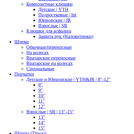
Композитные клюшки
Детские | YTH
Подростковые | Int
Юниорские | JR
Взрослые | SR
Клюшки для асфальта
Защита рук (Налокотники)
Шлема
Обычные/переносные
На колесах
Вратарские переносные
Вратарские на колесах
Специальные
Перчатки
Детские и Юниорские | YTH&JR | 8"-12"
8"
9"
10"
11"
12"
Взрослые | SR | 13"-15"
13"
14"
15"
Шорты (Трусы)