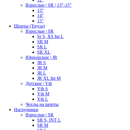
Взрослые | SR | 13"-15"
13"
14"
15"
Шорты (Трусы)
Взрослые | SR
Sr S, XS Int L
SR M
SR L
SR XL
Юниорские | JR
JR S
JR M
JR L
JR XL Int M
Детские | Yth
Yth S
Yth M
Yth L
Чехлы на шорты
Нагрудники
Взрослые | SR
SR S, INT L
SR M