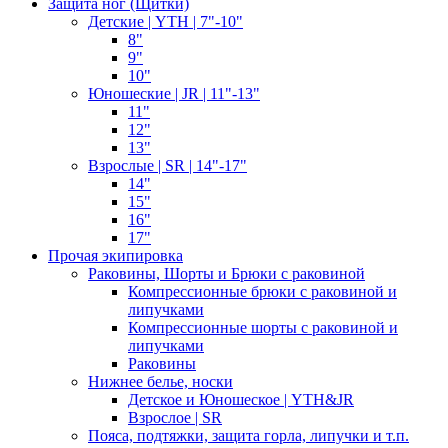
Защита ног (Щитки)
Детские | YTH | 7"-10"
8"
9"
10"
Юношеские | JR | 11"-13"
11"
12"
13"
Взрослые | SR | 14"-17"
14"
15"
16"
17"
Прочая экипировка
Раковины, Шорты и Брюки с раковиной
Компрессионные брюки с раковиной и
липучками
Компрессионные шорты с раковиной и
липучками
Раковины
Нижнее белье, носки
Детское и Юношеское | YTH&JR
Взрослое | SR
Пояса, подтяжки, защита горла, липучки и т.п.