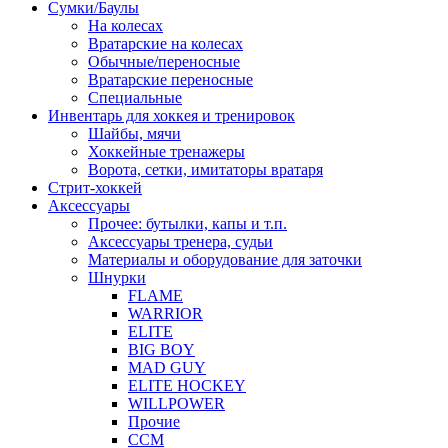
Сумки/Баулы
На колесах
Вратарские на колесах
Обычные/переносные
Вратарские переносные
Специальные
Инвентарь для хоккея и тренировок
Шайбы, мячи
Хоккейные тренажеры
Ворота, сетки, имитаторы вратаря
Стрит-хоккей
Аксессуары
Прочее: бутылки, капы и т.п.
Аксессуары тренера, судьи
Материалы и оборудование для заточки
Шнурки
FLAME
WARRIOR
ELITE
BIG BOY
MAD GUY
ELITE HOCKEY
WILLPOWER
Прочие
CCM