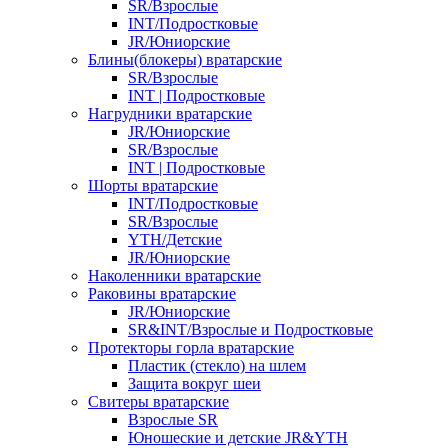
SR/Взрослые
INT/Подростковые
JR/Юниорские
Блины(блокеры) вратарские
SR/Взрослые
INT | Подростковые
Нагрудники вратарские
JR/Юниорские
SR/Взрослые
INT | Подростковые
Шорты вратарские
INT/Подростковые
SR/Взрослые
YTH/Детские
JR/Юниорские
Наколенники вратарские
Раковины вратарские
JR/Юниорские
SR&INT/Взрослые и Подростковые
Протекторы горла вратарские
Пластик (стекло) на шлем
Защита вокруг шеи
Свитеры вратарские
Взрослые SR
Юношеские и детские JR&YTH