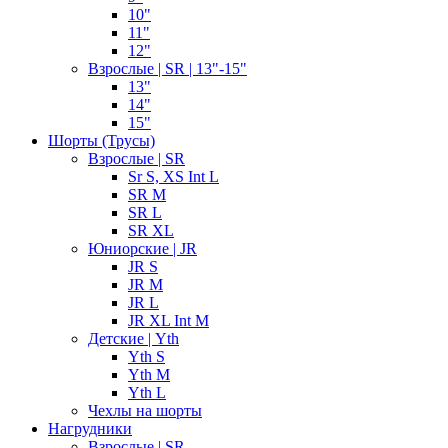
10"
11"
12"
Взрослые | SR | 13"-15"
13"
14"
15"
Шорты (Трусы)
Взрослые | SR
Sr S, XS Int L
SR M
SR L
SR XL
Юниорские | JR
JR S
JR M
JR L
JR XL Int M
Детские | Yth
Yth S
Yth M
Yth L
Чехлы на шорты
Нагрудники
Взрослые | SR