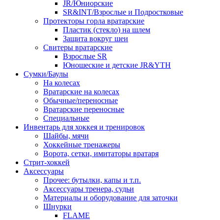
JR/Юниорские
SR&INT/Взрослые и Подростковые
Протекторы горла вратарские
Пластик (стекло) на шлем
Защита вокруг шеи
Свитеры вратарские
Взрослые SR
Юношеские и детские JR&YTH
Сумки/Баулы
На колесах
Вратарские на колесах
Обычные/переносные
Вратарские переносные
Специальные
Инвентарь для хоккея и тренировок
Шайбы, мячи
Хоккейные тренажеры
Ворота, сетки, имитаторы вратаря
Стрит-хоккей
Аксессуары
Прочее: бутылки, капы и т.п.
Аксессуары тренера, судьи
Материалы и оборудование для заточки
Шнурки
FLAME