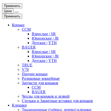
Применить
Цена
Применить
Коньки
CCM
Взрослые | SR
Юниорские | JR
Детские | YTH
BAUER
Взрослые | SR
Юниорские | JR
Детские | YTH
TRUE
V76
Прочие коньки
Роликовые хоккейные
Запчасти для коньков
CCM
BAUER
Чехлы для коньков и лезвий
Стельки и Защитные вставки для коньков
Клюшки
Традиционные (гибрид, дерево) клюшки