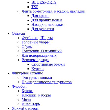
BLUESPORTS
TSP
Лента обмоточная, насадки, накладки
Для крюка
Для прочих целей
Насадки, накладки
Для рукоятки
Одежда
Футболки, Шорты
Головные уборы
Обувь
Толстовки, Олимпийки
Для новорожденных
Верхняя одежда
Спортивные брюки
Куртки
Фигурное катание
Фигурные коньки
Принадлежности фигуристов
Флорбол
Крюки
Клюшки, наборы
Мячи
Инвентарь
Хоккей с мячом