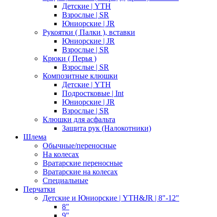
Детские | YTH
Взрослые | SR
Юниорские | JR
Рукоятки ( Палки ), вставки
Юниорские | JR
Взрослые | SR
Крюки ( Перья )
Взрослые | SR
Композитные клюшки
Детские | YTH
Подростковые | Int
Юниорские | JR
Взрослые | SR
Клюшки для асфальта
Защита рук (Налокотники)
Шлема
Обычные/переносные
На колесах
Вратарские переносные
Вратарские на колесах
Специальные
Перчатки
Детские и Юниорские | YTH&JR | 8"-12"
8"
9"