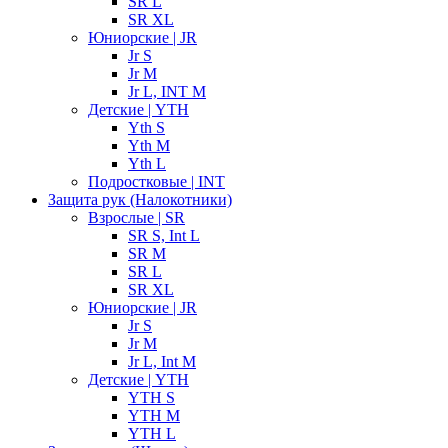
SR L
SR XL
Юниорские | JR
Jr S
Jr M
Jr L, INT M
Детские | YTH
Yth S
Yth M
Yth L
Подростковые | INT
Защита рук (Налокотники)
Взрослые | SR
SR S, Int L
SR M
SR L
SR XL
Юниорские | JR
Jr S
Jr M
Jr L, Int M
Детские | YTH
YTH S
YTH M
YTH L