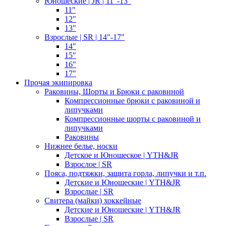
Юношеские | JR | 11"-13"
11"
12"
13"
Взрослые | SR | 14"-17"
14"
15"
16"
17"
Прочая экипировка
Раковины, Шорты и Брюки с раковиной
Компрессионные брюки с раковиной и
липучками
Компрессионные шорты с раковиной и
липучками
Раковины
Нижнее белье, носки
Детское и Юношеское | YTH&JR
Взрослое | SR
Пояса, подтяжки, защита горла, липучки и т.п.
Детские и Юношеские | YTH&JR
Взрослые | SR
Свитера (майки) хоккейные
Детские и Юношеские | YTH&JR
Взрослые | SR