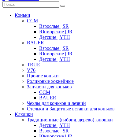
Коньки
CCM
Взрослые | SR
Юниорские | JR
Детские | YTH
BAUER
Взрослые | SR
Юниорские | JR
Детские | YTH
TRUE
V76
Прочие коньки
Роликовые хоккейные
Запчасти для коньков
CCM
BAUER
Чехлы для коньков и лезвий
Стельки и Защитные вставки для коньков
Клюшки
Традиционные (гибрид, дерево) клюшки
Детские | YTH
Взрослые | SR
Юниорские | JR