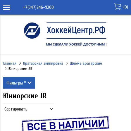
(
0
)
+7(347)246-9200
Главная
Вратарская экипировка
Шлема вратарские
Юниорские JR
0
Фильтры
Юниорские JR
Производитель
WARRIOR
Размер производителя
CCM
JR
Уровень
WALL