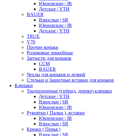
Юниорские | JR
Детские | YTH
BAUER
Взрослые | SR
Юниорские | JR
Детские | YTH
TRUE
V76
Прочие коньки
Роликовые хоккейные
Запчасти для коньков
CCM
BAUER
Чехлы для коньков и лезвий
Стельки и Защитные вставки для коньков
Клюшки
Традиционные (гибрид, дерево) клюшки
Детские | YTH
Взрослые | SR
Юниорские | JR
Рукоятки ( Палки ), вставки
Юниорские | JR
Взрослые | SR
Крюки ( Перья )
Взрослые | SR