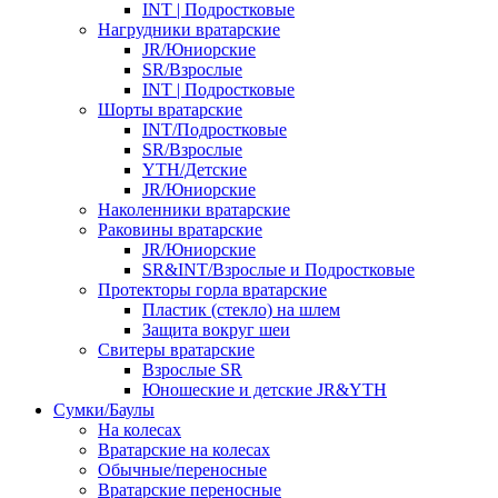
INT | Подростковые
Нагрудники вратарские
JR/Юниорские
SR/Взрослые
INT | Подростковые
Шорты вратарские
INT/Подростковые
SR/Взрослые
YTH/Детские
JR/Юниорские
Наколенники вратарские
Раковины вратарские
JR/Юниорские
SR&INT/Взрослые и Подростковые
Протекторы горла вратарские
Пластик (стекло) на шлем
Защита вокруг шеи
Свитеры вратарские
Взрослые SR
Юношеские и детские JR&YTH
Сумки/Баулы
На колесах
Вратарские на колесах
Обычные/переносные
Вратарские переносные