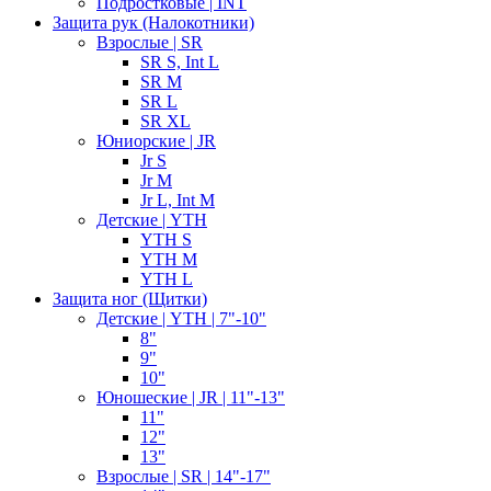
Подростковые | INT
Защита рук (Налокотники)
Взрослые | SR
SR S, Int L
SR M
SR L
SR XL
Юниорские | JR
Jr S
Jr M
Jr L, Int M
Детские | YTH
YTH S
YTH M
YTH L
Защита ног (Щитки)
Детские | YTH | 7"-10"
8"
9"
10"
Юношеские | JR | 11"-13"
11"
12"
13"
Взрослые | SR | 14"-17"