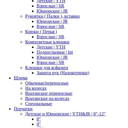
Детские | YTH
Взрослые | SR
Юниорские | JR
Рукоятки ( Палки ), вставки
Юниорские | JR
Взрослые | SR
Крюки ( Перья )
Взрослые | SR
Композитные клюшки
Детские | YTH
Подростковые | Int
Юниорские | JR
Взрослые | SR
Клюшки для асфальта
Защита рук (Налокотники)
Шлема
Обычные/переносные
На колесах
Вратарские переносные
Вратарские на колесах
Специальные
Перчатки
Детские и Юниорские | YTH&JR | 8"-12"
8"
9"