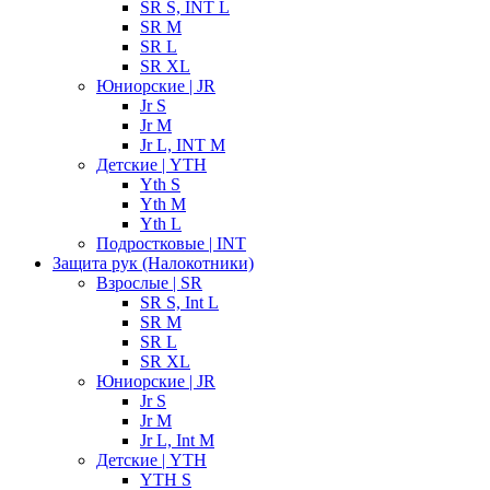
SR S, INT L
SR M
SR L
SR XL
Юниорские | JR
Jr S
Jr M
Jr L, INT M
Детские | YTH
Yth S
Yth M
Yth L
Подростковые | INT
Защита рук (Налокотники)
Взрослые | SR
SR S, Int L
SR M
SR L
SR XL
Юниорские | JR
Jr S
Jr M
Jr L, Int M
Детские | YTH
YTH S