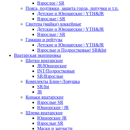
Взрослое | SR
Пояса, подтяжки, защита горла, липучки и т.п.
Детские и Юношеские | YTH&JR
Взрослые | SR
Свитера (майки) хоккейные
Детские и Юношеские | YTH&JR
Взрослые | SR
Гамаши и рейтузы
Детские и Юношеские | YTH&JR
Взрослые и Подростковые| SR&Int
Вратарская экипировка
Щитки вратарские
JR/Юниорские
INT/Подростковые
SR/Взрослые
Комплекты Блин+Ловушка
SR/Int
JR
Коньки вратарские
Взрослые SR
Юниорские | JR
Шлема вратарские
Юниорские JR
Взрослые SR
Маски и запчасти