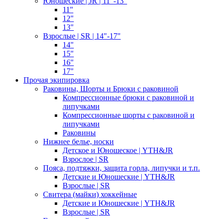
Юношеские | JR | 11"-13"
11"
12"
13"
Взрослые | SR | 14"-17"
14"
15"
16"
17"
Прочая экипировка
Раковины, Шорты и Брюки с раковиной
Компрессионные брюки с раковиной и
липучками
Компрессионные шорты с раковиной и
липучками
Раковины
Нижнее белье, носки
Детское и Юношеское | YTH&JR
Взрослое | SR
Пояса, подтяжки, защита горла, липучки и т.п.
Детские и Юношеские | YTH&JR
Взрослые | SR
Свитера (майки) хоккейные
Детские и Юношеские | YTH&JR
Взрослые | SR