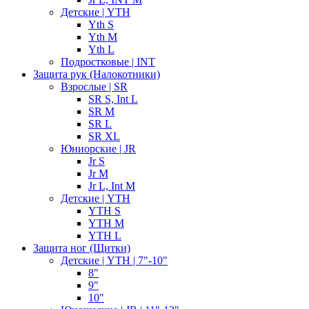
Детские | YTH
Yth S
Yth M
Yth L
Подростковые | INT
Защита рук (Налокотники)
Взрослые | SR
SR S, Int L
SR M
SR L
SR XL
Юниорские | JR
Jr S
Jr M
Jr L, Int M
Детские | YTH
YTH S
YTH M
YTH L
Защита ног (Щитки)
Детские | YTH | 7"-10"
8"
9"
10"