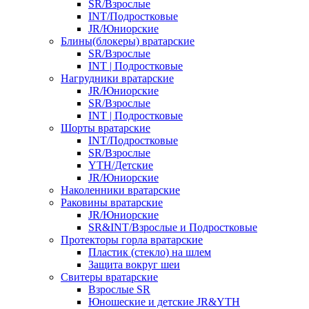
SR/Взрослые
INT/Подростковые
JR/Юниорские
Блины(блокеры) вратарские
SR/Взрослые
INT | Подростковые
Нагрудники вратарские
JR/Юниорские
SR/Взрослые
INT | Подростковые
Шорты вратарские
INT/Подростковые
SR/Взрослые
YTH/Детские
JR/Юниорские
Наколенники вратарские
Раковины вратарские
JR/Юниорские
SR&INT/Взрослые и Подростковые
Протекторы горла вратарские
Пластик (стекло) на шлем
Защита вокруг шеи
Свитеры вратарские
Взрослые SR
Юношеские и детские JR&YTH