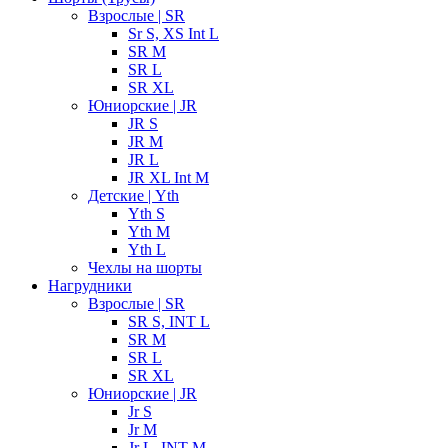
Взрослые | SR
Sr S, XS Int L
SR M
SR L
SR XL
Юниорские | JR
JR S
JR M
JR L
JR XL Int M
Детские | Yth
Yth S
Yth M
Yth L
Чехлы на шорты
Нагрудники
Взрослые | SR
SR S, INT L
SR M
SR L
SR XL
Юниорские | JR
Jr S
Jr M
Jr L, INT M