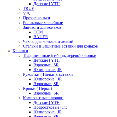
Детские | YTH
TRUE
V76
Прочие коньки
Роликовые хоккейные
Запчасти для коньков
CCM
BAUER
Чехлы для коньков и лезвий
Стельки и Защитные вставки для коньков
Клюшки
Традиционные (гибрид, дерево) клюшки
Детские | YTH
Взрослые | SR
Юниорские | JR
Рукоятки ( Палки ), вставки
Юниорские | JR
Взрослые | SR
Крюки ( Перья )
Взрослые | SR
Композитные клюшки
Детские | YTH
Подростковые | Int
Юниорские | JR
Взрослые | SR