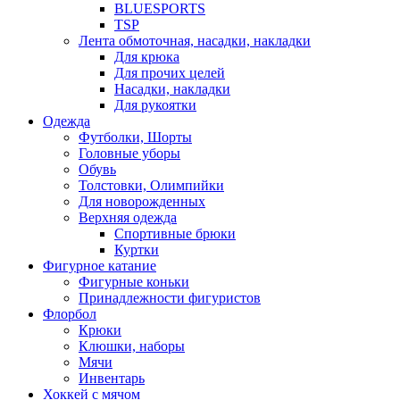
BLUESPORTS
TSP
Лента обмоточная, насадки, накладки
Для крюка
Для прочих целей
Насадки, накладки
Для рукоятки
Одежда
Футболки, Шорты
Головные уборы
Обувь
Толстовки, Олимпийки
Для новорожденных
Верхняя одежда
Спортивные брюки
Куртки
Фигурное катание
Фигурные коньки
Принадлежности фигуристов
Флорбол
Крюки
Клюшки, наборы
Мячи
Инвентарь
Хоккей с мячом