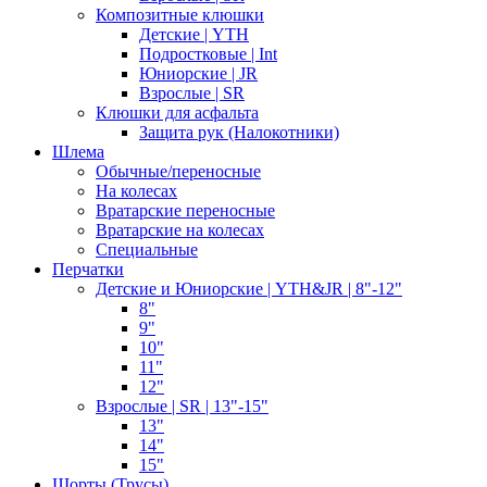
Композитные клюшки
Детские | YTH
Подростковые | Int
Юниорские | JR
Взрослые | SR
Клюшки для асфальта
Защита рук (Налокотники)
Шлема
Обычные/переносные
На колесах
Вратарские переносные
Вратарские на колесах
Специальные
Перчатки
Детские и Юниорские | YTH&JR | 8"-12"
8"
9"
10"
11"
12"
Взрослые | SR | 13"-15"
13"
14"
15"
Шорты (Трусы)