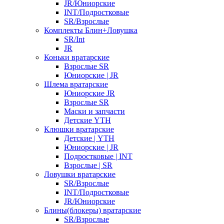
JR/Юниорские
INT/Подростковые
SR/Взрослые
Комплекты Блин+Ловушка
SR/Int
JR
Коньки вратарские
Взрослые SR
Юниорские | JR
Шлема вратарские
Юниорские JR
Взрослые SR
Маски и запчасти
Детские YTH
Клюшки вратарские
Детские | YTH
Юниорские | JR
Подростковые | INT
Взрослые | SR
Ловушки вратарские
SR/Взрослые
INT/Подростковые
JR/Юниорские
Блины(блокеры) вратарские
SR/Взрослые