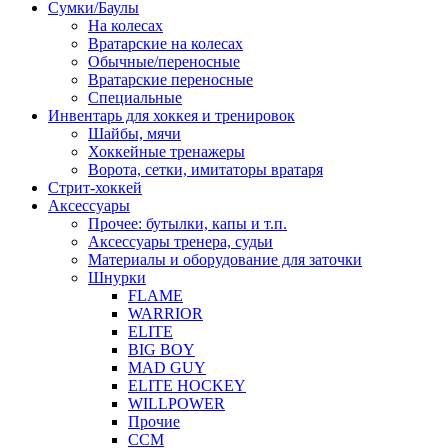
Сумки/Баулы
На колесах
Вратарские на колесах
Обычные/переносные
Вратарские переносные
Специальные
Инвентарь для хоккея и тренировок
Шайбы, мячи
Хоккейные тренажеры
Ворота, сетки, имитаторы вратаря
Стрит-хоккей
Аксессуары
Прочее: бутылки, капы и т.п.
Аксессуары тренера, судьи
Материалы и оборудование для заточки
Шнурки
FLAME
WARRIOR
ELITE
BIG BOY
MAD GUY
ELITE HOCKEY
WILLPOWER
Прочие
CCM