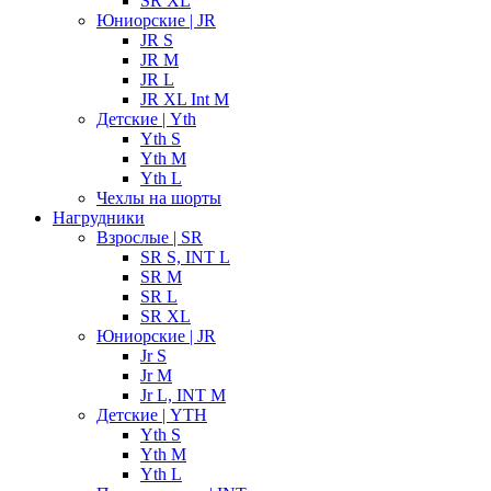
SR XL
Юниорские | JR
JR S
JR M
JR L
JR XL Int M
Детские | Yth
Yth S
Yth M
Yth L
Чехлы на шорты
Нагрудники
Взрослые | SR
SR S, INT L
SR M
SR L
SR XL
Юниорские | JR
Jr S
Jr M
Jr L, INT M
Детские | YTH
Yth S
Yth M
Yth L