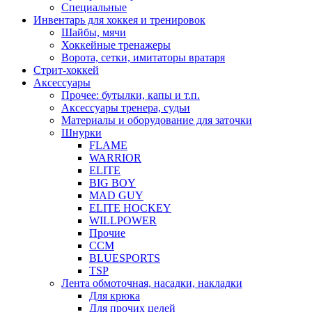
Специальные
Инвентарь для хоккея и тренировок
Шайбы, мячи
Хоккейные тренажеры
Ворота, сетки, имитаторы вратаря
Стрит-хоккей
Аксессуары
Прочее: бутылки, капы и т.п.
Аксессуары тренера, судьи
Материалы и оборудование для заточки
Шнурки
FLAME
WARRIOR
ELITE
BIG BOY
MAD GUY
ELITE HOCKEY
WILLPOWER
Прочие
CCM
BLUESPORTS
TSP
Лента обмоточная, насадки, накладки
Для крюка
Для прочих целей