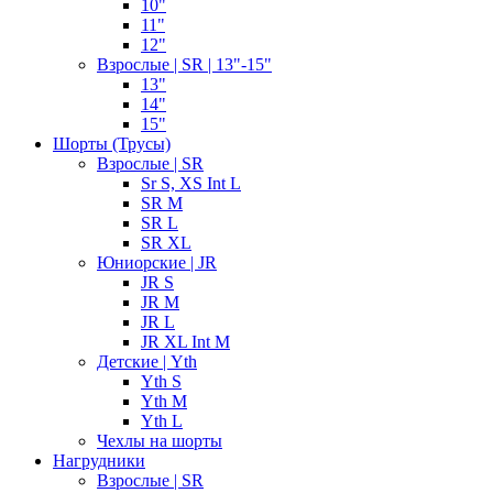
10"
11"
12"
Взрослые | SR | 13"-15"
13"
14"
15"
Шорты (Трусы)
Взрослые | SR
Sr S, XS Int L
SR M
SR L
SR XL
Юниорские | JR
JR S
JR M
JR L
JR XL Int M
Детские | Yth
Yth S
Yth M
Yth L
Чехлы на шорты
Нагрудники
Взрослые | SR