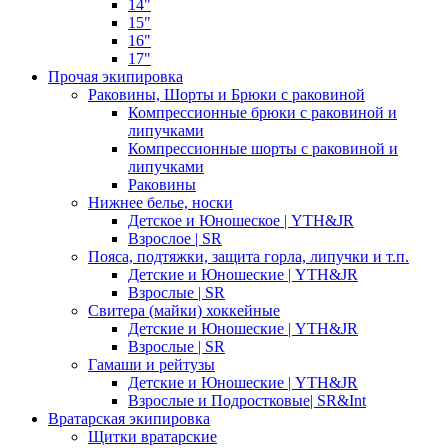
14"
15"
16"
17"
Прочая экипировка
Раковины, Шорты и Брюки с раковиной
Компрессионные брюки с раковиной и
липучками
Компрессионные шорты с раковиной и
липучками
Раковины
Нижнее белье, носки
Детское и Юношеское | YTH&JR
Взрослое | SR
Пояса, подтяжки, защита горла, липучки и т.п.
Детские и Юношеские | YTH&JR
Взрослые | SR
Свитера (майки) хоккейные
Детские и Юношеские | YTH&JR
Взрослые | SR
Гамаши и рейтузы
Детские и Юношеские | YTH&JR
Взрослые и Подростковые| SR&Int
Вратарская экипировка
Щитки вратарские