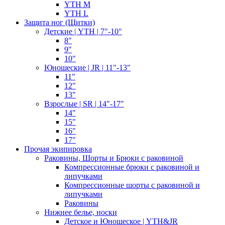
YTH M
YTH L
Защита ног (Щитки)
Детские | YTH | 7"-10"
8"
9"
10"
Юношеские | JR | 11"-13"
11"
12"
13"
Взрослые | SR | 14"-17"
14"
15"
16"
17"
Прочая экипировка
Раковины, Шорты и Брюки с раковиной
Компрессионные брюки с раковиной и
липучками
Компрессионные шорты с раковиной и
липучками
Раковины
Нижнее белье, носки
Детское и Юношеское | YTH&JR