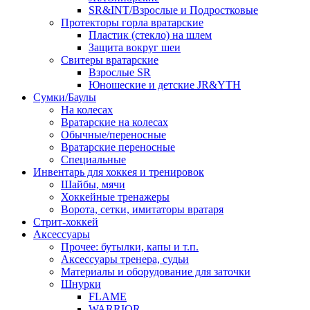
SR&INT/Взрослые и Подростковые
Протекторы горла вратарские
Пластик (стекло) на шлем
Защита вокруг шеи
Свитеры вратарские
Взрослые SR
Юношеские и детские JR&YTH
Сумки/Баулы
На колесах
Вратарские на колесах
Обычные/переносные
Вратарские переносные
Специальные
Инвентарь для хоккея и тренировок
Шайбы, мячи
Хоккейные тренажеры
Ворота, сетки, имитаторы вратаря
Стрит-хоккей
Аксессуары
Прочее: бутылки, капы и т.п.
Аксессуары тренера, судьи
Материалы и оборудование для заточки
Шнурки
FLAME
WARRIOR