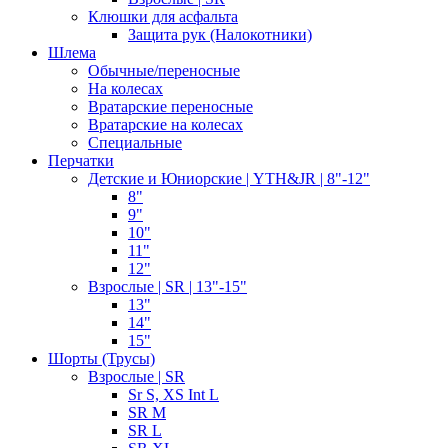
Клюшки для асфальта
Защита рук (Налокотники)
Шлема
Обычные/переносные
На колесах
Вратарские переносные
Вратарские на колесах
Специальные
Перчатки
Детские и Юниорские | YTH&JR | 8"-12"
8"
9"
10"
11"
12"
Взрослые | SR | 13"-15"
13"
14"
15"
Шорты (Трусы)
Взрослые | SR
Sr S, XS Int L
SR M
SR L