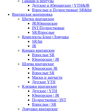
Гамаши и рейтузы
Детские и Юношеские | YTH&JR
Взрослые и Подростковые| SR&Int
Вратарская экипировка
Щитки вратарские
JR/Юниорские
INT/Подростковые
SR/Взрослые
Комплекты Блин+Ловушка
SR/Int
JR
Коньки вратарские
Взрослые SR
Юниорские | JR
Шлема вратарские
Юниорские JR
Взрослые SR
Маски и запчасти
Детские YTH
Клюшки вратарские
Детские | YTH
Юниорские | JR
Подростковые | INT
Взрослые | SR
Ловушки вратарские