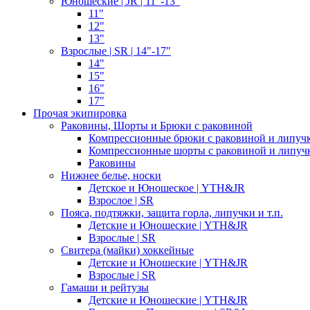
Юношеские | JR | 11"-13"
11"
12"
13"
Взрослые | SR | 14"-17"
14"
15"
16"
17"
Прочая экипировка
Раковины, Шорты и Брюки с раковиной
Компрессионные брюки с раковиной и липуч
Компрессионные шорты с раковиной и липуч
Раковины
Нижнее белье, носки
Детское и Юношеское | YTH&JR
Взрослое | SR
Пояса, подтяжки, защита горла, липучки и т.п.
Детские и Юношеские | YTH&JR
Взрослые | SR
Свитера (майки) хоккейные
Детские и Юношеские | YTH&JR
Взрослые | SR
Гамаши и рейтузы
Детские и Юношеские | YTH&JR