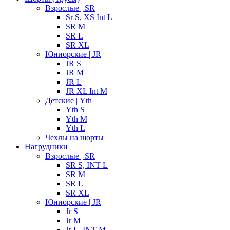
Взрослые | SR
Sr S, XS Int L
SR M
SR L
SR XL
Юниорские | JR
JR S
JR M
JR L
JR XL Int M
Детские | Yth
Yth S
Yth M
Yth L
Чехлы на шорты
Нагрудники
Взрослые | SR
SR S, INT L
SR M
SR L
SR XL
Юниорские | JR
Jr S
Jr M
Jr L, INT M