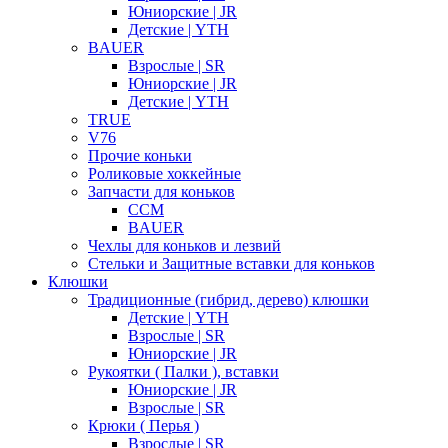
Юниорские | JR
Детские | YTH
BAUER
Взрослые | SR
Юниорские | JR
Детские | YTH
TRUE
V76
Прочие коньки
Роликовые хоккейные
Запчасти для коньков
CCM
BAUER
Чехлы для коньков и лезвий
Стельки и Защитные вставки для коньков
Клюшки
Традиционные (гибрид, дерево) клюшки
Детские | YTH
Взрослые | SR
Юниорские | JR
Рукоятки ( Палки ), вставки
Юниорские | JR
Взрослые | SR
Крюки ( Перья )
Взрослые | SR