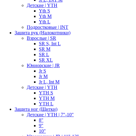
Детские | YTH
Yth S
Yth M
Yth L
Подростковые | INT
Защита рук (Налокотники)
Взрослые | SR
SR S, Int L
SR M
SR L
SR XL
Юниорские | JR
Jr S
Jr M
Jr L, Int M
Детские | YTH
YTH S
YTH M
YTH L
Защита ног (Щитки)
Детские | YTH | 7"-10"
8"
9"
10"