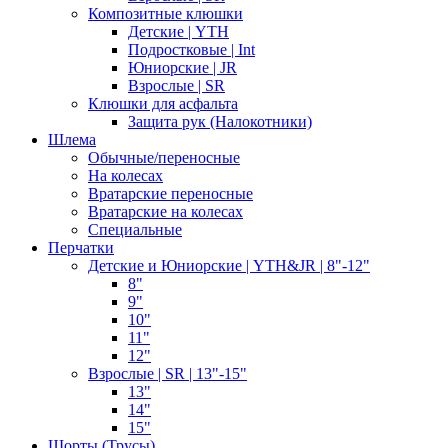
Композитные клюшки
Детские | YTH
Подростковые | Int
Юниорские | JR
Взрослые | SR
Клюшки для асфальта
Защита рук (Налокотники)
Шлема
Обычные/переносные
На колесах
Вратарские переносные
Вратарские на колесах
Специальные
Перчатки
Детские и Юниорские | YTH&JR | 8"-12"
8"
9"
10"
11"
12"
Взрослые | SR | 13"-15"
13"
14"
15"
Шорты (Трусы)