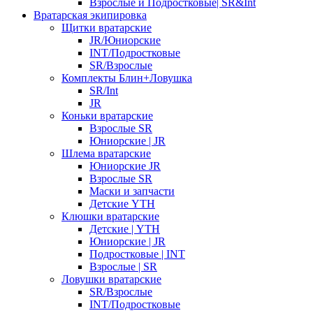
Взрослые и Подростковые| SR&Int
Вратарская экипировка
Щитки вратарские
JR/Юниорские
INT/Подростковые
SR/Взрослые
Комплекты Блин+Ловушка
SR/Int
JR
Коньки вратарские
Взрослые SR
Юниорские | JR
Шлема вратарские
Юниорские JR
Взрослые SR
Маски и запчасти
Детские YTH
Клюшки вратарские
Детские | YTH
Юниорские | JR
Подростковые | INT
Взрослые | SR
Ловушки вратарские
SR/Взрослые
INT/Подростковые