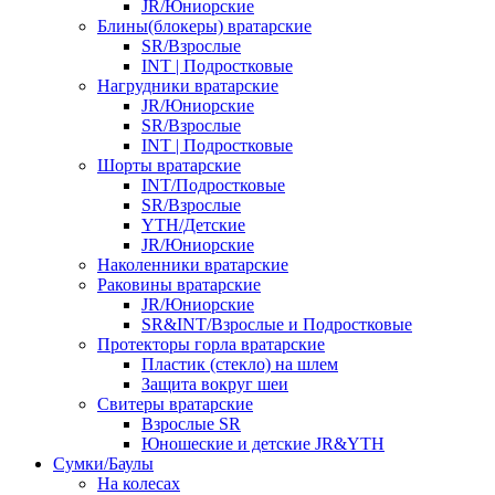
JR/Юниорские
Блины(блокеры) вратарские
SR/Взрослые
INT | Подростковые
Нагрудники вратарские
JR/Юниорские
SR/Взрослые
INT | Подростковые
Шорты вратарские
INT/Подростковые
SR/Взрослые
YTH/Детские
JR/Юниорские
Наколенники вратарские
Раковины вратарские
JR/Юниорские
SR&INT/Взрослые и Подростковые
Протекторы горла вратарские
Пластик (стекло) на шлем
Защита вокруг шеи
Свитеры вратарские
Взрослые SR
Юношеские и детские JR&YTH
Сумки/Баулы
На колесах