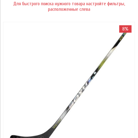
Для быстрого поиска нужного товара настройте фильтры,
28
Применить
расположенные слева
20
Уровень
10
Применить
Профессионал
Страна
8%
Применить
Китай
Применить
Цена
Применить
10 490
10 990
Применить