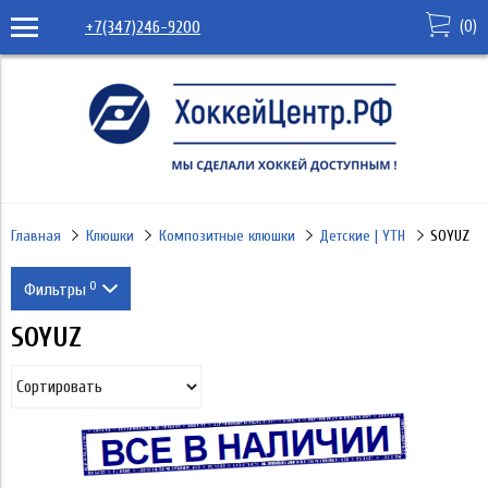
(
0
)
+7(347)246-9200
Главная
Клюшки
Композитные клюшки
Детские | YTH
SOYUZ
0
Фильтры
SOYUZ
Производитель
SOYUZ
Хват
Правый R
Применить
Загиб
Левый L
29
Жесткость