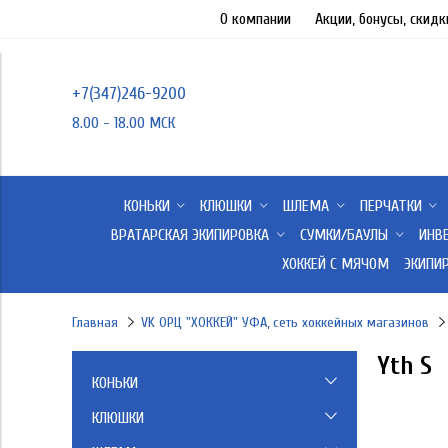
О компании
Акции, бонусы, скидк
+7(347)246-9200
8.00 - 18.00 МСК
КОНЬКИ
КЛЮШКИ
ШЛЕМА
ПЕРЧАТКИ
ВРАТАРСКАЯ ЭКИПИРОВКА
СУМКИ/БАУЛЫ
ИНВ
ХОККЕЙ С МЯЧОМ
ЭКИПИ
Главная
VK ОРЦ "ХОККЕЙ" УФА, сеть хоккейных магазинов
Yth S
КОНЬКИ
CCM
КЛЮШКИ