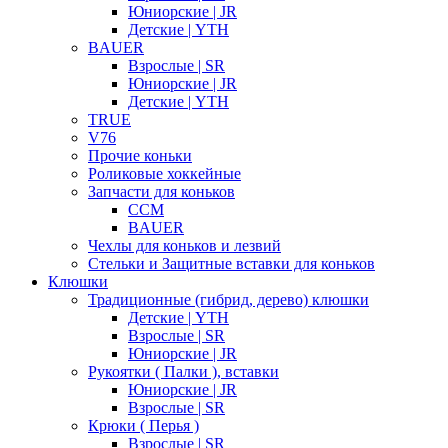
Юниорские | JR
Детские | YTH
BAUER
Взрослые | SR
Юниорские | JR
Детские | YTH
TRUE
V76
Прочие коньки
Роликовые хоккейные
Запчасти для коньков
CCM
BAUER
Чехлы для коньков и лезвий
Стельки и Защитные вставки для коньков
Клюшки
Традиционные (гибрид, дерево) клюшки
Детские | YTH
Взрослые | SR
Юниорские | JR
Рукоятки ( Палки ), вставки
Юниорские | JR
Взрослые | SR
Крюки ( Перья )
Взрослые | SR