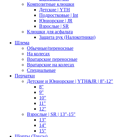
Композитные клюшки
Детские | YTH
Подростковые | Int
Юниорские | JR
Взрослые | SR
Клюшки для асфальта
Защита рук (Налокотники)
Шлема
Обычные/переносные
На колесах
Вратарские переносные
Вратарские на колесах
Специальные
Перчатки
Детские и Юниорские | YTH&JR | 8"-12"
8"
9"
10"
11"
12"
Взрослые | SR | 13"-15"
13"
14"
15"
Шорты (Трусы)