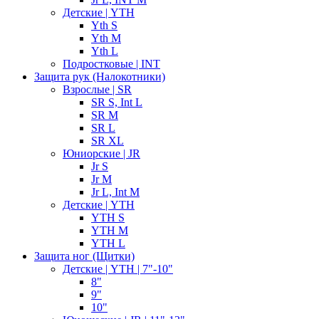
Детские | YTH
Yth S
Yth M
Yth L
Подростковые | INT
Защита рук (Налокотники)
Взрослые | SR
SR S, Int L
SR M
SR L
SR XL
Юниорские | JR
Jr S
Jr M
Jr L, Int M
Детские | YTH
YTH S
YTH M
YTH L
Защита ног (Щитки)
Детские | YTH | 7"-10"
8"
9"
10"