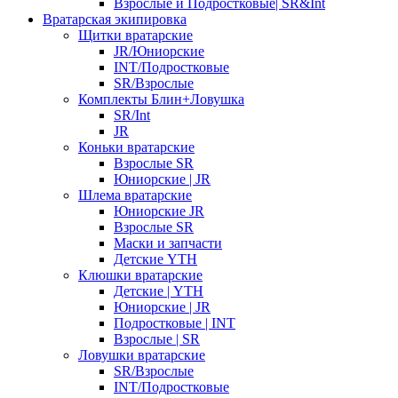
Взрослые и Подростковые| SR&Int
Вратарская экипировка
Щитки вратарские
JR/Юниорские
INT/Подростковые
SR/Взрослые
Комплекты Блин+Ловушка
SR/Int
JR
Коньки вратарские
Взрослые SR
Юниорские | JR
Шлема вратарские
Юниорские JR
Взрослые SR
Маски и запчасти
Детские YTH
Клюшки вратарские
Детские | YTH
Юниорские | JR
Подростковые | INT
Взрослые | SR
Ловушки вратарские
SR/Взрослые
INT/Подростковые