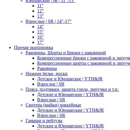
Юношеские | JR | 11"-13"
11"
12"
13"
Взрослые | SR | 14"-17"
14"
15"
16"
17"
Прочая экипировка
Раковины, Шорты и Брюки с раковиной
Компрессионные брюки с раковиной и липуч
Компрессионные шорты с раковиной и липуч
Раковины
Нижнее белье, носки
Детское и Юношеское | YTH&JR
Взрослое | SR
Пояса, подтяжки, защита горла, липучки и т.п.
Детские и Юношеские | YTH&JR
Взрослые | SR
Свитера (майки) хоккейные
Детские и Юношеские | YTH&JR
Взрослые | SR
Гамаши и рейтузы
Детские и Юношеские | YTH&JR