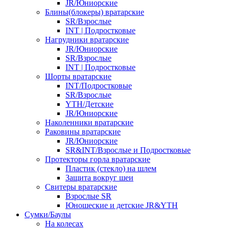
JR/Юниорские
Блины(блокеры) вратарские
SR/Взрослые
INT | Подростковые
Нагрудники вратарские
JR/Юниорские
SR/Взрослые
INT | Подростковые
Шорты вратарские
INT/Подростковые
SR/Взрослые
YTH/Детские
JR/Юниорские
Наколенники вратарские
Раковины вратарские
JR/Юниорские
SR&INT/Взрослые и Подростковые
Протекторы горла вратарские
Пластик (стекло) на шлем
Защита вокруг шеи
Свитеры вратарские
Взрослые SR
Юношеские и детские JR&YTH
Сумки/Баулы
На колесах