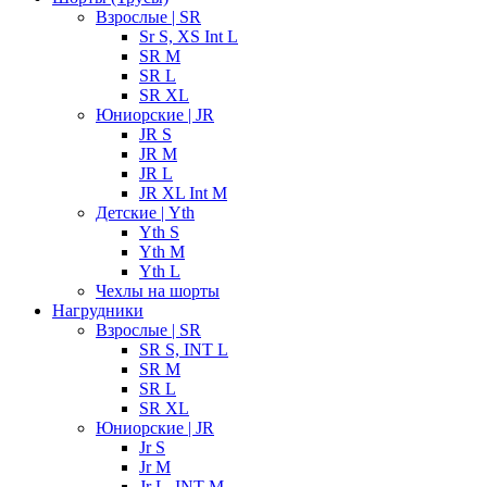
Взрослые | SR
Sr S, XS Int L
SR M
SR L
SR XL
Юниорские | JR
JR S
JR M
JR L
JR XL Int M
Детские | Yth
Yth S
Yth M
Yth L
Чехлы на шорты
Нагрудники
Взрослые | SR
SR S, INT L
SR M
SR L
SR XL
Юниорские | JR
Jr S
Jr M
Jr L, INT M