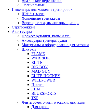
Вратарские переносные
Специальные
Инвентарь для хоккея и тренировок
Шайбы, мячи
Хоккейные тренажеры
Ворота, сетки, имитаторы вратаря
Стрит-хоккей
Аксессуары
Прочее: бутылки, капы и т.п.
Аксессуары тренера, судьи
Материалы и оборудование для заточки
Шнурки
FLAME
WARRIOR
ELITE
BIG BOY
MAD GUY
ELITE HOCKEY
WILLPOWER
Прочие
CCM
BLUESPORTS
TSP
Лента обмоточная, насадки, накладки
Для крюка