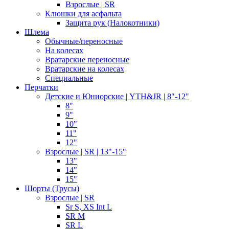
Взрослые | SR
Клюшки для асфальта
Защита рук (Налокотники)
Шлема
Обычные/переносные
На колесах
Вратарские переносные
Вратарские на колесах
Специальные
Перчатки
Детские и Юниорские | YTH&JR | 8"-12"
8"
9"
10"
11"
12"
Взрослые | SR | 13"-15"
13"
14"
15"
Шорты (Трусы)
Взрослые | SR
Sr S, XS Int L
SR M
SR L