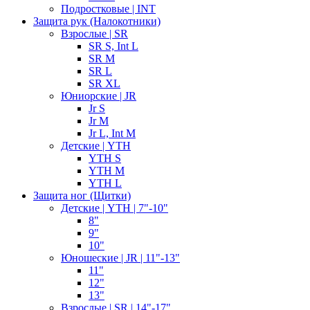
Подростковые | INT
Защита рук (Налокотники)
Взрослые | SR
SR S, Int L
SR M
SR L
SR XL
Юниорские | JR
Jr S
Jr M
Jr L, Int M
Детские | YTH
YTH S
YTH M
YTH L
Защита ног (Щитки)
Детские | YTH | 7"-10"
8"
9"
10"
Юношеские | JR | 11"-13"
11"
12"
13"
Взрослые | SR | 14"-17"