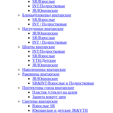
SR/Взрослые
INT/Подростковые
JR/Юниорские
Блины(блокеры) вратарские
SR/Взрослые
INT | Подростковые
Нагрудники вратарские
JR/Юниорские
SR/Взрослые
INT | Подростковые
Шорты вратарские
INT/Подростковые
SR/Взрослые
YTH/Детские
JR/Юниорские
Наколенники вратарские
Раковины вратарские
JR/Юниорские
SR&INT/Взрослые и Подростковые
Протекторы горла вратарские
Пластик (стекло) на шлем
Защита вокруг шеи
Свитеры вратарские
Взрослые SR
Юношеские и детские JR&YTH