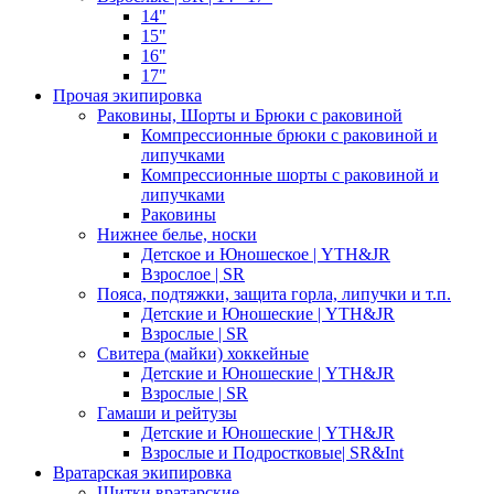
14"
15"
16"
17"
Прочая экипировка
Раковины, Шорты и Брюки с раковиной
Компрессионные брюки с раковиной и
липучками
Компрессионные шорты с раковиной и
липучками
Раковины
Нижнее белье, носки
Детское и Юношеское | YTH&JR
Взрослое | SR
Пояса, подтяжки, защита горла, липучки и т.п.
Детские и Юношеские | YTH&JR
Взрослые | SR
Свитера (майки) хоккейные
Детские и Юношеские | YTH&JR
Взрослые | SR
Гамаши и рейтузы
Детские и Юношеские | YTH&JR
Взрослые и Подростковые| SR&Int
Вратарская экипировка
Щитки вратарские