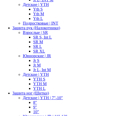
Детские | YTH
Yth S
Yth M
Yth L
Подростковые | INT
Защита рук (Налокотники)
Взрослые | SR
SR S, Int L
SR M
SR L
SR XL
Юниорские | JR
Jr S
Jr M
Jr L, Int M
Детские | YTH
YTH S
YTH M
YTH L
Защита ног (Щитки)
Детские | YTH | 7"-10"
8"
9"
10"