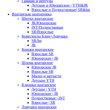
Гамаши и рейтузы
Детские и Юношеские | YTH&JR
Взрослые и Подростковые| SR&Int
Вратарская экипировка
Щитки вратарские
JR/Юниорские
INT/Подростковые
SR/Взрослые
Комплекты Блин+Ловушка
SR/Int
JR
Коньки вратарские
Взрослые SR
Юниорские | JR
Шлема вратарские
Юниорские JR
Взрослые SR
Маски и запчасти
Детские YTH
Клюшки вратарские
Детские | YTH
Юниорские | JR
Подростковые | INT
Взрослые | SR
Ловушки вратарские