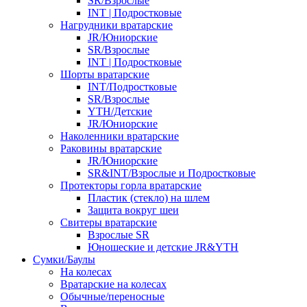
SR/Взрослые
INT | Подростковые
Нагрудники вратарские
JR/Юниорские
SR/Взрослые
INT | Подростковые
Шорты вратарские
INT/Подростковые
SR/Взрослые
YTH/Детские
JR/Юниорские
Наколенники вратарские
Раковины вратарские
JR/Юниорские
SR&INT/Взрослые и Подростковые
Протекторы горла вратарские
Пластик (стекло) на шлем
Защита вокруг шеи
Свитеры вратарские
Взрослые SR
Юношеские и детские JR&YTH
Сумки/Баулы
На колесах
Вратарские на колесах
Обычные/переносные