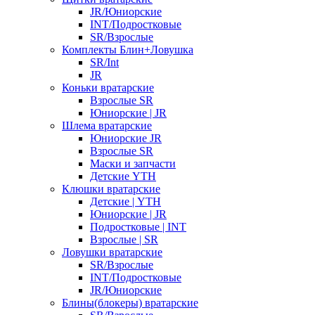
JR/Юниорские
INT/Подростковые
SR/Взрослые
Комплекты Блин+Ловушка
SR/Int
JR
Коньки вратарские
Взрослые SR
Юниорские | JR
Шлема вратарские
Юниорские JR
Взрослые SR
Маски и запчасти
Детские YTH
Клюшки вратарские
Детские | YTH
Юниорские | JR
Подростковые | INT
Взрослые | SR
Ловушки вратарские
SR/Взрослые
INT/Подростковые
JR/Юниорские
Блины(блокеры) вратарские