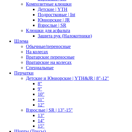
Композитные клюшки
Детские | YTH
Подростковые | Int
Юниорские | JR
Взрослые | SR
Клюшки для асфальта
Защита рук (Налокотники)
Шлема
Обычные/переносные
На колесах
Вратарские переносные
Вратарские на колесах
Специальные
Перчатки
Детские и Юниорские | YTH&JR | 8"-12"
8"
9"
10"
11"
12"
Взрослые | SR | 13"-15"
13"
14"
15"
Шорты (Трусы)