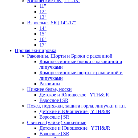
Юношеские | JR | 11"-13"
11"
12"
13"
Взрослые | SR | 14"-17"
14"
15"
16"
17"
Прочая экипировка
Раковины, Шорты и Брюки с раковиной
Компрессионные брюки с раковиной и
липучками
Компрессионные шорты с раковиной и
липучками
Раковины
Нижнее белье, носки
Детское и Юношеское | YTH&JR
Взрослое | SR
Пояса, подтяжки, защита горла, липучки и т.п.
Детские и Юношеские | YTH&JR
Взрослые | SR
Свитера (майки) хоккейные
Детские и Юношеские | YTH&JR
Взрослые | SR