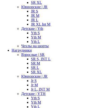
SR XL
Юниорские | JR
JR S
JR M
JR L
JR XL Int M
Детские | Yth
Yth S
Yth M
Yth L
Чехлы на шорты
Нагрудники
Взрослые | SR
SR S, INT L
SR M
SR L
SR XL
Юниорские | JR
Jr S
Jr M
Jr L, INT M
Детские | YTH
Yth S
Yth M
Yth L