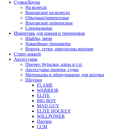
Сумки/Баулы
На колесах
Вратарские на колесах
Обычные/переносные
Вратарские переносные
Специальные
Инвентарь для хоккея и тренировок
Шайбы, мячи
Хоккейные тренажеры
Ворота, сетки, имитаторы вратаря
Стрит-хоккей
Аксессуары
Прочее: бутылки, капы и т.п.
Аксессуары тренера, судьи
Материалы и оборудование для заточки
Шнурки
FLAME
WARRIOR
ELITE
BIG BOY
MAD GUY
ELITE HOCKEY
WILLPOWER
Прочие
CCM