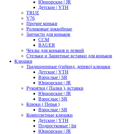
Юниорские | JR
Детские | YTH
TRUE
V76
Прочие коньки
Роликовые хоккейные
Запчасти для коньков
CCM
BAUER
Чехлы для коньков и лезвий
Стельки и Защитные вставки для коньков
Клюшки
Традиционные (гибрид, дерево) клюшки
Детские | YTH
Взрослые | SR
Юниорские | JR
Рукоятки ( Палки ), вставки
Юниорские | JR
Взрослые | SR
Крюки ( Перья )
Взрослые | SR
Композитные клюшки
Детские | YTH
Подростковые | Int
Юниорские | JR