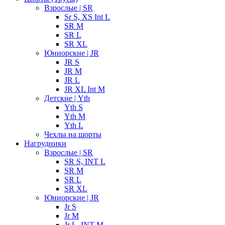
Взрослые | SR
Sr S, XS Int L
SR M
SR L
SR XL
Юниорские | JR
JR S
JR M
JR L
JR XL Int M
Детские | Yth
Yth S
Yth M
Yth L
Чехлы на шорты
Нагрудники
Взрослые | SR
SR S, INT L
SR M
SR L
SR XL
Юниорские | JR
Jr S
Jr M
Jr L, INT M