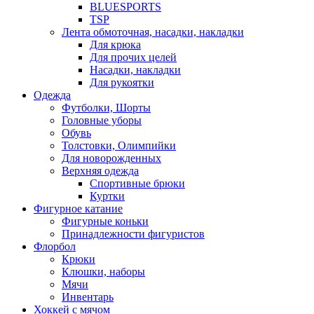
BLUESPORTS
TSP
Лента обмоточная, насадки, накладки
Для крюка
Для прочих целей
Насадки, накладки
Для рукоятки
Одежда
Футболки, Шорты
Головные уборы
Обувь
Толстовки, Олимпийки
Для новорожденных
Верхняя одежда
Спортивные брюки
Куртки
Фигурное катание
Фигурные коньки
Принадлежности фигуристов
Флорбол
Крюки
Клюшки, наборы
Мячи
Инвентарь
Хоккей с мячом