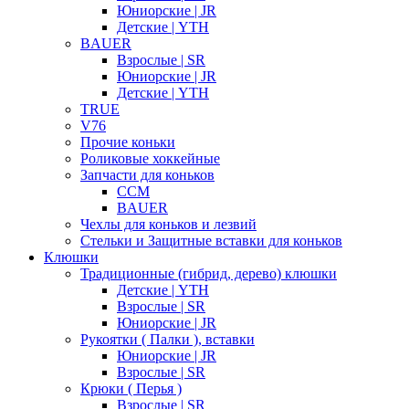
Юниорские | JR
Детские | YTH
BAUER
Взрослые | SR
Юниорские | JR
Детские | YTH
TRUE
V76
Прочие коньки
Роликовые хоккейные
Запчасти для коньков
CCM
BAUER
Чехлы для коньков и лезвий
Стельки и Защитные вставки для коньков
Клюшки
Традиционные (гибрид, дерево) клюшки
Детские | YTH
Взрослые | SR
Юниорские | JR
Рукоятки ( Палки ), вставки
Юниорские | JR
Взрослые | SR
Крюки ( Перья )
Взрослые | SR