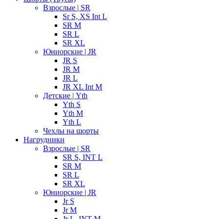
Взрослые | SR
Sr S, XS Int L
SR M
SR L
SR XL
Юниорские | JR
JR S
JR M
JR L
JR XL Int M
Детские | Yth
Yth S
Yth M
Yth L
Чехлы на шорты
Нагрудники
Взрослые | SR
SR S, INT L
SR M
SR L
SR XL
Юниорские | JR
Jr S
Jr M
Jr L, INT M