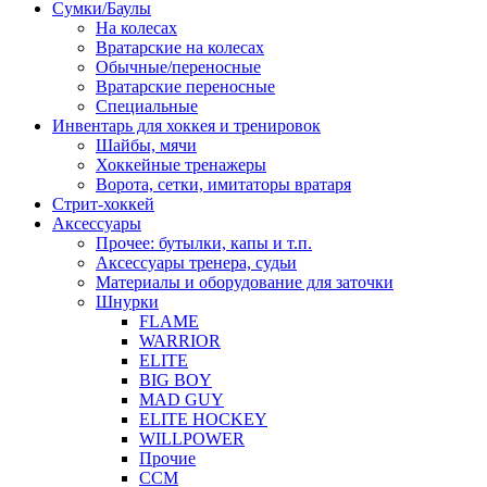
Сумки/Баулы
На колесах
Вратарские на колесах
Обычные/переносные
Вратарские переносные
Специальные
Инвентарь для хоккея и тренировок
Шайбы, мячи
Хоккейные тренажеры
Ворота, сетки, имитаторы вратаря
Стрит-хоккей
Аксессуары
Прочее: бутылки, капы и т.п.
Аксессуары тренера, судьи
Материалы и оборудование для заточки
Шнурки
FLAME
WARRIOR
ELITE
BIG BOY
MAD GUY
ELITE HOCKEY
WILLPOWER
Прочие
CCM