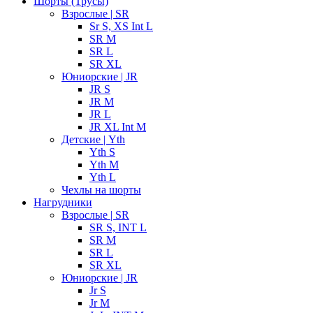
Шорты (Трусы)
Взрослые | SR
Sr S, XS Int L
SR M
SR L
SR XL
Юниорские | JR
JR S
JR M
JR L
JR XL Int M
Детские | Yth
Yth S
Yth M
Yth L
Чехлы на шорты
Нагрудники
Взрослые | SR
SR S, INT L
SR M
SR L
SR XL
Юниорские | JR
Jr S
Jr M