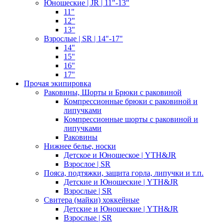
Юношеские | JR | 11"-13"
11"
12"
13"
Взрослые | SR | 14"-17"
14"
15"
16"
17"
Прочая экипировка
Раковины, Шорты и Брюки с раковиной
Компрессионные брюки с раковиной и
липучками
Компрессионные шорты с раковиной и
липучками
Раковины
Нижнее белье, носки
Детское и Юношеское | YTH&JR
Взрослое | SR
Пояса, подтяжки, защита горла, липучки и т.п.
Детские и Юношеские | YTH&JR
Взрослые | SR
Свитера (майки) хоккейные
Детские и Юношеские | YTH&JR
Взрослые | SR