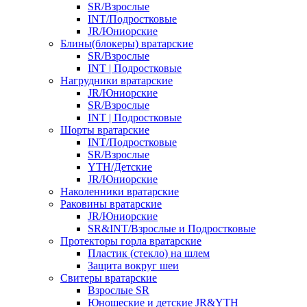
SR/Взрослые
INT/Подростковые
JR/Юниорские
Блины(блокеры) вратарские
SR/Взрослые
INT | Подростковые
Нагрудники вратарские
JR/Юниорские
SR/Взрослые
INT | Подростковые
Шорты вратарские
INT/Подростковые
SR/Взрослые
YTH/Детские
JR/Юниорские
Наколенники вратарские
Раковины вратарские
JR/Юниорские
SR&INT/Взрослые и Подростковые
Протекторы горла вратарские
Пластик (стекло) на шлем
Защита вокруг шеи
Свитеры вратарские
Взрослые SR
Юношеские и детские JR&YTH