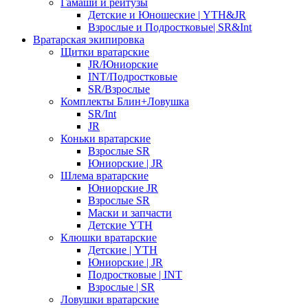
Гамаши и рейтузы
Детские и Юношеские | YTH&JR
Взрослые и Подростковые| SR&Int
Вратарская экипировка
Щитки вратарские
JR/Юниорские
INT/Подростковые
SR/Взрослые
Комплекты Блин+Ловушка
SR/Int
JR
Коньки вратарские
Взрослые SR
Юниорские | JR
Шлема вратарские
Юниорские JR
Взрослые SR
Маски и запчасти
Детские YTH
Клюшки вратарские
Детские | YTH
Юниорские | JR
Подростковые | INT
Взрослые | SR
Ловушки вратарские