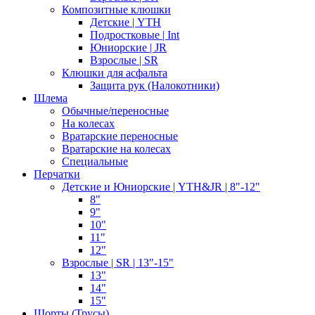
Композитные клюшки
Детские | YTH
Подростковые | Int
Юниорские | JR
Взрослые | SR
Клюшки для асфальта
Защита рук (Налокотники)
Шлема
Обычные/переносные
На колесах
Вратарские переносные
Вратарские на колесах
Специальные
Перчатки
Детские и Юниорские | YTH&JR | 8"-12"
8"
9"
10"
11"
12"
Взрослые | SR | 13"-15"
13"
14"
15"
Шорты (Трусы)