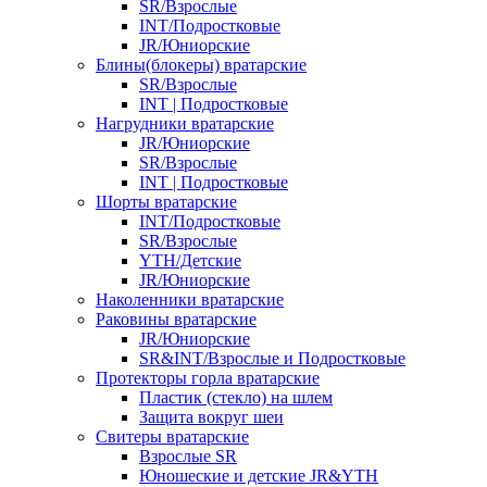
SR/Взрослые
INT/Подростковые
JR/Юниорские
Блины(блокеры) вратарские
SR/Взрослые
INT | Подростковые
Нагрудники вратарские
JR/Юниорские
SR/Взрослые
INT | Подростковые
Шорты вратарские
INT/Подростковые
SR/Взрослые
YTH/Детские
JR/Юниорские
Наколенники вратарские
Раковины вратарские
JR/Юниорские
SR&INT/Взрослые и Подростковые
Протекторы горла вратарские
Пластик (стекло) на шлем
Защита вокруг шеи
Свитеры вратарские
Взрослые SR
Юношеские и детские JR&YTH