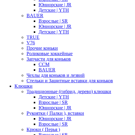
Юниорские | JR
Детские | YTH
BAUER
Взрослые | SR
Юниорские | JR
Детские | YTH
TRUE
V76
Прочие коньки
Роликовые хоккейные
Запчасти для коньков
CCM
BAUER
Чехлы для коньков и лезвий
Стельки и Защитные вставки для коньков
Клюшки
Традиционные (гибрид, дерево) клюшки
Детские | YTH
Взрослые | SR
Юниорские | JR
Рукоятки ( Палки ), вставки
Юниорские | JR
Взрослые | SR
Крюки ( Перья )
Взрослые | SR