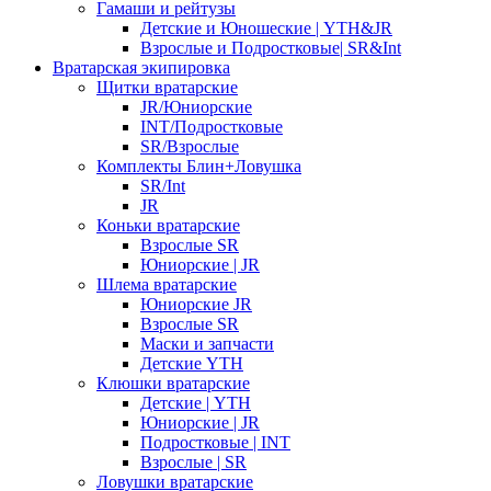
Гамаши и рейтузы
Детские и Юношеские | YTH&JR
Взрослые и Подростковые| SR&Int
Вратарская экипировка
Щитки вратарские
JR/Юниорские
INT/Подростковые
SR/Взрослые
Комплекты Блин+Ловушка
SR/Int
JR
Коньки вратарские
Взрослые SR
Юниорские | JR
Шлема вратарские
Юниорские JR
Взрослые SR
Маски и запчасти
Детские YTH
Клюшки вратарские
Детские | YTH
Юниорские | JR
Подростковые | INT
Взрослые | SR
Ловушки вратарские