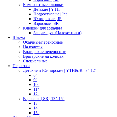
Композитные клюшки
Детские | YTH
Подростковые | Int
Юниорские | JR
Взрослые | SR
Клюшки для асфальта
Защита рук (Налокотники)
Шлема
Обычные/переносные
На колесах
Вратарские переносные
Вратарские на колесах
Специальные
Перчатки
Детские и Юниорские | YTH&JR | 8"-12"
8"
9"
10"
11"
12"
Взрослые | SR | 13"-15"
13"
14"
15"