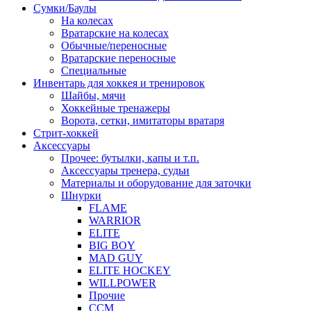
Сумки/Баулы
На колесах
Вратарские на колесах
Обычные/переносные
Вратарские переносные
Специальные
Инвентарь для хоккея и тренировок
Шайбы, мячи
Хоккейные тренажеры
Ворота, сетки, имитаторы вратаря
Стрит-хоккей
Аксессуары
Прочее: бутылки, капы и т.п.
Аксессуары тренера, судьи
Материалы и оборудование для заточки
Шнурки
FLAME
WARRIOR
ELITE
BIG BOY
MAD GUY
ELITE HOCKEY
WILLPOWER
Прочие
CCM