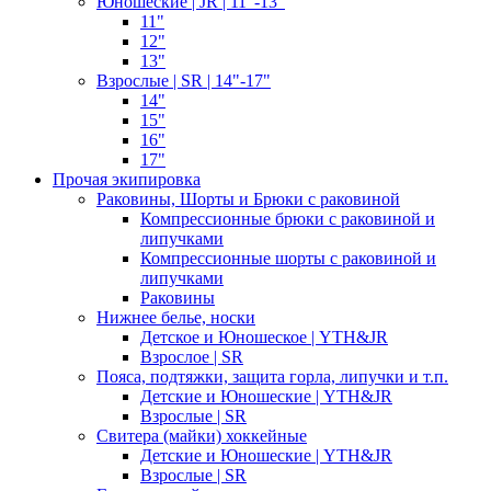
Юношеские | JR | 11"-13"
11"
12"
13"
Взрослые | SR | 14"-17"
14"
15"
16"
17"
Прочая экипировка
Раковины, Шорты и Брюки с раковиной
Компрессионные брюки с раковиной и
липучками
Компрессионные шорты с раковиной и
липучками
Раковины
Нижнее белье, носки
Детское и Юношеское | YTH&JR
Взрослое | SR
Пояса, подтяжки, защита горла, липучки и т.п.
Детские и Юношеские | YTH&JR
Взрослые | SR
Свитера (майки) хоккейные
Детские и Юношеские | YTH&JR
Взрослые | SR