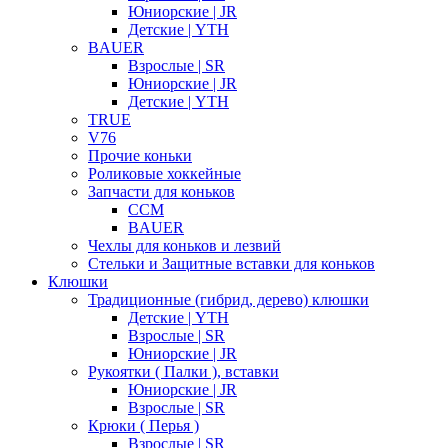
Юниорские | JR
Детские | YTH
BAUER
Взрослые | SR
Юниорские | JR
Детские | YTH
TRUE
V76
Прочие коньки
Роликовые хоккейные
Запчасти для коньков
CCM
BAUER
Чехлы для коньков и лезвий
Стельки и Защитные вставки для коньков
Клюшки
Традиционные (гибрид, дерево) клюшки
Детские | YTH
Взрослые | SR
Юниорские | JR
Рукоятки ( Палки ), вставки
Юниорские | JR
Взрослые | SR
Крюки ( Перья )
Взрослые | SR