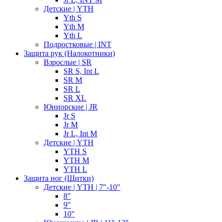
Детские | YTH
Yth S
Yth M
Yth L
Подростковые | INT
Защита рук (Налокотники)
Взрослые | SR
SR S, Int L
SR M
SR L
SR XL
Юниорские | JR
Jr S
Jr M
Jr L, Int M
Детские | YTH
YTH S
YTH M
YTH L
Защита ног (Щитки)
Детские | YTH | 7"-10"
8"
9"
10"