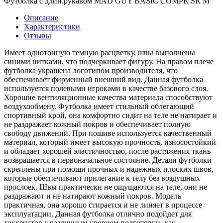
Футболка с длин.рукавом MAD GUY BASIC COMPR SR M
Описание
Характеристики
Отзывы
Имеет однотонную темную расцветку, швы выполнены
синими нитками, что подчеркивает фигуру. На правом плече
футболка украшена логотипом производителя, что
обеспечивает фирменный внешний вид. Данная футболка
используется полевыми игроками в качестве базового слоя.
Хорошие вентиляционные качества материала способствуют
воздухообмену. Футболка имеет стильный облегающий
спортивный крой, она комфортно сидит на теле не натирает и
не раздражает кожный покров и обеспечивает полную
свободу движений. При пошиве используется качественный
материал, который имеет высокую прочность, износостойкий
и обладает хорошей эластичностью, после растяжения ткань
возвращается в первоначальное состояние. Детали футболки
скреплены при помощи прочных и надежных плоских швов,
которые обеспечивают прилегание к телу без воздушных
прослоек. Швы практически не ощущаются на теле, они не
раздражают и не натирают кожный покров. Модель
практичная, она хорошо стирается и не линяет в процессе
эксплуатации. Данная футболка отлично подойдет для
хоккеистов с различным уровнем подготовки, как