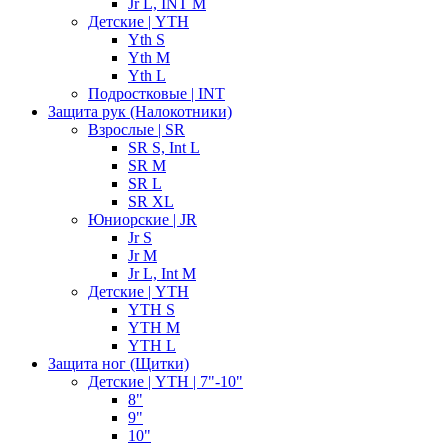
Jr L, INT M
Детские | YTH
Yth S
Yth M
Yth L
Подростковые | INT
Защита рук (Налокотники)
Взрослые | SR
SR S, Int L
SR M
SR L
SR XL
Юниорские | JR
Jr S
Jr M
Jr L, Int M
Детские | YTH
YTH S
YTH M
YTH L
Защита ног (Щитки)
Детские | YTH | 7"-10"
8"
9"
10"