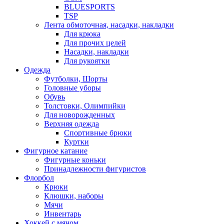
BLUESPORTS
TSP
Лента обмоточная, насадки, накладки
Для крюка
Для прочих целей
Насадки, накладки
Для рукоятки
Одежда
Футболки, Шорты
Головные уборы
Обувь
Толстовки, Олимпийки
Для новорожденных
Верхняя одежда
Спортивные брюки
Куртки
Фигурное катание
Фигурные коньки
Принадлежности фигуристов
Флорбол
Крюки
Клюшки, наборы
Мячи
Инвентарь
Хоккей с мячом