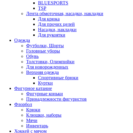
BLUESPORTS
TSP
Лента обмоточная, насадки, накладки
Для крюка
Для прочих целей
Насадки, накладки
Для рукоятки
Одежда
Футболки, Шорты
Головные уборы
Обувь
Толстовки, Олимпийки
Для новорожденных
Верхняя одежда
Спортивные брюки
Куртки
Фигурное катание
Фигурные коньки
Принадлежности фигуристов
Флорбол
Крюки
Клюшки, наборы
Мячи
Инвентарь
Хоккей с мячом