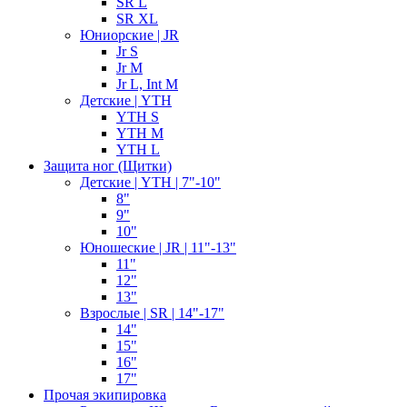
SR L
SR XL
Юниорские | JR
Jr S
Jr M
Jr L, Int M
Детские | YTH
YTH S
YTH M
YTH L
Защита ног (Щитки)
Детские | YTH | 7"-10"
8"
9"
10"
Юношеские | JR | 11"-13"
11"
12"
13"
Взрослые | SR | 14"-17"
14"
15"
16"
17"
Прочая экипировка