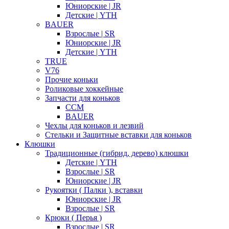
Юниорские | JR
Детские | YTH
BAUER
Взрослые | SR
Юниорские | JR
Детские | YTH
TRUE
V76
Прочие коньки
Роликовые хоккейные
Запчасти для коньков
CCM
BAUER
Чехлы для коньков и лезвий
Стельки и Защитные вставки для коньков
Клюшки
Традиционные (гибрид, дерево) клюшки
Детские | YTH
Взрослые | SR
Юниорские | JR
Рукоятки ( Палки ), вставки
Юниорские | JR
Взрослые | SR
Крюки ( Перья )
Взрослые | SR