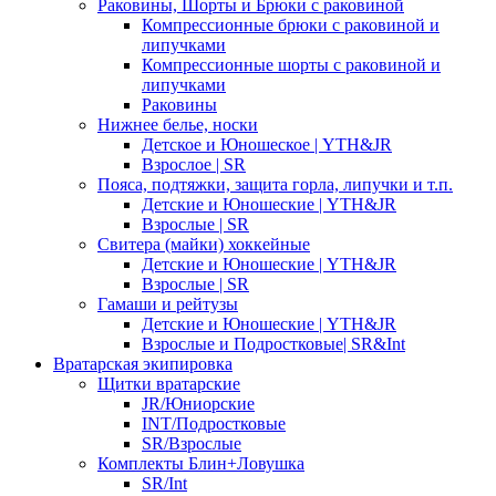
Раковины, Шорты и Брюки с раковиной
Компрессионные брюки с раковиной и
липучками
Компрессионные шорты с раковиной и
липучками
Раковины
Нижнее белье, носки
Детское и Юношеское | YTH&JR
Взрослое | SR
Пояса, подтяжки, защита горла, липучки и т.п.
Детские и Юношеские | YTH&JR
Взрослые | SR
Свитера (майки) хоккейные
Детские и Юношеские | YTH&JR
Взрослые | SR
Гамаши и рейтузы
Детские и Юношеские | YTH&JR
Взрослые и Подростковые| SR&Int
Вратарская экипировка
Щитки вратарские
JR/Юниорские
INT/Подростковые
SR/Взрослые
Комплекты Блин+Ловушка
SR/Int