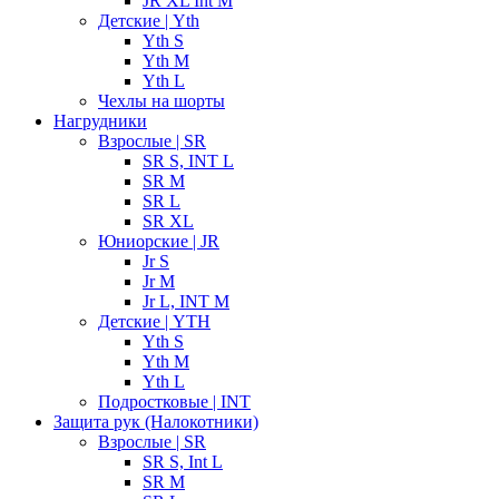
JR XL Int M
Детские | Yth
Yth S
Yth M
Yth L
Чехлы на шорты
Нагрудники
Взрослые | SR
SR S, INT L
SR M
SR L
SR XL
Юниорские | JR
Jr S
Jr M
Jr L, INT M
Детские | YTH
Yth S
Yth M
Yth L
Подростковые | INT
Защита рук (Налокотники)
Взрослые | SR
SR S, Int L
SR M