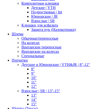
Композитные клюшки
Детские | YTH
Подростковые | Int
Юниорские | JR
Взрослые | SR
Клюшки для асфальта
Защита рук (Налокотники)
Шлема
Обычные/переносные
На колесах
Вратарские переносные
Вратарские на колесах
Специальные
Перчатки
Детские и Юниорские | YTH&JR | 8"-12"
8"
9"
10"
11"
12"
Взрослые | SR | 13"-15"
13"
14"
15"
Шорты (Трусы)