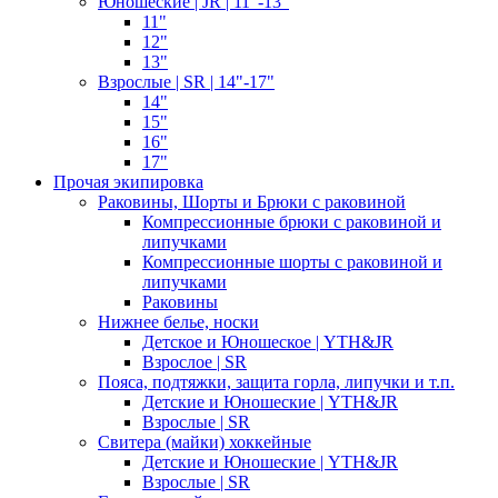
Юношеские | JR | 11"-13"
11"
12"
13"
Взрослые | SR | 14"-17"
14"
15"
16"
17"
Прочая экипировка
Раковины, Шорты и Брюки с раковиной
Компрессионные брюки с раковиной и
липучками
Компрессионные шорты с раковиной и
липучками
Раковины
Нижнее белье, носки
Детское и Юношеское | YTH&JR
Взрослое | SR
Пояса, подтяжки, защита горла, липучки и т.п.
Детские и Юношеские | YTH&JR
Взрослые | SR
Свитера (майки) хоккейные
Детские и Юношеские | YTH&JR
Взрослые | SR