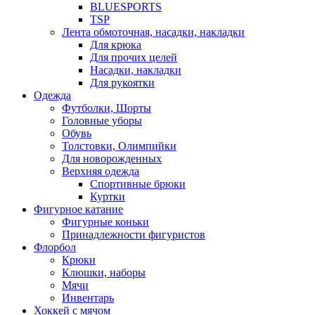
BLUESPORTS
TSP
Лента обмоточная, насадки, накладки
Для крюка
Для прочих целей
Насадки, накладки
Для рукоятки
Одежда
Футболки, Шорты
Головные уборы
Обувь
Толстовки, Олимпийки
Для новорожденных
Верхняя одежда
Спортивные брюки
Куртки
Фигурное катание
Фигурные коньки
Принадлежности фигуристов
Флорбол
Крюки
Клюшки, наборы
Мячи
Инвентарь
Хоккей с мячом