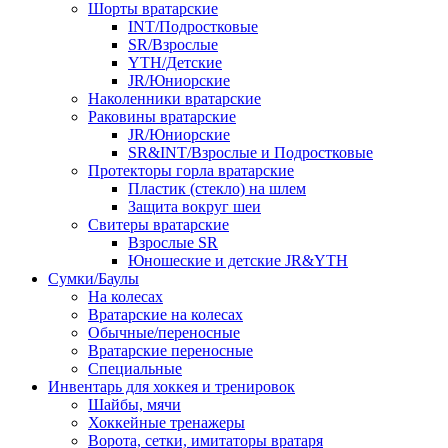
Шорты вратарские
INT/Подростковые
SR/Взрослые
YTH/Детские
JR/Юниорские
Наколенники вратарские
Раковины вратарские
JR/Юниорские
SR&INT/Взрослые и Подростковые
Протекторы горла вратарские
Пластик (стекло) на шлем
Защита вокруг шеи
Свитеры вратарские
Взрослые SR
Юношеские и детские JR&YTH
Сумки/Баулы
На колесах
Вратарские на колесах
Обычные/переносные
Вратарские переносные
Специальные
Инвентарь для хоккея и тренировок
Шайбы, мячи
Хоккейные тренажеры
Ворота, сетки, имитаторы вратаря