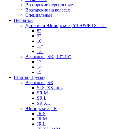
Вратарские переносные
Вратарские на колесах
Специальные
Перчатки
Детские и Юниорские | YTH&JR | 8"-12"
8"
9"
10"
11"
12"
Взрослые | SR | 13"-15"
13"
14"
15"
Шорты (Трусы)
Взрослые | SR
Sr S, XS Int L
SR M
SR L
SR XL
Юниорские | JR
JR S
JR M
JR L