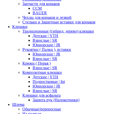
Запчасти для коньков
CCM
BAUER
Чехлы для коньков и лезвий
Стельки и Защитные вставки для коньков
Клюшки
Традиционные (гибрид, дерево) клюшки
Детские | YTH
Взрослые | SR
Юниорские | JR
Рукоятки ( Палки ), вставки
Юниорские | JR
Взрослые | SR
Крюки ( Перья )
Взрослые | SR
Композитные клюшки
Детские | YTH
Подростковые | Int
Юниорские | JR
Взрослые | SR
Клюшки для асфальта
Защита рук (Налокотники)
Шлема
Обычные/переносные
На колесах