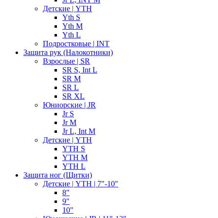
Детские | YTH
Yth S
Yth M
Yth L
Подростковые | INT
Защита рук (Налокотники)
Взрослые | SR
SR S, Int L
SR M
SR L
SR XL
Юниорские | JR
Jr S
Jr M
Jr L, Int M
Детские | YTH
YTH S
YTH M
YTH L
Защита ног (Щитки)
Детские | YTH | 7"-10"
8"
9"
10"