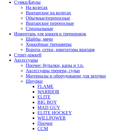
Сумки/Баулы
На колесах
Вратарские на колесах
Обычные/переносные
Вратарские переносные
Специальные
Инвентарь для хоккея и тренировок
Шайбы, мячи
Хоккейные тренажеры
Ворота, сетки, имитаторы вратаря
Стрит-хоккей
Аксессуары
Прочее: бутылки, капы и т.п.
Аксессуары тренера, судьи
Материалы и оборудование для заточки
Шнурки
FLAME
WARRIOR
ELITE
BIG BOY
MAD GUY
ELITE HOCKEY
WILLPOWER
Прочие
CCM