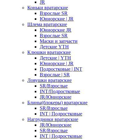
JR
Коньки вратарские
Взрослые SR
Юниорские | JR
Шлема вратарские
Юниорские JR
Взрослые SR
Маски и запчасти
Детские YTH
Клюшки вратарские
Детские | YTH
Юниорские | JR
Подростковые | INT
Взрослые | SR
Ловушки вратарские
SR/Взрослые
INT/Подростковые
JR/Юниорские
Блины(блокеры) вратарские
SR/Взрослые
INT | Подростковые
Нагрудники вратарские
JR/Юниорские
SR/Взрослые
INT | Подростковые