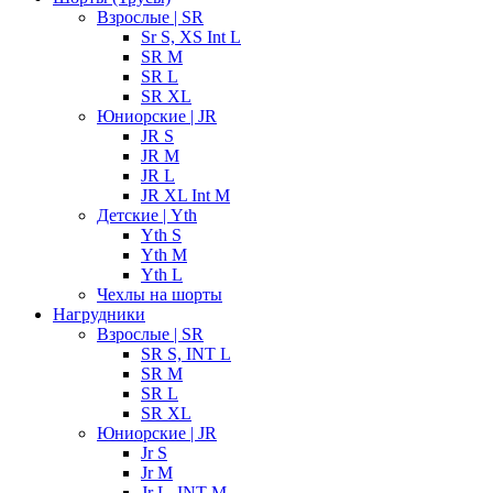
Взрослые | SR
Sr S, XS Int L
SR M
SR L
SR XL
Юниорские | JR
JR S
JR M
JR L
JR XL Int M
Детские | Yth
Yth S
Yth M
Yth L
Чехлы на шорты
Нагрудники
Взрослые | SR
SR S, INT L
SR M
SR L
SR XL
Юниорские | JR
Jr S
Jr M
Jr L, INT M