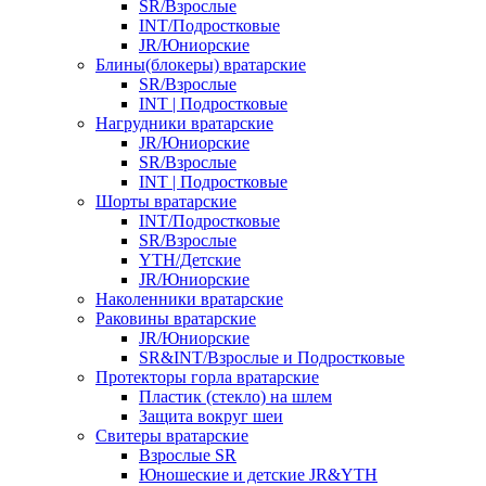
SR/Взрослые
INT/Подростковые
JR/Юниорские
Блины(блокеры) вратарские
SR/Взрослые
INT | Подростковые
Нагрудники вратарские
JR/Юниорские
SR/Взрослые
INT | Подростковые
Шорты вратарские
INT/Подростковые
SR/Взрослые
YTH/Детские
JR/Юниорские
Наколенники вратарские
Раковины вратарские
JR/Юниорские
SR&INT/Взрослые и Подростковые
Протекторы горла вратарские
Пластик (стекло) на шлем
Защита вокруг шеи
Свитеры вратарские
Взрослые SR
Юношеские и детские JR&YTH