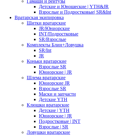
Гамаши и рейтузы
Детские и Юношеские | YTH&JR
Взрослые и Подростковые| SR&Int
Вратарская экипировка
Щитки вратарские
JR/Юниорские
INT/Подростковые
SR/Взрослые
Комплекты Блин+Ловушка
SR/Int
JR
Коньки вратарские
Взрослые SR
Юниорские | JR
Шлема вратарские
Юниорские JR
Взрослые SR
Маски и запчасти
Детские YTH
Клюшки вратарские
Детские | YTH
Юниорские | JR
Подростковые | INT
Взрослые | SR
Ловушки вратарские