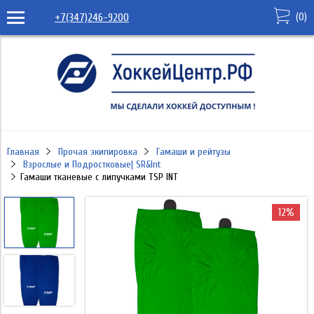
(
0
)
+7(347)246-9200
Главная
Прочая экипировка
Гамаши и рейтузы
Взрослые и Подростковые| SR&Int
Гамаши тканевые с липучками TSP INT
12%