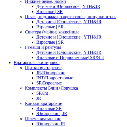
Нижнее белье, носки
Детское и Юношеское | YTH&JR
Взрослое | SR
Пояса, подтяжки, защита горла, липучки и т.п.
Детские и Юношеские | YTH&JR
Взрослые | SR
Свитера (майки) хоккейные
Детские и Юношеские | YTH&JR
Взрослые | SR
Гамаши и рейтузы
Детские и Юношеские | YTH&JR
Взрослые и Подростковые| SR&Int
Вратарская экипировка
Щитки вратарские
JR/Юниорские
INT/Подростковые
SR/Взрослые
Комплекты Блин+Ловушка
SR/Int
JR
Коньки вратарские
Взрослые SR
Юниорские | JR
Шлема вратарские
Юниорские JR