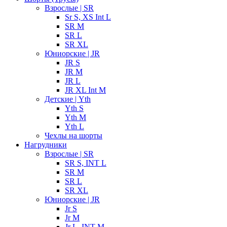
Взрослые | SR
Sr S, XS Int L
SR M
SR L
SR XL
Юниорские | JR
JR S
JR M
JR L
JR XL Int M
Детские | Yth
Yth S
Yth M
Yth L
Чехлы на шорты
Нагрудники
Взрослые | SR
SR S, INT L
SR M
SR L
SR XL
Юниорские | JR
Jr S
Jr M
Jr L, INT M