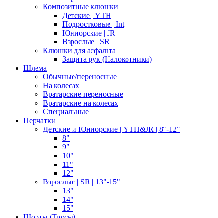
Композитные клюшки
Детские | YTH
Подростковые | Int
Юниорские | JR
Взрослые | SR
Клюшки для асфальта
Защита рук (Налокотники)
Шлема
Обычные/переносные
На колесах
Вратарские переносные
Вратарские на колесах
Специальные
Перчатки
Детские и Юниорские | YTH&JR | 8"-12"
8"
9"
10"
11"
12"
Взрослые | SR | 13"-15"
13"
14"
15"
Шорты (Трусы)