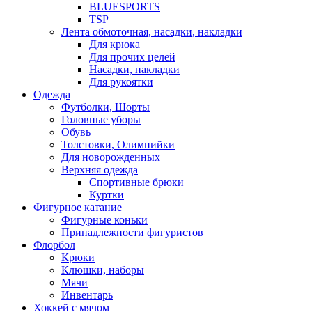
BLUESPORTS
TSP
Лента обмоточная, насадки, накладки
Для крюка
Для прочих целей
Насадки, накладки
Для рукоятки
Одежда
Футболки, Шорты
Головные уборы
Обувь
Толстовки, Олимпийки
Для новорожденных
Верхняя одежда
Спортивные брюки
Куртки
Фигурное катание
Фигурные коньки
Принадлежности фигуристов
Флорбол
Крюки
Клюшки, наборы
Мячи
Инвентарь
Хоккей с мячом