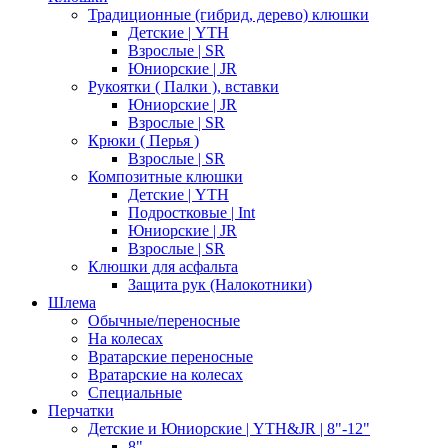
Традиционные (гибрид, дерево) клюшки
Детские | YTH
Взрослые | SR
Юниорские | JR
Рукоятки ( Палки ), вставки
Юниорские | JR
Взрослые | SR
Крюки ( Перья )
Взрослые | SR
Композитные клюшки
Детские | YTH
Подростковые | Int
Юниорские | JR
Взрослые | SR
Клюшки для асфальта
Защита рук (Налокотники)
Шлема
Обычные/переносные
На колесах
Вратарские переносные
Вратарские на колесах
Специальные
Перчатки
Детские и Юниорские | YTH&JR | 8"-12"
8"