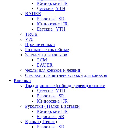
Юниорские | JR
Детские | YTH
BAUER
Взрослые | SR
Юниорские | JR
Детские | YTH
TRUE
V76
Прочие коньки
Роликовые хоккейные
Запчасти для коньков
CCM
BAUER
Чехлы для коньков и лезвий
Стельки и Защитные вставки для коньков
Клюшки
Традиционные (гибрид, дерево) клюшки
Детские | YTH
Взрослые | SR
Юниорские | JR
Рукоятки ( Палки ), вставки
Юниорские | JR
Взрослые | SR
Крюки ( Перья )
Взрослые | SR