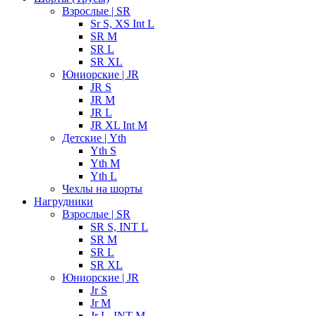
Взрослые | SR
Sr S, XS Int L
SR M
SR L
SR XL
Юниорские | JR
JR S
JR M
JR L
JR XL Int M
Детские | Yth
Yth S
Yth M
Yth L
Чехлы на шорты
Нагрудники
Взрослые | SR
SR S, INT L
SR M
SR L
SR XL
Юниорские | JR
Jr S
Jr M
Jr L, INT M