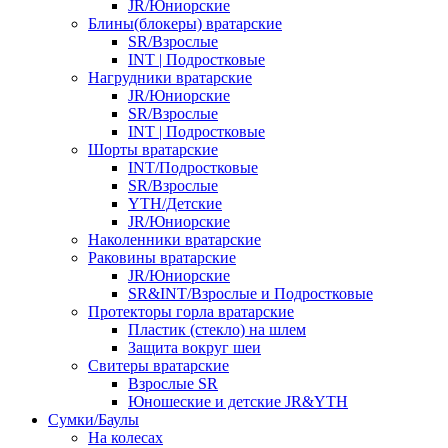
JR/Юниорские
Блины(блокеры) вратарские
SR/Взрослые
INT | Подростковые
Нагрудники вратарские
JR/Юниорские
SR/Взрослые
INT | Подростковые
Шорты вратарские
INT/Подростковые
SR/Взрослые
YTH/Детские
JR/Юниорские
Наколенники вратарские
Раковины вратарские
JR/Юниорские
SR&INT/Взрослые и Подростковые
Протекторы горла вратарские
Пластик (стекло) на шлем
Защита вокруг шеи
Свитеры вратарские
Взрослые SR
Юношеские и детские JR&YTH
Сумки/Баулы
На колесах