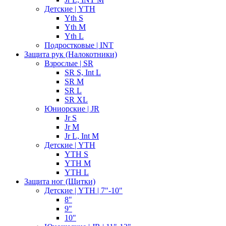
Детские | YTH
Yth S
Yth M
Yth L
Подростковые | INT
Защита рук (Налокотники)
Взрослые | SR
SR S, Int L
SR M
SR L
SR XL
Юниорские | JR
Jr S
Jr M
Jr L, Int M
Детские | YTH
YTH S
YTH M
YTH L
Защита ног (Щитки)
Детские | YTH | 7"-10"
8"
9"
10"