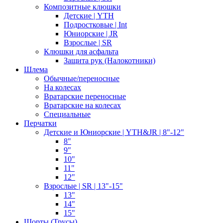
Композитные клюшки
Детские | YTH
Подростковые | Int
Юниорские | JR
Взрослые | SR
Клюшки для асфальта
Защита рук (Налокотники)
Шлема
Обычные/переносные
На колесах
Вратарские переносные
Вратарские на колесах
Специальные
Перчатки
Детские и Юниорские | YTH&JR | 8"-12"
8"
9"
10"
11"
12"
Взрослые | SR | 13"-15"
13"
14"
15"
Шорты (Трусы)