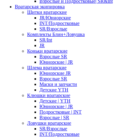
Взрослые и Подростковые| SR&Int
Вратарская экипировка
Щитки вратарские
JR/Юниорские
INT/Подростковые
SR/Взрослые
Комплекты Блин+Ловушка
SR/Int
JR
Коньки вратарские
Взрослые SR
Юниорские | JR
Шлема вратарские
Юниорские JR
Взрослые SR
Маски и запчасти
Детские YTH
Клюшки вратарские
Детские | YTH
Юниорские | JR
Подростковые | INT
Взрослые | SR
Ловушки вратарские
SR/Взрослые
INT/Подростковые