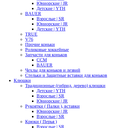
Юниорские | JR
Детские | YTH
BAUER
Взрослые | SR
Юниорские | JR
Детские | YTH
TRUE
V76
Прочие коньки
Роликовые хоккейные
Запчасти для коньков
CCM
BAUER
Чехлы для коньков и лезвий
Стельки и Защитные вставки для коньков
Клюшки
Традиционные (гибрид, дерево) клюшки
Детские | YTH
Взрослые | SR
Юниорские | JR
Рукоятки ( Палки ), вставки
Юниорские | JR
Взрослые | SR
Крюки ( Перья )
Взрослые | SR