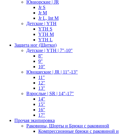
Юниорские | JR
Jr S
Jr M
Jr L, Int M
Детские | YTH
YTH S
YTH M
YTH L
Защита ног (Щитки)
Детские | YTH | 7"-10"
8"
9"
10"
Юношеские | JR | 11"-13"
11"
12"
13"
Взрослые | SR | 14"-17"
14"
15"
16"
17"
Прочая экипировка
Раковины, Шорты и Брюки с раковиной
Компрессионные брюки с раковиной и