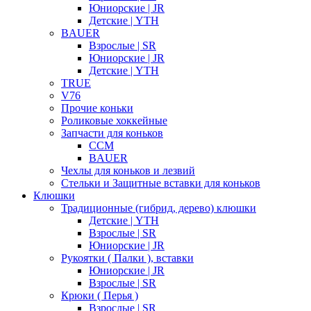
Юниорские | JR
Детские | YTH
BAUER
Взрослые | SR
Юниорские | JR
Детские | YTH
TRUE
V76
Прочие коньки
Роликовые хоккейные
Запчасти для коньков
CCM
BAUER
Чехлы для коньков и лезвий
Стельки и Защитные вставки для коньков
Клюшки
Традиционные (гибрид, дерево) клюшки
Детские | YTH
Взрослые | SR
Юниорские | JR
Рукоятки ( Палки ), вставки
Юниорские | JR
Взрослые | SR
Крюки ( Перья )
Взрослые | SR