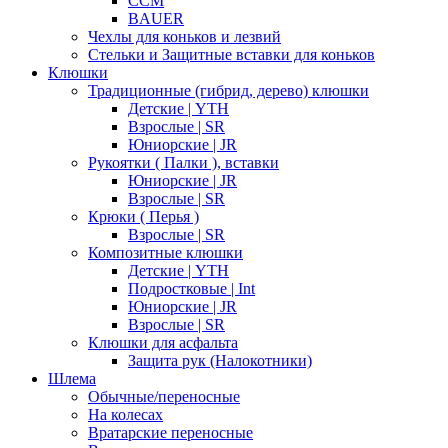
CCM
BAUER
Чехлы для коньков и лезвий
Стельки и Защитные вставки для коньков
Клюшки
Традиционные (гибрид, дерево) клюшки
Детские | YTH
Взрослые | SR
Юниорские | JR
Рукоятки ( Палки ), вставки
Юниорские | JR
Взрослые | SR
Крюки ( Перья )
Взрослые | SR
Композитные клюшки
Детские | YTH
Подростковые | Int
Юниорские | JR
Взрослые | SR
Клюшки для асфальта
Защита рук (Налокотники)
Шлема
Обычные/переносные
На колесах
Вратарские переносные