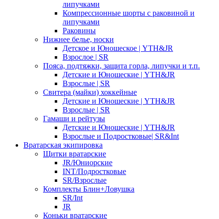
липучками
Компрессионные шорты с раковиной и
липучками
Раковины
Нижнее белье, носки
Детское и Юношеское | YTH&JR
Взрослое | SR
Пояса, подтяжки, защита горла, липучки и т.п.
Детские и Юношеские | YTH&JR
Взрослые | SR
Свитера (майки) хоккейные
Детские и Юношеские | YTH&JR
Взрослые | SR
Гамаши и рейтузы
Детские и Юношеские | YTH&JR
Взрослые и Подростковые| SR&Int
Вратарская экипировка
Щитки вратарские
JR/Юниорские
INT/Подростковые
SR/Взрослые
Комплекты Блин+Ловушка
SR/Int
JR
Коньки вратарские