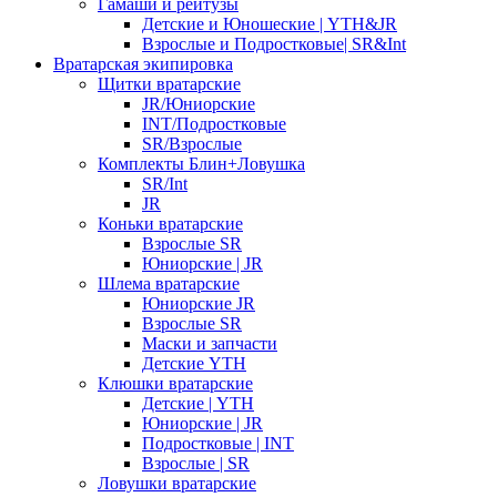
Гамаши и рейтузы
Детские и Юношеские | YTH&JR
Взрослые и Подростковые| SR&Int
Вратарская экипировка
Щитки вратарские
JR/Юниорские
INT/Подростковые
SR/Взрослые
Комплекты Блин+Ловушка
SR/Int
JR
Коньки вратарские
Взрослые SR
Юниорские | JR
Шлема вратарские
Юниорские JR
Взрослые SR
Маски и запчасти
Детские YTH
Клюшки вратарские
Детские | YTH
Юниорские | JR
Подростковые | INT
Взрослые | SR
Ловушки вратарские