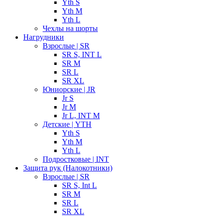
Yth S
Yth M
Yth L
Чехлы на шорты
Нагрудники
Взрослые | SR
SR S, INT L
SR M
SR L
SR XL
Юниорские | JR
Jr S
Jr M
Jr L, INT M
Детские | YTH
Yth S
Yth M
Yth L
Подростковые | INT
Защита рук (Налокотники)
Взрослые | SR
SR S, Int L
SR M
SR L
SR XL