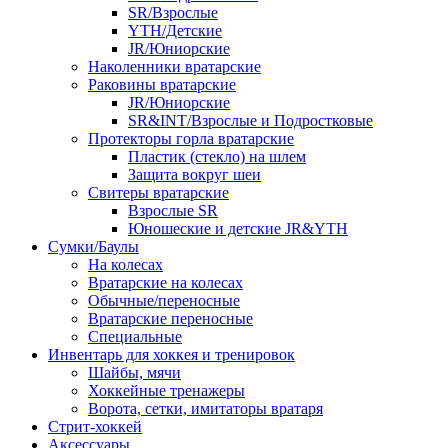
SR/Взрослые
YTH/Детские
JR/Юниорские
Наколенники вратарские
Раковины вратарские
JR/Юниорские
SR&INT/Взрослые и Подростковые
Протекторы горла вратарские
Пластик (стекло) на шлем
Защита вокруг шеи
Свитеры вратарские
Взрослые SR
Юношеские и детские JR&YTH
Сумки/Баулы
На колесах
Вратарские на колесах
Обычные/переносные
Вратарские переносные
Специальные
Инвентарь для хоккея и тренировок
Шайбы, мячи
Хоккейные тренажеры
Ворота, сетки, имитаторы вратаря
Стрит-хоккей
Аксессуары