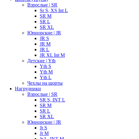
Взрослые | SR
Sr S, XS Int L
SR M
SR L
SR XL
Юниорские | JR
JR S
JR M
JR L
JR XL Int M
Детские | Yth
Yth S
Yth M
Yth L
Чехлы на шорты
Нагрудники
Взрослые | SR
SR S, INT L
SR M
SR L
SR XL
Юниорские | JR
Jr S
Jr M
Jr L, INT M