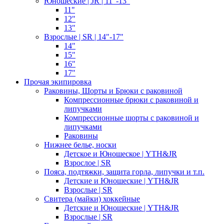
Юношеские | JR | 11"-13"
11"
12"
13"
Взрослые | SR | 14"-17"
14"
15"
16"
17"
Прочая экипировка
Раковины, Шорты и Брюки с раковиной
Компрессионные брюки с раковиной и
липучками
Компрессионные шорты с раковиной и
липучками
Раковины
Нижнее белье, носки
Детское и Юношеское | YTH&JR
Взрослое | SR
Пояса, подтяжки, защита горла, липучки и т.п.
Детские и Юношеские | YTH&JR
Взрослые | SR
Свитера (майки) хоккейные
Детские и Юношеские | YTH&JR
Взрослые | SR