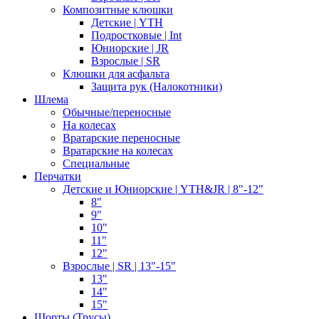
Композитные клюшки
Детские | YTH
Подростковые | Int
Юниорские | JR
Взрослые | SR
Клюшки для асфальта
Защита рук (Налокотники)
Шлема
Обычные/переносные
На колесах
Вратарские переносные
Вратарские на колесах
Специальные
Перчатки
Детские и Юниорские | YTH&JR | 8"-12"
8"
9"
10"
11"
12"
Взрослые | SR | 13"-15"
13"
14"
15"
Шорты (Трусы)