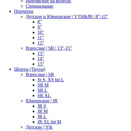
Вратарские на колесах
Специальные
Перчатки
Детские и Юниорские | YTH&JR | 8"-12"
8"
9"
10"
11"
12"
Взрослые | SR | 13"-15"
13"
14"
15"
Шорты (Трусы)
Взрослые | SR
Sr S, XS Int L
SR M
SR L
SR XL
Юниорские | JR
JR S
JR M
JR L
JR XL Int M
Детские | Yth