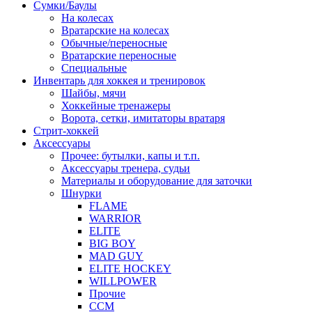
Сумки/Баулы
На колесах
Вратарские на колесах
Обычные/переносные
Вратарские переносные
Специальные
Инвентарь для хоккея и тренировок
Шайбы, мячи
Хоккейные тренажеры
Ворота, сетки, имитаторы вратаря
Стрит-хоккей
Аксессуары
Прочее: бутылки, капы и т.п.
Аксессуары тренера, судьи
Материалы и оборудование для заточки
Шнурки
FLAME
WARRIOR
ELITE
BIG BOY
MAD GUY
ELITE HOCKEY
WILLPOWER
Прочие
CCM