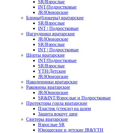
SR/Взрослые
INT/Подростковые
JR/Юниорские
Блины(блокеры) вратарские
SR/Взрослые
INT | Подростковые
Нагрудники вратарские
JR/Юниорские
SR/Взрослые
INT | Подростковые
Шорты вратарские
INT/Подростковые
SR/Взрослые
YTH/Детские
JR/Юниорские
Наколенники вратарские
Раковины вратарские
JR/Юниорские
SR&INT/Взрослые и Подростковые
Протекторы горла вратарские
Пластик (стекло) на шлем
Защита вокруг шеи
Свитеры вратарские
Взрослые SR
Юношеские и детские JR&YTH