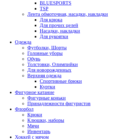
BLUESPORTS
TSP
Лента обмоточная, насадки, накладки
Для крюка
Для прочих целей
Насадки, накладки
Для рукоятки
Одежда
Футболки, Шорты
Головные уборы
Обувь
Толстовки, Олимпийки
Для новорожденных
Верхняя одежда
Спортивные брюки
Куртки
Фигурное катание
Фигурные коньки
Принадлежности фигуристов
Флорбол
Крюки
Клюшки, наборы
Мячи
Инвентарь
Хоккей с мячом