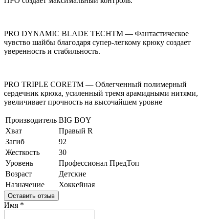
ПРО создает максимальный контроль.
PRO DYNAMIC BLADE TECHTM — Фантастическое
чувство шайбы благодаря супер-легкому крюку создает
уверенность и стабильность.
PRO TRIPLE CORETM — Облегченный полимерный
сердечник крюка, усиленный тремя арамидными нитями,
увеличивает прочность на высочайшем уровне
Производитель
BIG BOY
Хват
Правый R
Загиб
92
Жесткость
30
Уровень
Профессионал ПредТоп
Возраст
Детские
Назначение
Хоккейная
Оставить отзыв
Имя
*