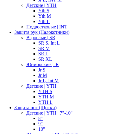
Детские | YTH
Yth S
Yth M
Yth L
Подростковые | INT
Защита рук (Налокотники)
Взрослые | SR
SR S, Int L
SR M
SR L
SR XL
Юниорские | JR
Jr S
Jr M
Jr L, Int M
Детские | YTH
YTH S
YTH M
YTH L
Защита ног (Щитки)
Детские | YTH | 7"-10"
8"
9"
10"