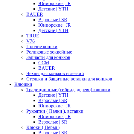
Юниорские | JR
Детские | YTH
BAUER
Взрослые | SR
Юниорские | JR
Детские | YTH
TRUE
V76
Прочие коньки
Роликовые хоккейные
Запчасти для коньков
CCM
BAUER
Чехлы для коньков и лезвий
Стельки и Защитные вставки для коньков
Клюшки
Традиционные (гибрид, дерево) клюшки
Детские | YTH
Взрослые | SR
Юниорские | JR
Рукоятки ( Палки ), вставки
Юниорские | JR
Взрослые | SR
Крюки ( Перья )
Взрослые | SR