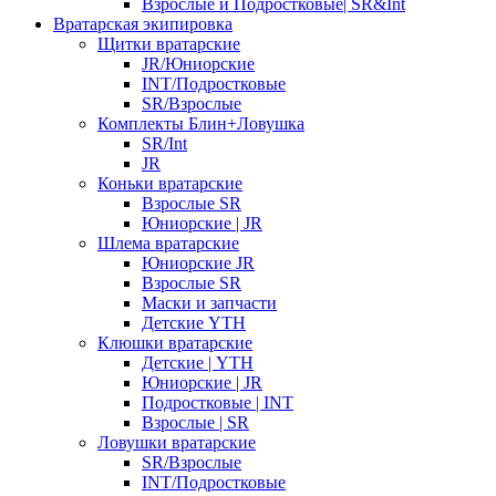
Взрослые и Подростковые| SR&Int
Вратарская экипировка
Щитки вратарские
JR/Юниорские
INT/Подростковые
SR/Взрослые
Комплекты Блин+Ловушка
SR/Int
JR
Коньки вратарские
Взрослые SR
Юниорские | JR
Шлема вратарские
Юниорские JR
Взрослые SR
Маски и запчасти
Детские YTH
Клюшки вратарские
Детские | YTH
Юниорские | JR
Подростковые | INT
Взрослые | SR
Ловушки вратарские
SR/Взрослые
INT/Подростковые