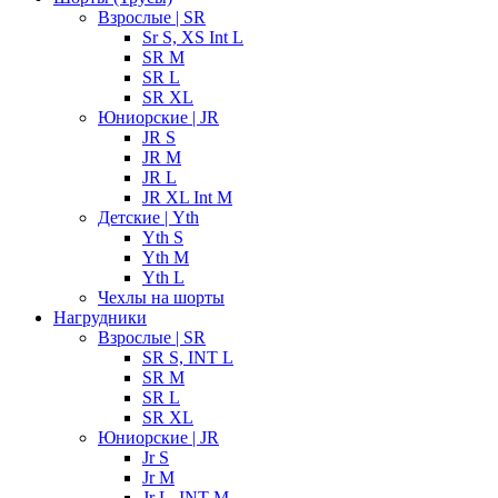
Взрослые | SR
Sr S, XS Int L
SR M
SR L
SR XL
Юниорские | JR
JR S
JR M
JR L
JR XL Int M
Детские | Yth
Yth S
Yth M
Yth L
Чехлы на шорты
Нагрудники
Взрослые | SR
SR S, INT L
SR M
SR L
SR XL
Юниорские | JR
Jr S
Jr M
Jr L, INT M