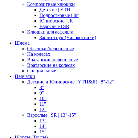
Композитные клюшки
Детские | YTH
Подростковые | Int
Юниорские | JR
Взрослые | SR
Клюшки для асфальта
Защита рук (Налокотники)
Шлема
Обычные/переносные
На колесах
Вратарские переносные
Вратарские на колесах
Специальные
Перчатки
Детские и Юниорские | YTH&JR | 8"-12"
8"
9"
10"
11"
12"
Взрослые | SR | 13"-15"
13"
14"
15"
Шорты (Трусы)