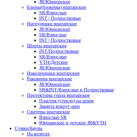
JR/Юниорские
Блины(блокеры) вратарские
SR/Взрослые
INT | Подростковые
Нагрудники вратарские
JR/Юниорские
SR/Взрослые
INT | Подростковые
Шорты вратарские
INT/Подростковые
SR/Взрослые
YTH/Детские
JR/Юниорские
Наколенники вратарские
Раковины вратарские
JR/Юниорские
SR&INT/Взрослые и Подростковые
Протекторы горла вратарские
Пластик (стекло) на шлем
Защита вокруг шеи
Свитеры вратарские
Взрослые SR
Юношеские и детские JR&YTH
Сумки/Баулы
На колесах