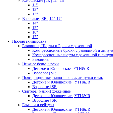
Юношеские | JR | 11"-13"
11"
12"
13"
Взрослые | SR | 14"-17"
14"
15"
16"
17"
Прочая экипировка
Раковины, Шорты и Брюки с раковиной
Компрессионные брюки с раковиной и липуч
Компрессионные шорты с раковиной и липуч
Раковины
Нижнее белье, носки
Детское и Юношеское | YTH&JR
Взрослое | SR
Пояса, подтяжки, защита горла, липучки и т.п.
Детские и Юношеские | YTH&JR
Взрослые | SR
Свитера (майки) хоккейные
Детские и Юношеские | YTH&JR
Взрослые | SR
Гамаши и рейтузы
Детские и Юношеские | YTH&JR