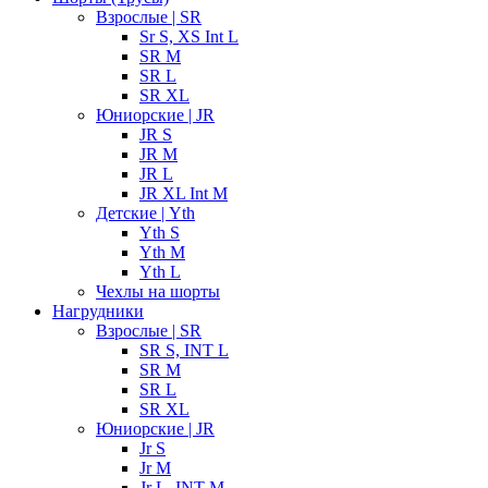
Взрослые | SR
Sr S, XS Int L
SR M
SR L
SR XL
Юниорские | JR
JR S
JR M
JR L
JR XL Int M
Детские | Yth
Yth S
Yth M
Yth L
Чехлы на шорты
Нагрудники
Взрослые | SR
SR S, INT L
SR M
SR L
SR XL
Юниорские | JR
Jr S
Jr M
Jr L, INT M