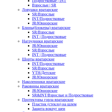
Подростковые | INT
Взрослые | SR
Ловушки вратарские
SR/Взрослые
INT/Подростковые
JR/Юниорские
Блины(блокеры) вратарские
SR/Взрослые
INT | Подростковые
Нагрудники вратарские
JR/Юниорские
SR/Взрослые
INT | Подростковые
Шорты вратарские
INT/Подростковые
SR/Взрослые
YTH/Детские
JR/Юниорские
Наколенники вратарские
Раковины вратарские
JR/Юниорские
SR&INT/Взрослые и Подростковые
Протекторы горла вратарские
Пластик (стекло) на шлем
Защита вокруг шеи