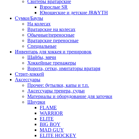
Свитеры вратарские
Взрослые SR
Юношеские и детские JR&YTH
Сумки/Баулы
На колесах
Вратарские на колесах
Обычные/переносные
Вратарские переносные
Специальные
Инвентарь для хоккея и тренировок
Шайбы, мячи
Хоккейные тренажеры
Ворота, сетки, имитаторы вратаря
Стрит-хоккей
Аксессуары
Прочее: бутылки, капы и т.п.
Аксессуары тренера, судьи
Материалы и оборудование для заточки
Шнурки
FLAME
WARRIOR
ELITE
BIG BOY
MAD GUY
ELITE HOCKEY