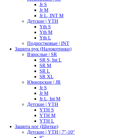
Jr S
Jr M
Jr L, INT M
Детские | YTH
Yth S
Yth M
Yth L
Подростковые | INT
Защита рук (Налокотники)
Взрослые | SR
SR S, Int L
SR M
SR L
SR XL
Юниорские | JR
Jr S
Jr M
Jr L, Int M
Детские | YTH
YTH S
YTH M
YTH L
Защита ног (Щитки)
Детские | YTH | 7"-10"
8"