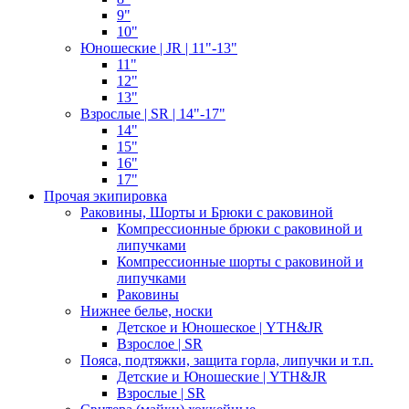
9"
10"
Юношеские | JR | 11"-13"
11"
12"
13"
Взрослые | SR | 14"-17"
14"
15"
16"
17"
Прочая экипировка
Раковины, Шорты и Брюки с раковиной
Компрессионные брюки с раковиной и
липучками
Компрессионные шорты с раковиной и
липучками
Раковины
Нижнее белье, носки
Детское и Юношеское | YTH&JR
Взрослое | SR
Пояса, подтяжки, защита горла, липучки и т.п.
Детские и Юношеские | YTH&JR
Взрослые | SR