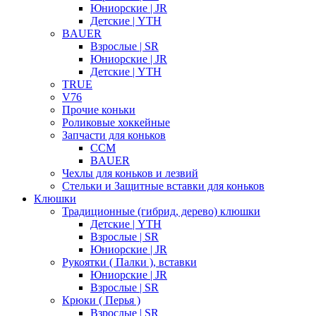
Юниорские | JR
Детские | YTH
BAUER
Взрослые | SR
Юниорские | JR
Детские | YTH
TRUE
V76
Прочие коньки
Роликовые хоккейные
Запчасти для коньков
CCM
BAUER
Чехлы для коньков и лезвий
Стельки и Защитные вставки для коньков
Клюшки
Традиционные (гибрид, дерево) клюшки
Детские | YTH
Взрослые | SR
Юниорские | JR
Рукоятки ( Палки ), вставки
Юниорские | JR
Взрослые | SR
Крюки ( Перья )
Взрослые | SR