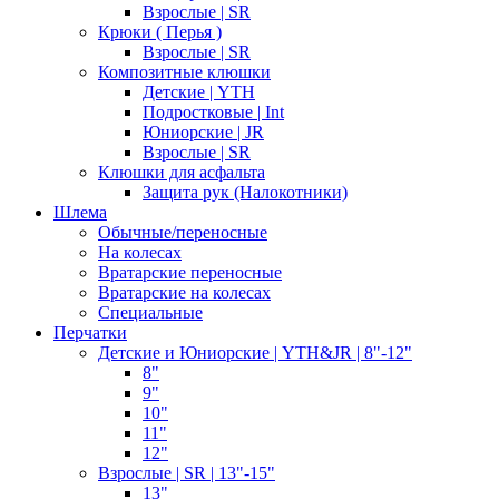
Взрослые | SR
Крюки ( Перья )
Взрослые | SR
Композитные клюшки
Детские | YTH
Подростковые | Int
Юниорские | JR
Взрослые | SR
Клюшки для асфальта
Защита рук (Налокотники)
Шлема
Обычные/переносные
На колесах
Вратарские переносные
Вратарские на колесах
Специальные
Перчатки
Детские и Юниорские | YTH&JR | 8"-12"
8"
9"
10"
11"
12"
Взрослые | SR | 13"-15"
13"