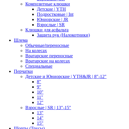
Композитные клюшки
Детские | YTH
Подростковые | Int
Юниорские | JR
Взрослые | SR
Клюшки для асфальта
Защита рук (Налокотники)
Шлема
Обычные/переносные
На колесах
Вратарские переносные
Вратарские на колесах
Специальные
Перчатки
Детские и Юниорские | YTH&JR | 8"-12"
8"
9"
10"
11"
12"
Взрослые | SR | 13"-15"
13"
14"
15"
Шорты (Трусы)