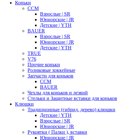
Коньки
CCM
Взрослые | SR
Юниорские | JR
Детские | YTH
BAUER
Взрослые | SR
Юниорские | JR
Детские | YTH
TRUE
V76
Прочие коньки
Роликовые хоккейные
Запчасти для коньков
CCM
BAUER
Чехлы для коньков и лезвий
Стельки и Защитные вставки для коньков
Клюшки
Традиционные (гибрид, дерево) клюшки
Детские | YTH
Взрослые | SR
Юниорские | JR
Рукоятки ( Палки ), вставки
Юниорские | JR