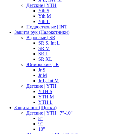
Детские | YTH
Yth S
Yth M
Yth L
Подростковые | INT
Защита рук (Налокотники)
Взрослые | SR
SR S, Int L
SR M
SR L
SR XL
Юниорские | JR
Jr S
Jr M
Jr L, Int M
Детские | YTH
YTH S
YTH M
YTH L
Защита ног (Щитки)
Детские | YTH | 7"-10"
8"
9"
10"