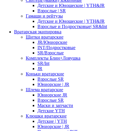
Свитера (майки) хоккейные
Детские и Юношеские | YTH&JR
Взрослые | SR
Гамаши и рейтузы
Детские и Юношеские | YTH&JR
Взрослые и Подростковые| SR&Int
Вратарская экипировка
Щитки вратарские
JR/Юниорские
INT/Подростковые
SR/Взрослые
Комплекты Блин+Ловушка
SR/Int
JR
Коньки вратарские
Взрослые SR
Юниорские | JR
Шлема вратарские
Юниорские JR
Взрослые SR
Маски и запчасти
Детские YTH
Клюшки вратарские
Детские | YTH
Юниорские | JR