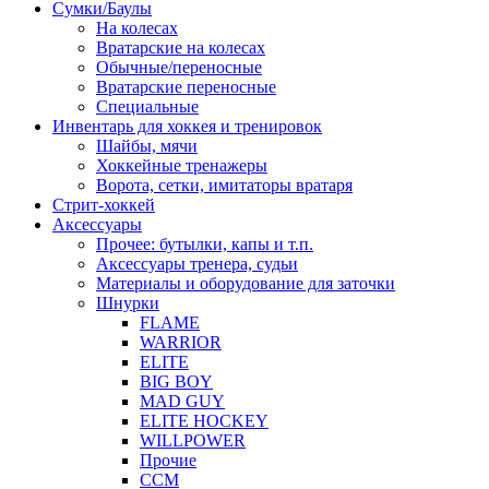
Сумки/Баулы
На колесах
Вратарские на колесах
Обычные/переносные
Вратарские переносные
Специальные
Инвентарь для хоккея и тренировок
Шайбы, мячи
Хоккейные тренажеры
Ворота, сетки, имитаторы вратаря
Стрит-хоккей
Аксессуары
Прочее: бутылки, капы и т.п.
Аксессуары тренера, судьи
Материалы и оборудование для заточки
Шнурки
FLAME
WARRIOR
ELITE
BIG BOY
MAD GUY
ELITE HOCKEY
WILLPOWER
Прочие
CCM