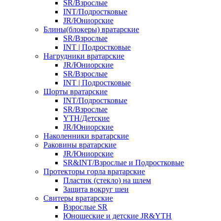
SR/Взрослые
INT/Подростковые
JR/Юниорские
Блины(блокеры) вратарские
SR/Взрослые
INT | Подростковые
Нагрудники вратарские
JR/Юниорские
SR/Взрослые
INT | Подростковые
Шорты вратарские
INT/Подростковые
SR/Взрослые
YTH/Детские
JR/Юниорские
Наколенники вратарские
Раковины вратарские
JR/Юниорские
SR&INT/Взрослые и Подростковые
Протекторы горла вратарские
Пластик (стекло) на шлем
Защита вокруг шеи
Свитеры вратарские
Взрослые SR
Юношеские и детские JR&YTH