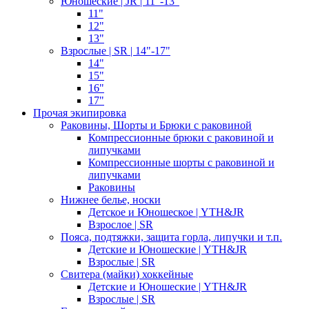
Юношеские | JR | 11"-13"
11"
12"
13"
Взрослые | SR | 14"-17"
14"
15"
16"
17"
Прочая экипировка
Раковины, Шорты и Брюки с раковиной
Компрессионные брюки с раковиной и
липучками
Компрессионные шорты с раковиной и
липучками
Раковины
Нижнее белье, носки
Детское и Юношеское | YTH&JR
Взрослое | SR
Пояса, подтяжки, защита горла, липучки и т.п.
Детские и Юношеские | YTH&JR
Взрослые | SR
Свитера (майки) хоккейные
Детские и Юношеские | YTH&JR
Взрослые | SR