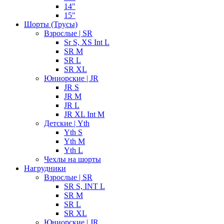
14"
15"
Шорты (Трусы)
Взрослые | SR
Sr S, XS Int L
SR M
SR L
SR XL
Юниорские | JR
JR S
JR M
JR L
JR XL Int M
Детские | Yth
Yth S
Yth M
Yth L
Чехлы на шорты
Нагрудники
Взрослые | SR
SR S, INT L
SR M
SR L
SR XL
Юниорские | JR