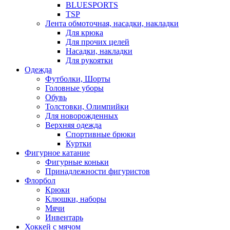
BLUESPORTS
TSP
Лента обмоточная, насадки, накладки
Для крюка
Для прочих целей
Насадки, накладки
Для рукоятки
Одежда
Футболки, Шорты
Головные уборы
Обувь
Толстовки, Олимпийки
Для новорожденных
Верхняя одежда
Спортивные брюки
Куртки
Фигурное катание
Фигурные коньки
Принадлежности фигуристов
Флорбол
Крюки
Клюшки, наборы
Мячи
Инвентарь
Хоккей с мячом