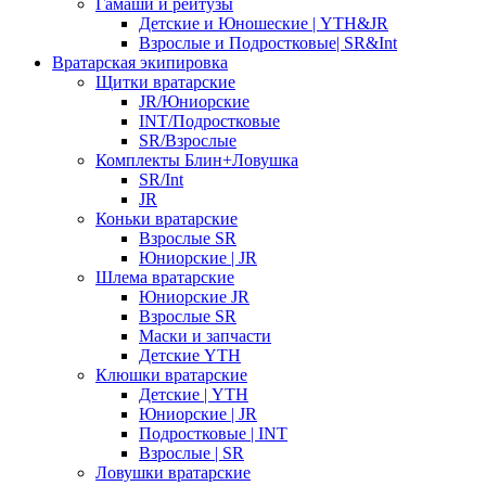
Гамаши и рейтузы
Детские и Юношеские | YTH&JR
Взрослые и Подростковые| SR&Int
Вратарская экипировка
Щитки вратарские
JR/Юниорские
INT/Подростковые
SR/Взрослые
Комплекты Блин+Ловушка
SR/Int
JR
Коньки вратарские
Взрослые SR
Юниорские | JR
Шлема вратарские
Юниорские JR
Взрослые SR
Маски и запчасти
Детские YTH
Клюшки вратарские
Детские | YTH
Юниорские | JR
Подростковые | INT
Взрослые | SR
Ловушки вратарские