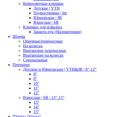
Композитные клюшки
Детские | YTH
Подростковые | Int
Юниорские | JR
Взрослые | SR
Клюшки для асфальта
Защита рук (Налокотники)
Шлема
Обычные/переносные
На колесах
Вратарские переносные
Вратарские на колесах
Специальные
Перчатки
Детские и Юниорские | YTH&JR | 8"-12"
8"
9"
10"
11"
12"
Взрослые | SR | 13"-15"
13"
14"
15"
Шорты (Трусы)