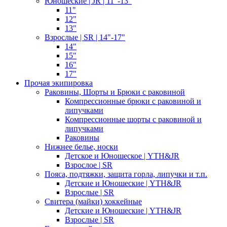
Юношеские | JR | 11"-13"
11"
12"
13"
Взрослые | SR | 14"-17"
14"
15"
16"
17"
Прочая экипировка
Раковины, Шорты и Брюки с раковиной
Компрессионные брюки с раковиной и
липучками
Компрессионные шорты с раковиной и
липучками
Раковины
Нижнее белье, носки
Детское и Юношеское | YTH&JR
Взрослое | SR
Пояса, подтяжки, защита горла, липучки и т.п.
Детские и Юношеские | YTH&JR
Взрослые | SR
Свитера (майки) хоккейные
Детские и Юношеские | YTH&JR
Взрослые | SR