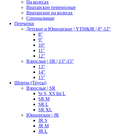
На колесах
Вратарские переносные
Вратарские на колесах
Специальные
Перчатки
Детские и Юниорские | YTH&JR | 8"-12"
8"
9"
10"
11"
12"
Взрослые | SR | 13"-15"
13"
14"
15"
Шорты (Трусы)
Взрослые | SR
Sr S, XS Int L
SR M
SR L
SR XL
Юниорские | JR
JR S
JR M
JR L