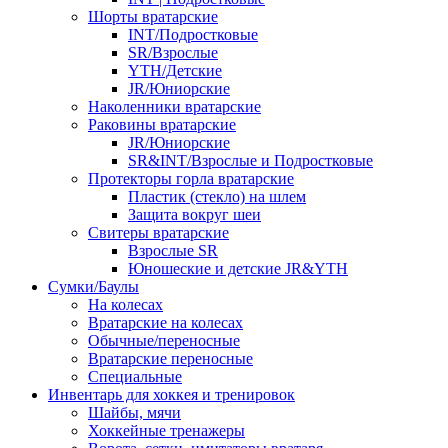
Шорты вратарские
INT/Подростковые
SR/Взрослые
YTH/Детские
JR/Юниорские
Наколенники вратарские
Раковины вратарские
JR/Юниорские
SR&INT/Взрослые и Подростковые
Протекторы горла вратарские
Пластик (стекло) на шлем
Защита вокруг шеи
Свитеры вратарские
Взрослые SR
Юношеские и детские JR&YTH
Сумки/Баулы
На колесах
Вратарские на колесах
Обычные/переносные
Вратарские переносные
Специальные
Инвентарь для хоккея и тренировок
Шайбы, мячи
Хоккейные тренажеры