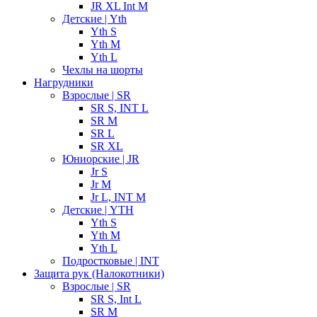
JR XL Int M
Детские | Yth
Yth S
Yth M
Yth L
Чехлы на шорты
Нагрудники
Взрослые | SR
SR S, INT L
SR M
SR L
SR XL
Юниорские | JR
Jr S
Jr M
Jr L, INT M
Детские | YTH
Yth S
Yth M
Yth L
Подростковые | INT
Защита рук (Налокотники)
Взрослые | SR
SR S, Int L
SR M