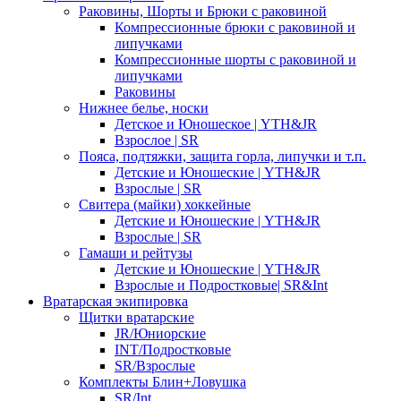
Раковины, Шорты и Брюки с раковиной
Компрессионные брюки с раковиной и
липучками
Компрессионные шорты с раковиной и
липучками
Раковины
Нижнее белье, носки
Детское и Юношеское | YTH&JR
Взрослое | SR
Пояса, подтяжки, защита горла, липучки и т.п.
Детские и Юношеские | YTH&JR
Взрослые | SR
Свитера (майки) хоккейные
Детские и Юношеские | YTH&JR
Взрослые | SR
Гамаши и рейтузы
Детские и Юношеские | YTH&JR
Взрослые и Подростковые| SR&Int
Вратарская экипировка
Щитки вратарские
JR/Юниорские
INT/Подростковые
SR/Взрослые
Комплекты Блин+Ловушка
SR/Int