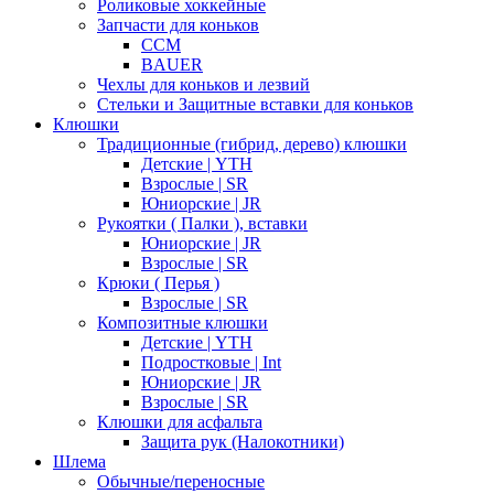
Роликовые хоккейные
Запчасти для коньков
CCM
BAUER
Чехлы для коньков и лезвий
Стельки и Защитные вставки для коньков
Клюшки
Традиционные (гибрид, дерево) клюшки
Детские | YTH
Взрослые | SR
Юниорские | JR
Рукоятки ( Палки ), вставки
Юниорские | JR
Взрослые | SR
Крюки ( Перья )
Взрослые | SR
Композитные клюшки
Детские | YTH
Подростковые | Int
Юниорские | JR
Взрослые | SR
Клюшки для асфальта
Защита рук (Налокотники)
Шлема
Обычные/переносные