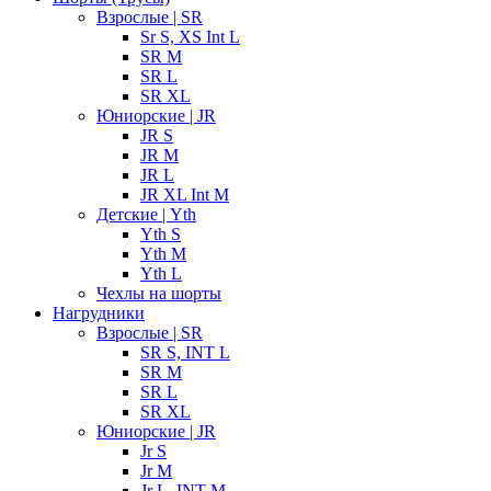
Взрослые | SR
Sr S, XS Int L
SR M
SR L
SR XL
Юниорские | JR
JR S
JR M
JR L
JR XL Int M
Детские | Yth
Yth S
Yth M
Yth L
Чехлы на шорты
Нагрудники
Взрослые | SR
SR S, INT L
SR M
SR L
SR XL
Юниорские | JR
Jr S
Jr M
Jr L, INT M