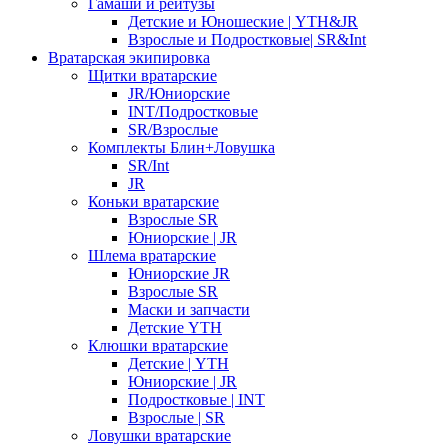
Гамаши и рейтузы
Детские и Юношеские | YTH&JR
Взрослые и Подростковые| SR&Int
Вратарская экипировка
Щитки вратарские
JR/Юниорские
INT/Подростковые
SR/Взрослые
Комплекты Блин+Ловушка
SR/Int
JR
Коньки вратарские
Взрослые SR
Юниорские | JR
Шлема вратарские
Юниорские JR
Взрослые SR
Маски и запчасти
Детские YTH
Клюшки вратарские
Детские | YTH
Юниорские | JR
Подростковые | INT
Взрослые | SR
Ловушки вратарские