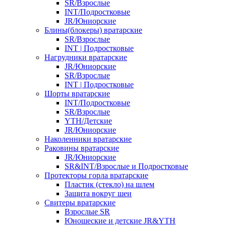
SR/Взрослые
INT/Подростковые
JR/Юниорские
Блины(блокеры) вратарские
SR/Взрослые
INT | Подростковые
Нагрудники вратарские
JR/Юниорские
SR/Взрослые
INT | Подростковые
Шорты вратарские
INT/Подростковые
SR/Взрослые
YTH/Детские
JR/Юниорские
Наколенники вратарские
Раковины вратарские
JR/Юниорские
SR&INT/Взрослые и Подростковые
Протекторы горла вратарские
Пластик (стекло) на шлем
Защита вокруг шеи
Свитеры вратарские
Взрослые SR
Юношеские и детские JR&YTH