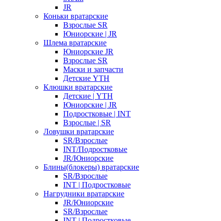
JR
Коньки вратарские
Взрослые SR
Юниорские | JR
Шлема вратарские
Юниорские JR
Взрослые SR
Маски и запчасти
Детские YTH
Клюшки вратарские
Детские | YTH
Юниорские | JR
Подростковые | INT
Взрослые | SR
Ловушки вратарские
SR/Взрослые
INT/Подростковые
JR/Юниорские
Блины(блокеры) вратарские
SR/Взрослые
INT | Подростковые
Нагрудники вратарские
JR/Юниорские
SR/Взрослые
INT | Подростковые