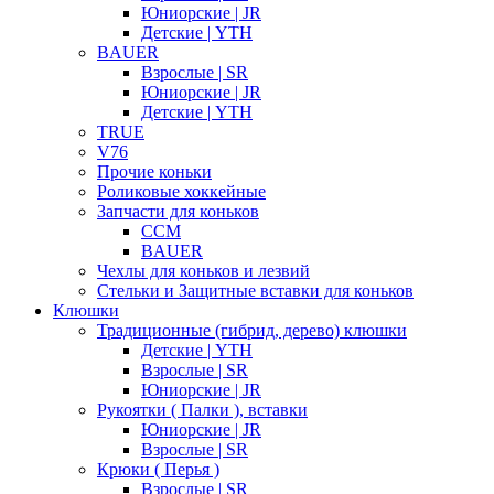
Юниорские | JR
Детские | YTH
BAUER
Взрослые | SR
Юниорские | JR
Детские | YTH
TRUE
V76
Прочие коньки
Роликовые хоккейные
Запчасти для коньков
CCM
BAUER
Чехлы для коньков и лезвий
Стельки и Защитные вставки для коньков
Клюшки
Традиционные (гибрид, дерево) клюшки
Детские | YTH
Взрослые | SR
Юниорские | JR
Рукоятки ( Палки ), вставки
Юниорские | JR
Взрослые | SR
Крюки ( Перья )
Взрослые | SR