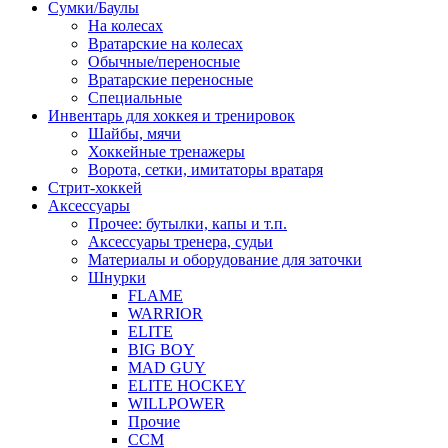
Сумки/Баулы
На колесах
Вратарские на колесах
Обычные/переносные
Вратарские переносные
Специальные
Инвентарь для хоккея и тренировок
Шайбы, мячи
Хоккейные тренажеры
Ворота, сетки, имитаторы вратаря
Стрит-хоккей
Аксессуары
Прочее: бутылки, капы и т.п.
Аксессуары тренера, судьи
Материалы и оборудование для заточки
Шнурки
FLAME
WARRIOR
ELITE
BIG BOY
MAD GUY
ELITE HOCKEY
WILLPOWER
Прочие
CCM