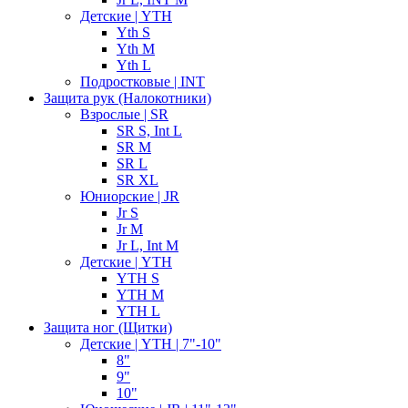
Детские | YTH
Yth S
Yth M
Yth L
Подростковые | INT
Защита рук (Налокотники)
Взрослые | SR
SR S, Int L
SR M
SR L
SR XL
Юниорские | JR
Jr S
Jr M
Jr L, Int M
Детские | YTH
YTH S
YTH M
YTH L
Защита ног (Щитки)
Детские | YTH | 7"-10"
8"
9"
10"