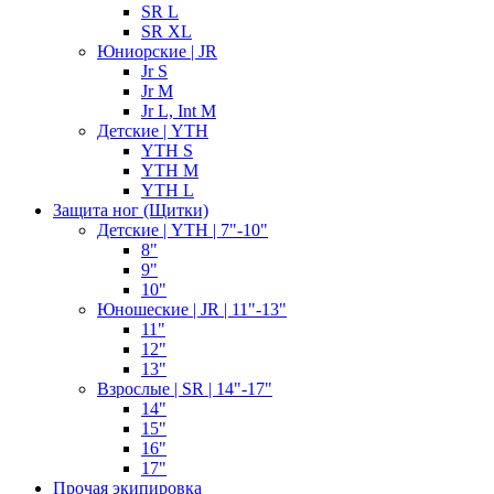
SR L
SR XL
Юниорские | JR
Jr S
Jr M
Jr L, Int M
Детские | YTH
YTH S
YTH M
YTH L
Защита ног (Щитки)
Детские | YTH | 7"-10"
8"
9"
10"
Юношеские | JR | 11"-13"
11"
12"
13"
Взрослые | SR | 14"-17"
14"
15"
16"
17"
Прочая экипировка