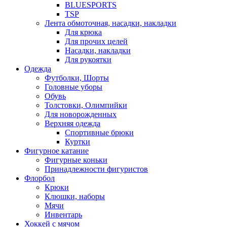
BLUESPORTS
TSP
Лента обмоточная, насадки, накладки
Для крюка
Для прочих целей
Насадки, накладки
Для рукоятки
Одежда
Футболки, Шорты
Головные уборы
Обувь
Толстовки, Олимпийки
Для новорожденных
Верхняя одежда
Спортивные брюки
Куртки
Фигурное катание
Фигурные коньки
Принадлежности фигуристов
Флорбол
Крюки
Клюшки, наборы
Мячи
Инвентарь
Хоккей с мячом