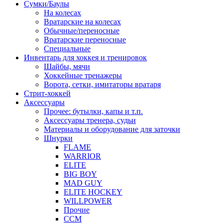
Сумки/Баулы
На колесах
Вратарские на колесах
Обычные/переносные
Вратарские переносные
Специальные
Инвентарь для хоккея и тренировок
Шайбы, мячи
Хоккейные тренажеры
Ворота, сетки, имитаторы вратаря
Стрит-хоккей
Аксессуары
Прочее: бутылки, капы и т.п.
Аксессуары тренера, судьи
Материалы и оборудование для заточки
Шнурки
FLAME
WARRIOR
ELITE
BIG BOY
MAD GUY
ELITE HOCKEY
WILLPOWER
Прочие
CCM