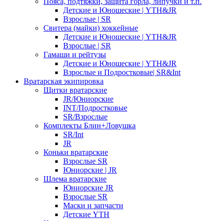
Пояса, подтяжки, защита горла, липучки и т.п.
Детские и Юношеские | YTH&JR
Взрослые | SR
Свитера (майки) хоккейные
Детские и Юношеские | YTH&JR
Взрослые | SR
Гамаши и рейтузы
Детские и Юношеские | YTH&JR
Взрослые и Подростковые| SR&Int
Вратарская экипировка
Щитки вратарские
JR/Юниорские
INT/Подростковые
SR/Взрослые
Комплекты Блин+Ловушка
SR/Int
JR
Коньки вратарские
Взрослые SR
Юниорские | JR
Шлема вратарские
Юниорские JR
Взрослые SR
Маски и запчасти
Детские YTH