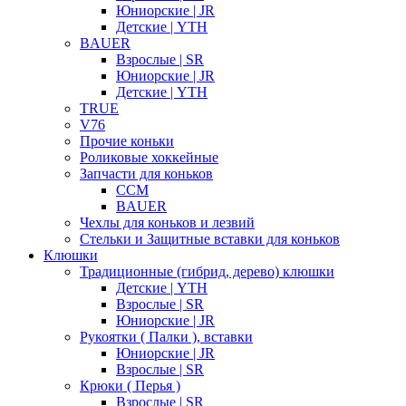
Юниорские | JR
Детские | YTH
BAUER
Взрослые | SR
Юниорские | JR
Детские | YTH
TRUE
V76
Прочие коньки
Роликовые хоккейные
Запчасти для коньков
CCM
BAUER
Чехлы для коньков и лезвий
Стельки и Защитные вставки для коньков
Клюшки
Традиционные (гибрид, дерево) клюшки
Детские | YTH
Взрослые | SR
Юниорские | JR
Рукоятки ( Палки ), вставки
Юниорские | JR
Взрослые | SR
Крюки ( Перья )
Взрослые | SR