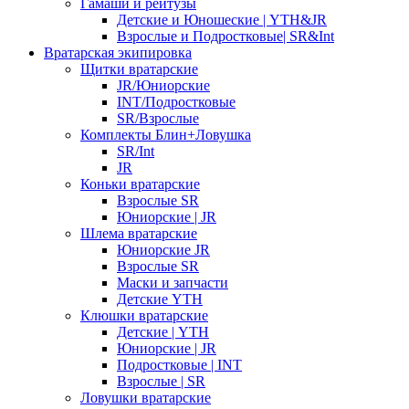
Гамаши и рейтузы
Детские и Юношеские | YTH&JR
Взрослые и Подростковые| SR&Int
Вратарская экипировка
Щитки вратарские
JR/Юниорские
INT/Подростковые
SR/Взрослые
Комплекты Блин+Ловушка
SR/Int
JR
Коньки вратарские
Взрослые SR
Юниорские | JR
Шлема вратарские
Юниорские JR
Взрослые SR
Маски и запчасти
Детские YTH
Клюшки вратарские
Детские | YTH
Юниорские | JR
Подростковые | INT
Взрослые | SR
Ловушки вратарские