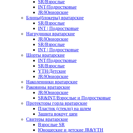
SR/Взрослые
INT/Подростковые
JR/Юниорские
Блины(блокеры) вратарские
SR/Взрослые
INT | Подростковые
Нагрудники вратарские
JR/Юниорские
SR/Взрослые
INT | Подростковые
Шорты вратарские
INT/Подростковые
SR/Взрослые
YTH/Детские
JR/Юниорские
Наколенники вратарские
Раковины вратарские
JR/Юниорские
SR&INT/Взрослые и Подростковые
Протекторы горла вратарские
Пластик (стекло) на шлем
Защита вокруг шеи
Свитеры вратарские
Взрослые SR
Юношеские и детские JR&YTH