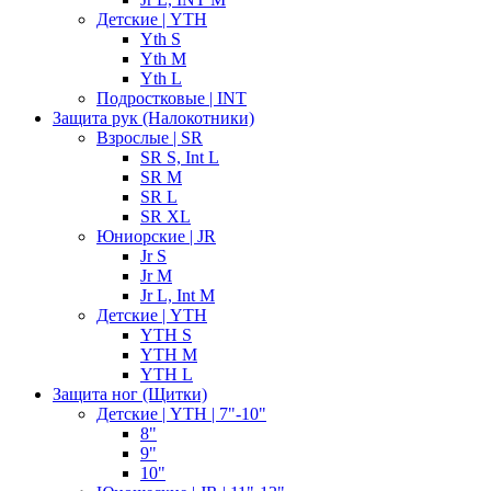
Детские | YTH
Yth S
Yth M
Yth L
Подростковые | INT
Защита рук (Налокотники)
Взрослые | SR
SR S, Int L
SR M
SR L
SR XL
Юниорские | JR
Jr S
Jr M
Jr L, Int M
Детские | YTH
YTH S
YTH M
YTH L
Защита ног (Щитки)
Детские | YTH | 7"-10"
8"
9"
10"