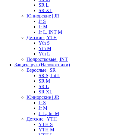
SR L
SR XL
Юниорские | JR
Jr S
Jr M
Jr L, INT M
Детские | YTH
Yth S
Yth M
Yth L
Подростковые | INT
Защита рук (Налокотники)
Взрослые | SR
SR S, Int L
SR M
SR L
SR XL
Юниорские | JR
Jr S
Jr M
Jr L, Int M
Детские | YTH
YTH S
YTH M