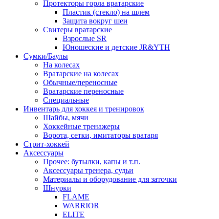
Протекторы горла вратарские
Пластик (стекло) на шлем
Защита вокруг шеи
Свитеры вратарские
Взрослые SR
Юношеские и детские JR&YTH
Сумки/Баулы
На колесах
Вратарские на колесах
Обычные/переносные
Вратарские переносные
Специальные
Инвентарь для хоккея и тренировок
Шайбы, мячи
Хоккейные тренажеры
Ворота, сетки, имитаторы вратаря
Стрит-хоккей
Аксессуары
Прочее: бутылки, капы и т.п.
Аксессуары тренера, судьи
Материалы и оборудование для заточки
Шнурки
FLAME
WARRIOR
ELITE