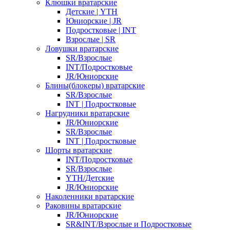
Клюшки вратарские
Детские | YTH
Юниорские | JR
Подростковые | INT
Взрослые | SR
Ловушки вратарские
SR/Взрослые
INT/Подростковые
JR/Юниорские
Блины(блокеры) вратарские
SR/Взрослые
INT | Подростковые
Нагрудники вратарские
JR/Юниорские
SR/Взрослые
INT | Подростковые
Шорты вратарские
INT/Подростковые
SR/Взрослые
YTH/Детские
JR/Юниорские
Наколенники вратарские
Раковины вратарские
JR/Юниорские
SR&INT/Взрослые и Подростковые