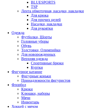
BLUESPORTS
TSP
Лента обмоточная, насадки, накладки
Для крюка
Для прочих целей
Насадки, накладки
Для рукоятки
Одежда
Футболки, Шорты
Головные уборы
Обувь
Толстовки, Олимпийки
Для новорожденных
Верхняя одежда
Спортивные брюки
Куртки
Фигурное катание
Фигурные коньки
Принадлежности фигуристов
Флорбол
Крюки
Клюшки, наборы
Мячи
Инвентарь
Хоккей с мячом