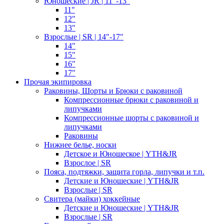
Юношеские | JR | 11"-13"
11"
12"
13"
Взрослые | SR | 14"-17"
14"
15"
16"
17"
Прочая экипировка
Раковины, Шорты и Брюки с раковиной
Компрессионные брюки с раковиной и
липучками
Компрессионные шорты с раковиной и
липучками
Раковины
Нижнее белье, носки
Детское и Юношеское | YTH&JR
Взрослое | SR
Пояса, подтяжки, защита горла, липучки и т.п.
Детские и Юношеские | YTH&JR
Взрослые | SR
Свитера (майки) хоккейные
Детские и Юношеские | YTH&JR
Взрослые | SR