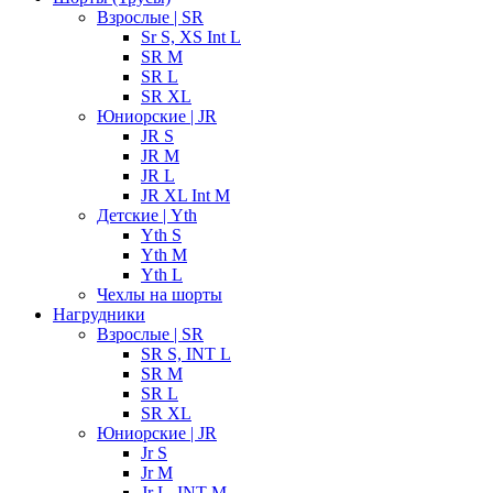
Взрослые | SR
Sr S, XS Int L
SR M
SR L
SR XL
Юниорские | JR
JR S
JR M
JR L
JR XL Int M
Детские | Yth
Yth S
Yth M
Yth L
Чехлы на шорты
Нагрудники
Взрослые | SR
SR S, INT L
SR M
SR L
SR XL
Юниорские | JR
Jr S
Jr M
Jr L, INT M