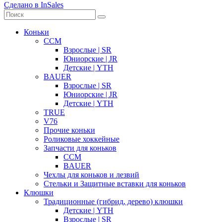
Сделано в InSales
Коньки
CCM
Взрослые | SR
Юниорские | JR
Детские | YTH
BAUER
Взрослые | SR
Юниорские | JR
Детские | YTH
TRUE
V76
Прочие коньки
Роликовые хоккейные
Запчасти для коньков
CCM
BAUER
Чехлы для коньков и лезвий
Стельки и Защитные вставки для коньков
Клюшки
Традиционные (гибрид, дерево) клюшки
Детские | YTH
Взрослые | SR