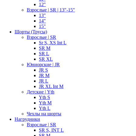
12"
Взрослые | SR | 13"-15"
13"
14"
15"
Шорты (Трусы)
Взрослые | SR
Sr S, XS Int L
SR M
SR L
SR XL
Юниорские | JR
JR S
JR M
JR L
JR XL Int M
Детские | Yth
Yth S
Yth M
Yth L
Чехлы на шорты
Нагрудники
Взрослые | SR
SR S, INT L
SR M