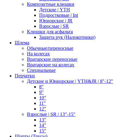
Композитные клюшки
Детские | YTH
Подростковые | Int
Юниорские | JR
Взрослые | SR
Клюшки для асфальта
Защита рук (Налокотники)
Шлема
Обычные/переносные
На колесах
Вратарские переносные
Вратарские на колесах
Специальные
Перчатки
Детские и Юниорские | YTH&JR | 8"-12"
8"
9"
10"
11"
12"
Взрослые | SR | 13"-15"
13"
14"
15"
Шорты (Трусы)