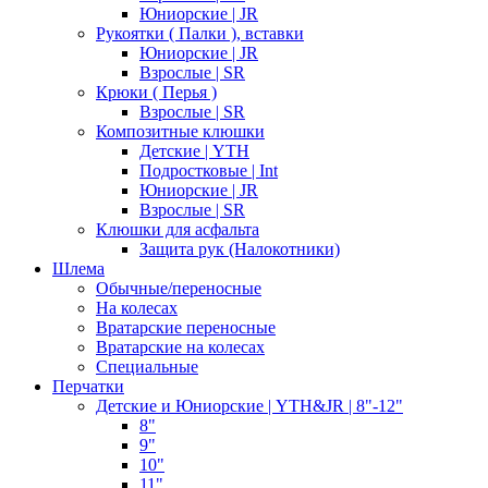
Юниорские | JR
Рукоятки ( Палки ), вставки
Юниорские | JR
Взрослые | SR
Крюки ( Перья )
Взрослые | SR
Композитные клюшки
Детские | YTH
Подростковые | Int
Юниорские | JR
Взрослые | SR
Клюшки для асфальта
Защита рук (Налокотники)
Шлема
Обычные/переносные
На колесах
Вратарские переносные
Вратарские на колесах
Специальные
Перчатки
Детские и Юниорские | YTH&JR | 8"-12"
8"
9"
10"
11"