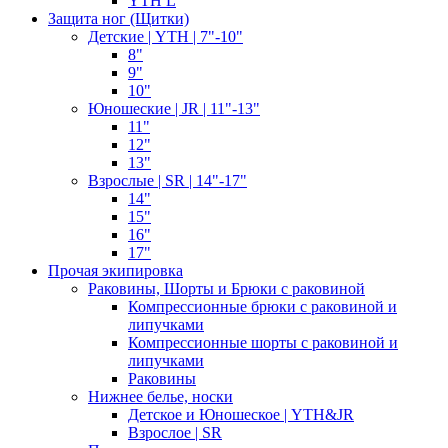
YTH L
Защита ног (Щитки)
Детские | YTH | 7"-10"
8"
9"
10"
Юношеские | JR | 11"-13"
11"
12"
13"
Взрослые | SR | 14"-17"
14"
15"
16"
17"
Прочая экипировка
Раковины, Шорты и Брюки с раковиной
Компрессионные брюки с раковиной и
липучками
Компрессионные шорты с раковиной и
липучками
Раковины
Нижнее белье, носки
Детское и Юношеское | YTH&JR
Взрослое | SR