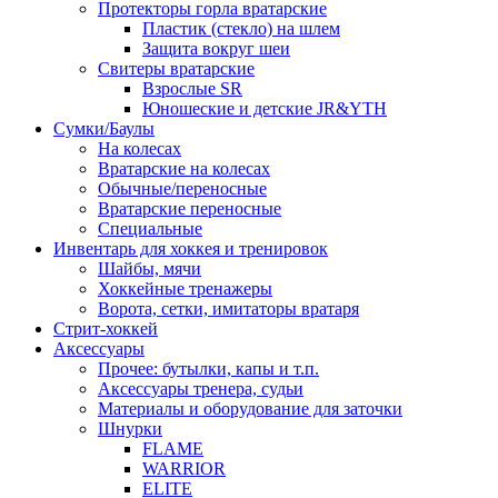
Протекторы горла вратарские
Пластик (стекло) на шлем
Защита вокруг шеи
Свитеры вратарские
Взрослые SR
Юношеские и детские JR&YTH
Сумки/Баулы
На колесах
Вратарские на колесах
Обычные/переносные
Вратарские переносные
Специальные
Инвентарь для хоккея и тренировок
Шайбы, мячи
Хоккейные тренажеры
Ворота, сетки, имитаторы вратаря
Стрит-хоккей
Аксессуары
Прочее: бутылки, капы и т.п.
Аксессуары тренера, судьи
Материалы и оборудование для заточки
Шнурки
FLAME
WARRIOR
ELITE