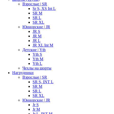
Взрослые | SR
Sr S, XS Int L
SR M
SR L
SR XL
Юниорские | JR
JR S
JR M
JR L
JR XL Int M
Детские | Yth
Yth S
Yth M
Yth L
Чехлы на шорты
Нагрудники
Взрослые | SR
SR S, INT L
SR M
SR L
SR XL
Юниорские | JR
Jr S
Jr M
Jr L, INT M