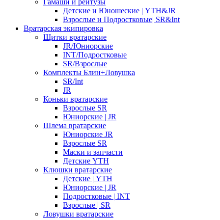
Гамаши и рейтузы
Детские и Юношеские | YTH&JR
Взрослые и Подростковые| SR&Int
Вратарская экипировка
Щитки вратарские
JR/Юниорские
INT/Подростковые
SR/Взрослые
Комплекты Блин+Ловушка
SR/Int
JR
Коньки вратарские
Взрослые SR
Юниорские | JR
Шлема вратарские
Юниорские JR
Взрослые SR
Маски и запчасти
Детские YTH
Клюшки вратарские
Детские | YTH
Юниорские | JR
Подростковые | INT
Взрослые | SR
Ловушки вратарские