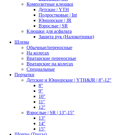
Композитные клюшки
Детские | YTH
Подростковые | Int
Юниорские | JR
Взрослые | SR
Клюшки для асфальта
Защита рук (Налокотники)
Шлема
Обычные/переносные
На колесах
Вратарские переносные
Вратарские на колесах
Специальные
Перчатки
Детские и Юниорские | YTH&JR | 8"-12"
8"
9"
10"
11"
12"
Взрослые | SR | 13"-15"
13"
14"
15"
Шорты (Трусы)