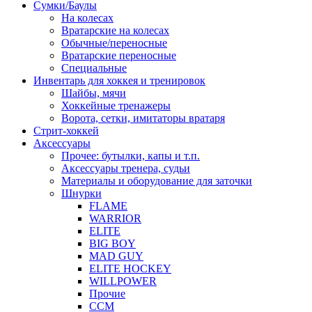
Сумки/Баулы
На колесах
Вратарские на колесах
Обычные/переносные
Вратарские переносные
Специальные
Инвентарь для хоккея и тренировок
Шайбы, мячи
Хоккейные тренажеры
Ворота, сетки, имитаторы вратаря
Стрит-хоккей
Аксессуары
Прочее: бутылки, капы и т.п.
Аксессуары тренера, судьи
Материалы и оборудование для заточки
Шнурки
FLAME
WARRIOR
ELITE
BIG BOY
MAD GUY
ELITE HOCKEY
WILLPOWER
Прочие
CCM