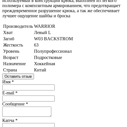
используемый в конструкции крюка, выполнен из легкого
полимера с композитным армированием, что предотвращает
преждевременное разрушение крюка, а так же обеспечивает
лучшее ощущение шайбы и броска
Производитель
WARRIOR
Хват
Левый L
Загиб
W03 BACKSTROM
Жесткость
63
Уровень
Полупрофессионал
Возраст
Подростковые
Назначение
Хоккейная
Страна
Китай
Оставить отзыв
Имя
*
E-mail
*
Сообщение
*
Капча
*