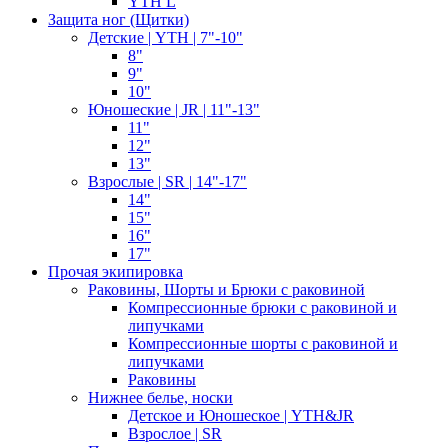
YTH L
Защита ног (Щитки)
Детские | YTH | 7"-10"
8"
9"
10"
Юношеские | JR | 11"-13"
11"
12"
13"
Взрослые | SR | 14"-17"
14"
15"
16"
17"
Прочая экипировка
Раковины, Шорты и Брюки с раковиной
Компрессионные брюки с раковиной и
липучками
Компрессионные шорты с раковиной и
липучками
Раковины
Нижнее белье, носки
Детское и Юношеское | YTH&JR
Взрослое | SR