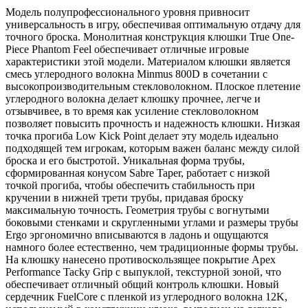
Модель полупрофессионального уровня привносит
универсальность в игру, обеспечивая оптимальную отдачу для
точного броска. Монолитная конструкция клюшки True One-
Piece Phantom Feel обеспечивает отличные игровые
характеристики этой модели. Материалом клюшки является
смесь углеродного волокна Minmus 800D в сочетании с
высокопроизводительным стекловолокном. Плоское плетение
углеродного волокна делает клюшку прочнее, легче и
отзывчивее, в то время как усиление стекловолокном
позволяет повысить прочность и надежность клюшки. Низкая
точка прогиба Low Kick Point делает эту модель идеально
подходящей тем игрокам, которым важен баланс между силой
броска и его быстротой. Уникальная форма трубы,
сформированная конусом Sabre Taper, работает с низкой
точкой прогиба, чтобы обеспечить стабильность при
кручении в нижней трети трубы, придавая броску
максимальную точность. Геометрия трубы с вогнутыми
боковыми стенками и скругленными углами и размеры трубы
Ergo эргономично вписываются в ладонь и ощущаются
намного более естественно, чем традиционные формы трубы.
На клюшку нанесено противоскользящее покрытие Apex
Performance Tacky Grip с выпуклой, текстурной зоной, что
обеспечивает отличный общий контроль клюшки. Новый
сердечник FuelCore с пленкой из углеродного волокна 12K,