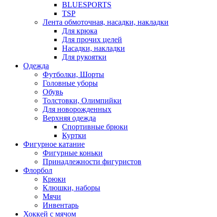
BLUESPORTS
TSP
Лента обмоточная, насадки, накладки
Для крюка
Для прочих целей
Насадки, накладки
Для рукоятки
Одежда
Футболки, Шорты
Головные уборы
Обувь
Толстовки, Олимпийки
Для новорожденных
Верхняя одежда
Спортивные брюки
Куртки
Фигурное катание
Фигурные коньки
Принадлежности фигуристов
Флорбол
Крюки
Клюшки, наборы
Мячи
Инвентарь
Хоккей с мячом