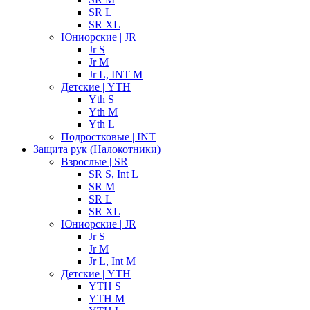
SR L
SR XL
Юниорские | JR
Jr S
Jr M
Jr L, INT M
Детские | YTH
Yth S
Yth M
Yth L
Подростковые | INT
Защита рук (Налокотники)
Взрослые | SR
SR S, Int L
SR M
SR L
SR XL
Юниорские | JR
Jr S
Jr M
Jr L, Int M
Детские | YTH
YTH S
YTH M