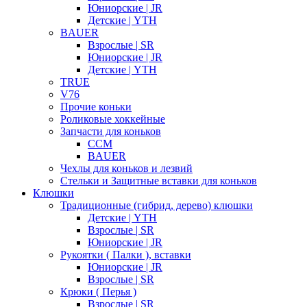
Юниорские | JR
Детские | YTH
BAUER
Взрослые | SR
Юниорские | JR
Детские | YTH
TRUE
V76
Прочие коньки
Роликовые хоккейные
Запчасти для коньков
CCM
BAUER
Чехлы для коньков и лезвий
Стельки и Защитные вставки для коньков
Клюшки
Традиционные (гибрид, дерево) клюшки
Детские | YTH
Взрослые | SR
Юниорские | JR
Рукоятки ( Палки ), вставки
Юниорские | JR
Взрослые | SR
Крюки ( Перья )
Взрослые | SR