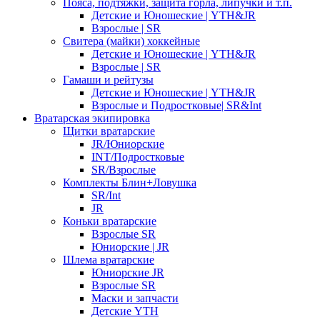
Пояса, подтяжки, защита горла, липучки и т.п.
Детские и Юношеские | YTH&JR
Взрослые | SR
Свитера (майки) хоккейные
Детские и Юношеские | YTH&JR
Взрослые | SR
Гамаши и рейтузы
Детские и Юношеские | YTH&JR
Взрослые и Подростковые| SR&Int
Вратарская экипировка
Щитки вратарские
JR/Юниорские
INT/Подростковые
SR/Взрослые
Комплекты Блин+Ловушка
SR/Int
JR
Коньки вратарские
Взрослые SR
Юниорские | JR
Шлема вратарские
Юниорские JR
Взрослые SR
Маски и запчасти
Детские YTH