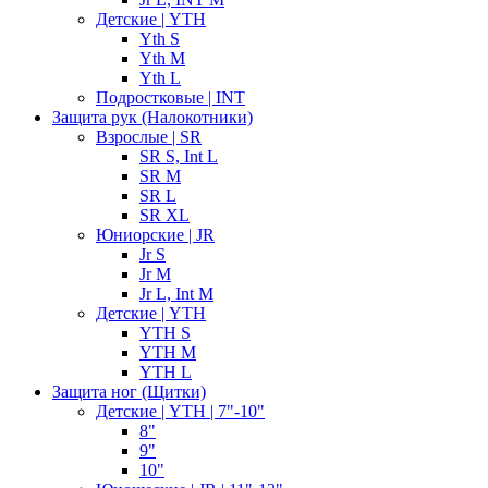
Детские | YTH
Yth S
Yth M
Yth L
Подростковые | INT
Защита рук (Налокотники)
Взрослые | SR
SR S, Int L
SR M
SR L
SR XL
Юниорские | JR
Jr S
Jr M
Jr L, Int M
Детские | YTH
YTH S
YTH M
YTH L
Защита ног (Щитки)
Детские | YTH | 7"-10"
8"
9"
10"