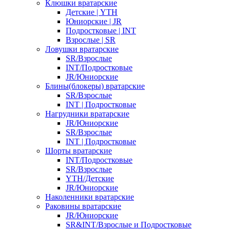
Клюшки вратарские
Детские | YTH
Юниорские | JR
Подростковые | INT
Взрослые | SR
Ловушки вратарские
SR/Взрослые
INT/Подростковые
JR/Юниорские
Блины(блокеры) вратарские
SR/Взрослые
INT | Подростковые
Нагрудники вратарские
JR/Юниорские
SR/Взрослые
INT | Подростковые
Шорты вратарские
INT/Подростковые
SR/Взрослые
YTH/Детские
JR/Юниорские
Наколенники вратарские
Раковины вратарские
JR/Юниорские
SR&INT/Взрослые и Подростковые