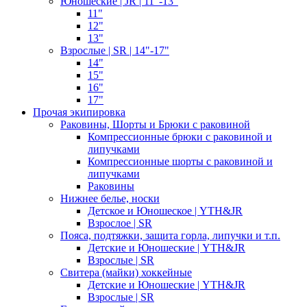
Юношеские | JR | 11"-13"
11"
12"
13"
Взрослые | SR | 14"-17"
14"
15"
16"
17"
Прочая экипировка
Раковины, Шорты и Брюки с раковиной
Компрессионные брюки с раковиной и
липучками
Компрессионные шорты с раковиной и
липучками
Раковины
Нижнее белье, носки
Детское и Юношеское | YTH&JR
Взрослое | SR
Пояса, подтяжки, защита горла, липучки и т.п.
Детские и Юношеские | YTH&JR
Взрослые | SR
Свитера (майки) хоккейные
Детские и Юношеские | YTH&JR
Взрослые | SR