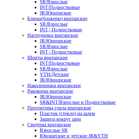
SR/Взрослые
INT/Подростковые
JR/Юниорские
Блины(блокеры) вратарские
SR/Взрослые
INT | Подростковые
Нагрудники вратарские
JR/Юниорские
SR/Взрослые
INT | Подростковые
Шорты вратарские
INT/Подростковые
SR/Взрослые
YTH/Детские
JR/Юниорские
Наколенники вратарские
Раковины вратарские
JR/Юниорские
SR&INT/Взрослые и Подростковые
Протекторы горла вратарские
Пластик (стекло) на шлем
Защита вокруг шеи
Свитеры вратарские
Взрослые SR
Юношеские и детские JR&YTH