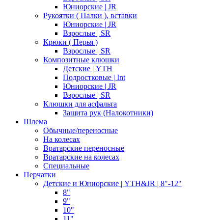
Юниорские | JR
Рукоятки ( Палки ), вставки
Юниорские | JR
Взрослые | SR
Крюки ( Перья )
Взрослые | SR
Композитные клюшки
Детские | YTH
Подростковые | Int
Юниорские | JR
Взрослые | SR
Клюшки для асфальта
Защита рук (Налокотники)
Шлема
Обычные/переносные
На колесах
Вратарские переносные
Вратарские на колесах
Специальные
Перчатки
Детские и Юниорские | YTH&JR | 8"-12"
8"
9"
10"
11"