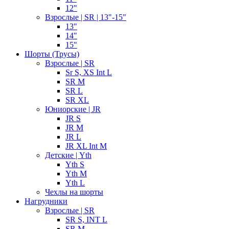
12"
Взрослые | SR | 13"-15"
13"
14"
15"
Шорты (Трусы)
Взрослые | SR
Sr S, XS Int L
SR M
SR L
SR XL
Юниорские | JR
JR S
JR M
JR L
JR XL Int M
Детские | Yth
Yth S
Yth M
Yth L
Чехлы на шорты
Нагрудники
Взрослые | SR
SR S, INT L
SR M