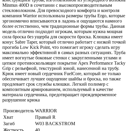
Minmus 400D в сочетании с высокопроизводительным
стекловолокном. Для превосходного комфорта и контроля
компания Warrior использовала размеры трубы Ergo, которые
эргономично вписываются в ладонь и ощущаются намного
более естественно, чем традиционные формы трубы. Данная
модель отлично подходит игрокам, которым нужна мощная
сила броска без ущерба для скорости броска. Клюшка имеет
конус Sabre Taper, который отлично работает с низкой точкой
прогиба Low Kick Point, что помогает игроку сделать игру
максимально эффективной в самых разных ситуациях. Труба
имеет вогнутые боковые стенки с закругленными углами и
цепкое противоскользящее покрытие Apex Performance Tacky
Grip с рельефной, текстурной зоной, нанесенной на трубу.
Крюк имеет новый сердечник FuelCore, который не только
обеспечивает лучшее ощущение шайбы и броска, но также
продлевает срок службы клюшки. Легкий полимер с
композитным армированием, используемый в качестве
материала сердечника, предотвращает преждевременное
разрушение крюка
Производитель
WARRIOR
Хват
Правый R
Загиб
W03 BACKSTROM
Жесткость
40