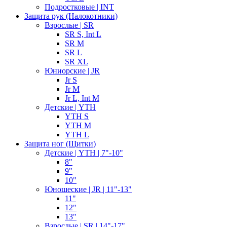
Подростковые | INT
Защита рук (Налокотники)
Взрослые | SR
SR S, Int L
SR M
SR L
SR XL
Юниорские | JR
Jr S
Jr M
Jr L, Int M
Детские | YTH
YTH S
YTH M
YTH L
Защита ног (Щитки)
Детские | YTH | 7"-10"
8"
9"
10"
Юношеские | JR | 11"-13"
11"
12"
13"
Взрослые | SR | 14"-17"