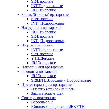
SR/Взрослые
INT/Подростковые
JR/Юниорские
Блины(блокеры) вратарские
SR/Взрослые
INT | Подростковые
Нагрудники вратарские
JR/Юниорские
SR/Взрослые
INT | Подростковые
Шорты вратарские
INT/Подростковые
SR/Взрослые
YTH/Детские
JR/Юниорские
Наколенники вратарские
Раковины вратарские
JR/Юниорские
SR&INT/Взрослые и Подростковые
Протекторы горла вратарские
Пластик (стекло) на шлем
Защита вокруг шеи
Свитеры вратарские
Взрослые SR
Юношеские и детские JR&YTH