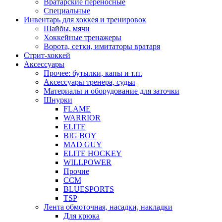
Вратарские переносные
Специальные
Инвентарь для хоккея и тренировок
Шайбы, мячи
Хоккейные тренажеры
Ворота, сетки, имитаторы вратаря
Стрит-хоккей
Аксессуары
Прочее: бутылки, капы и т.п.
Аксессуары тренера, судьи
Материалы и оборудование для заточки
Шнурки
FLAME
WARRIOR
ELITE
BIG BOY
MAD GUY
ELITE HOCKEY
WILLPOWER
Прочие
CCM
BLUESPORTS
TSP
Лента обмоточная, насадки, накладки
Для крюка