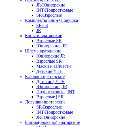
JR/Юниорские
INT/Подростковые
SR/Взрослые
Комплекты Блин+Ловушка
SR/Int
JR
Коньки вратарские
Взрослые SR
Юниорские | JR
Шлема вратарские
Юниорские JR
Взрослые SR
Маски и запчасти
Детские YTH
Клюшки вратарские
Детские | YTH
Юниорские | JR
Подростковые | INT
Взрослые | SR
Ловушки вратарские
SR/Взрослые
INT/Подростковые
JR/Юниорские
Блины(блокеры) вратарские