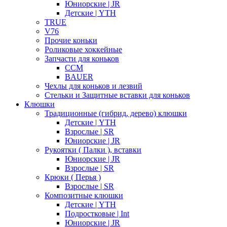
Юниорские | JR
Детские | YTH
TRUE
V76
Прочие коньки
Роликовые хоккейные
Запчасти для коньков
CCM
BAUER
Чехлы для коньков и лезвий
Стельки и Защитные вставки для коньков
Клюшки
Традиционные (гибрид, дерево) клюшки
Детские | YTH
Взрослые | SR
Юниорские | JR
Рукоятки ( Палки ), вставки
Юниорские | JR
Взрослые | SR
Крюки ( Перья )
Взрослые | SR
Композитные клюшки
Детские | YTH
Подростковые | Int
Юниорские | JR