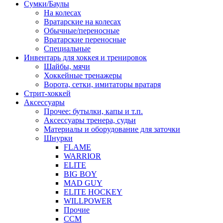
Сумки/Баулы
На колесах
Вратарские на колесах
Обычные/переносные
Вратарские переносные
Специальные
Инвентарь для хоккея и тренировок
Шайбы, мячи
Хоккейные тренажеры
Ворота, сетки, имитаторы вратаря
Стрит-хоккей
Аксессуары
Прочее: бутылки, капы и т.п.
Аксессуары тренера, судьи
Материалы и оборудование для заточки
Шнурки
FLAME
WARRIOR
ELITE
BIG BOY
MAD GUY
ELITE HOCKEY
WILLPOWER
Прочие
CCM