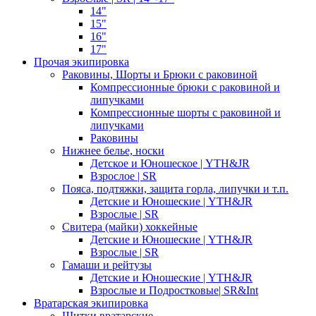
14"
15"
16"
17"
Прочая экипировка
Раковины, Шорты и Брюки с раковиной
Компрессионные брюки с раковиной и
липучками
Компрессионные шорты с раковиной и
липучками
Раковины
Нижнее белье, носки
Детское и Юношеское | YTH&JR
Взрослое | SR
Пояса, подтяжки, защита горла, липучки и т.п.
Детские и Юношеские | YTH&JR
Взрослые | SR
Свитера (майки) хоккейные
Детские и Юношеские | YTH&JR
Взрослые | SR
Гамаши и рейтузы
Детские и Юношеские | YTH&JR
Взрослые и Подростковые| SR&Int
Вратарская экипировка
Щитки вратарские