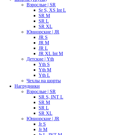
Взрослые | SR
Sr S, XS Int L
SR M
SR L
SR XL
Юниорские | JR
JR S
JR M
JR L
JR XL Int M
Детские | Yth
Yth S
Yth M
Yth L
Чехлы на шорты
Нагрудники
Взрослые | SR
SR S, INT L
SR M
SR L
SR XL
Юниорские | JR
Jr S
Jr M
Jr L, INT M