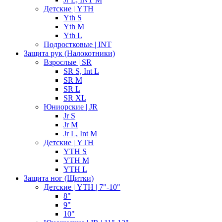
Детские | YTH
Yth S
Yth M
Yth L
Подростковые | INT
Защита рук (Налокотники)
Взрослые | SR
SR S, Int L
SR M
SR L
SR XL
Юниорские | JR
Jr S
Jr M
Jr L, Int M
Детские | YTH
YTH S
YTH M
YTH L
Защита ног (Щитки)
Детские | YTH | 7"-10"
8"
9"
10"