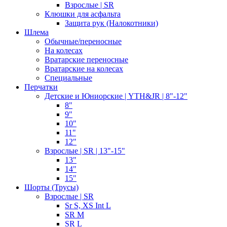
Взрослые | SR
Клюшки для асфальта
Защита рук (Налокотники)
Шлема
Обычные/переносные
На колесах
Вратарские переносные
Вратарские на колесах
Специальные
Перчатки
Детские и Юниорские | YTH&JR | 8"-12"
8"
9"
10"
11"
12"
Взрослые | SR | 13"-15"
13"
14"
15"
Шорты (Трусы)
Взрослые | SR
Sr S, XS Int L
SR M
SR L