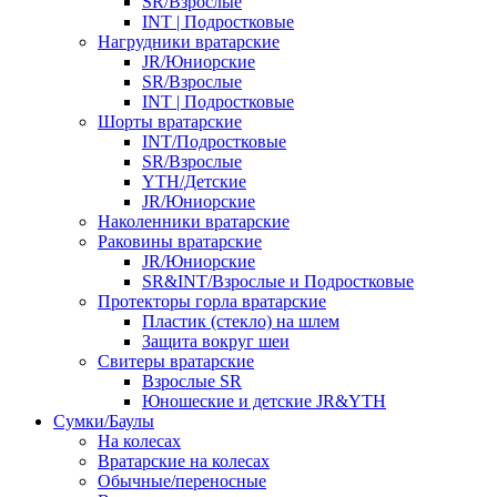
SR/Взрослые
INT | Подростковые
Нагрудники вратарские
JR/Юниорские
SR/Взрослые
INT | Подростковые
Шорты вратарские
INT/Подростковые
SR/Взрослые
YTH/Детские
JR/Юниорские
Наколенники вратарские
Раковины вратарские
JR/Юниорские
SR&INT/Взрослые и Подростковые
Протекторы горла вратарские
Пластик (стекло) на шлем
Защита вокруг шеи
Свитеры вратарские
Взрослые SR
Юношеские и детские JR&YTH
Сумки/Баулы
На колесах
Вратарские на колесах
Обычные/переносные