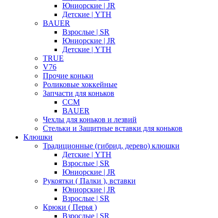
Юниорские | JR
Детские | YTH
BAUER
Взрослые | SR
Юниорские | JR
Детские | YTH
TRUE
V76
Прочие коньки
Роликовые хоккейные
Запчасти для коньков
CCM
BAUER
Чехлы для коньков и лезвий
Стельки и Защитные вставки для коньков
Клюшки
Традиционные (гибрид, дерево) клюшки
Детские | YTH
Взрослые | SR
Юниорские | JR
Рукоятки ( Палки ), вставки
Юниорские | JR
Взрослые | SR
Крюки ( Перья )
Взрослые | SR