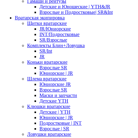
Гамаши и рейтузы
Детские и Юношеские | YTH&JR
Взрослые и Подростковые| SR&Int
Вратарская экипировка
Щитки вратарские
JR/Юниорские
INT/Подростковые
SR/Взрослые
Комплекты Блин+Ловушка
SR/Int
JR
Коньки вратарские
Взрослые SR
Юниорские | JR
Шлема вратарские
Юниорские JR
Взрослые SR
Маски и запчасти
Детские YTH
Клюшки вратарские
Детские | YTH
Юниорские | JR
Подростковые | INT
Взрослые | SR
Ловушки вратарские