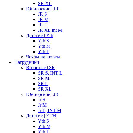
SR XL
Юниорские | JR
JR S
JR M
JR L
JR XL Int M
Детские | Yth
Yth S
Yth M
Yth L
Чехлы на шорты
Нагрудники
Взрослые | SR
SR S, INT L
SR M
SR L
SR XL
Юниорские | JR
Jr S
Jr M
Jr L, INT M
Детские | YTH
Yth S
Yth M
Yth L