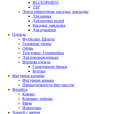
BLUESPORTS
TSP
Лента обмоточная, насадки, накладки
Для крюка
Для прочих целей
Насадки, накладки
Для рукоятки
Одежда
Футболки, Шорты
Головные уборы
Обувь
Толстовки, Олимпийки
Для новорожденных
Верхняя одежда
Спортивные брюки
Куртки
Фигурное катание
Фигурные коньки
Принадлежности фигуристов
Флорбол
Крюки
Клюшки, наборы
Мячи
Инвентарь
Хоккей с мячом