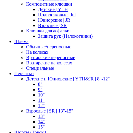
Композитные клюшки
Детские | YTH
Подростковые | Int
Юниорские | JR
Взрослые | SR
Клюшки для асфальта
Защита рук (Налокотники)
Шлема
Обычные/переносные
На колесах
Вратарские переносные
Вратарские на колесах
Специальные
Перчатки
Детские и Юниорские | YTH&JR | 8"-12"
8"
9"
10"
11"
12"
Взрослые | SR | 13"-15"
13"
14"
15"
Шорты (Трусы)