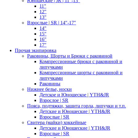
Юношеские | JR | 11"-13"
11"
12"
13"
Взрослые | SR | 14"-17"
14"
15"
16"
17"
Прочая экипировка
Раковины, Шорты и Брюки с раковиной
Компрессионные брюки с раковиной и
липучками
Компрессионные шорты с раковиной и
липучками
Раковины
Нижнее белье, носки
Детское и Юношеское | YTH&JR
Взрослое | SR
Пояса, подтяжки, защита горла, липучки и т.п.
Детские и Юношеские | YTH&JR
Взрослые | SR
Свитера (майки) хоккейные
Детские и Юношеские | YTH&JR
Взрослые | SR