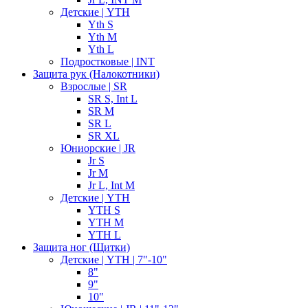
Детские | YTH
Yth S
Yth M
Yth L
Подростковые | INT
Защита рук (Налокотники)
Взрослые | SR
SR S, Int L
SR M
SR L
SR XL
Юниорские | JR
Jr S
Jr M
Jr L, Int M
Детские | YTH
YTH S
YTH M
YTH L
Защита ног (Щитки)
Детские | YTH | 7"-10"
8"
9"
10"