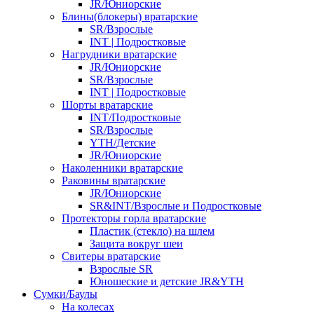
JR/Юниорские
Блины(блокеры) вратарские
SR/Взрослые
INT | Подростковые
Нагрудники вратарские
JR/Юниорские
SR/Взрослые
INT | Подростковые
Шорты вратарские
INT/Подростковые
SR/Взрослые
YTH/Детские
JR/Юниорские
Наколенники вратарские
Раковины вратарские
JR/Юниорские
SR&INT/Взрослые и Подростковые
Протекторы горла вратарские
Пластик (стекло) на шлем
Защита вокруг шеи
Свитеры вратарские
Взрослые SR
Юношеские и детские JR&YTH
Сумки/Баулы
На колесах