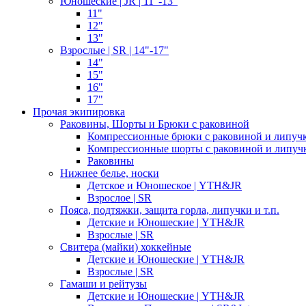
Юношеские | JR | 11"-13"
11"
12"
13"
Взрослые | SR | 14"-17"
14"
15"
16"
17"
Прочая экипировка
Раковины, Шорты и Брюки с раковиной
Компрессионные брюки с раковиной и липуч
Компрессионные шорты с раковиной и липуч
Раковины
Нижнее белье, носки
Детское и Юношеское | YTH&JR
Взрослое | SR
Пояса, подтяжки, защита горла, липучки и т.п.
Детские и Юношеские | YTH&JR
Взрослые | SR
Свитера (майки) хоккейные
Детские и Юношеские | YTH&JR
Взрослые | SR
Гамаши и рейтузы
Детские и Юношеские | YTH&JR