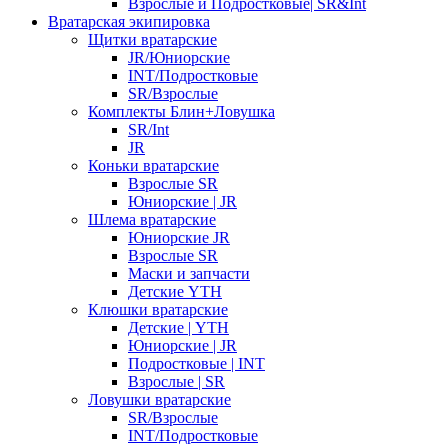
Взрослые и Подростковые| SR&Int
Вратарская экипировка
Щитки вратарские
JR/Юниорские
INT/Подростковые
SR/Взрослые
Комплекты Блин+Ловушка
SR/Int
JR
Коньки вратарские
Взрослые SR
Юниорские | JR
Шлема вратарские
Юниорские JR
Взрослые SR
Маски и запчасти
Детские YTH
Клюшки вратарские
Детские | YTH
Юниорские | JR
Подростковые | INT
Взрослые | SR
Ловушки вратарские
SR/Взрослые
INT/Подростковые