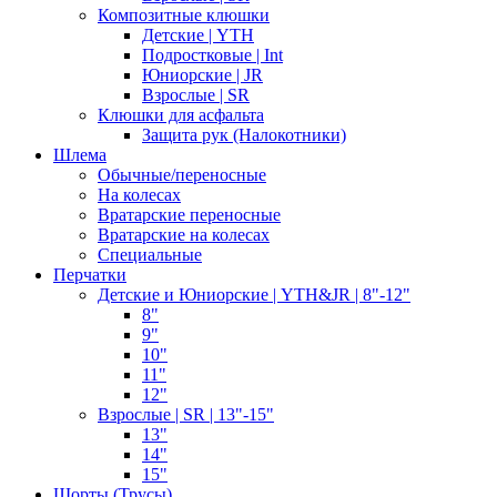
Композитные клюшки
Детские | YTH
Подростковые | Int
Юниорские | JR
Взрослые | SR
Клюшки для асфальта
Защита рук (Налокотники)
Шлема
Обычные/переносные
На колесах
Вратарские переносные
Вратарские на колесах
Специальные
Перчатки
Детские и Юниорские | YTH&JR | 8"-12"
8"
9"
10"
11"
12"
Взрослые | SR | 13"-15"
13"
14"
15"
Шорты (Трусы)