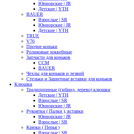
Юниорские | JR
Детские | YTH
BAUER
Взрослые | SR
Юниорские | JR
Детские | YTH
TRUE
V76
Прочие коньки
Роликовые хоккейные
Запчасти для коньков
CCM
BAUER
Чехлы для коньков и лезвий
Стельки и Защитные вставки для коньков
Клюшки
Традиционные (гибрид, дерево) клюшки
Детские | YTH
Взрослые | SR
Юниорские | JR
Рукоятки ( Палки ), вставки
Юниорские | JR
Взрослые | SR
Крюки ( Перья )
Взрослые | SR