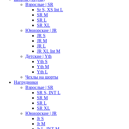
Взрослые | SR
Sr S, XS Int L
SR M
SR L
SR XL
Юниорские | JR
JR S
JR M
JR L
JR XL Int M
Детские | Yth
Yth S
Yth M
Yth L
Чехлы на шорты
Нагрудники
Взрослые | SR
SR S, INT L
SR M
SR L
SR XL
Юниорские | JR
Jr S
Jr M
Jr L, INT M