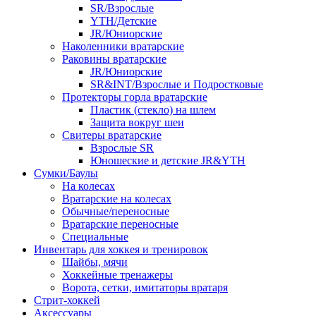
SR/Взрослые
YTH/Детские
JR/Юниорские
Наколенники вратарские
Раковины вратарские
JR/Юниорские
SR&INT/Взрослые и Подростковые
Протекторы горла вратарские
Пластик (стекло) на шлем
Защита вокруг шеи
Свитеры вратарские
Взрослые SR
Юношеские и детские JR&YTH
Сумки/Баулы
На колесах
Вратарские на колесах
Обычные/переносные
Вратарские переносные
Специальные
Инвентарь для хоккея и тренировок
Шайбы, мячи
Хоккейные тренажеры
Ворота, сетки, имитаторы вратаря
Стрит-хоккей
Аксессуары