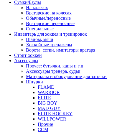
Сумки/Баулы
На колесах
Вратарские на колесах
Обычные/переносные
Вратарские переносные
Специальные
Инвентарь для хоккея и тренировок
Шайбы, мячи
Хоккейные тренажеры
Ворота, сетки, имитаторы вратаря
Стрит-хоккей
Аксессуары
Прочее: бутылки, капы и т.п.
Аксессуары тренера, судьи
Материалы и оборудование для заточки
Шнурки
FLAME
WARRIOR
ELITE
BIG BOY
MAD GUY
ELITE HOCKEY
WILLPOWER
Прочие
CCM