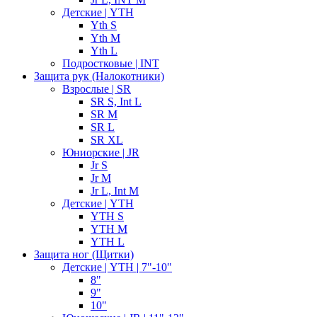
Детские | YTH
Yth S
Yth M
Yth L
Подростковые | INT
Защита рук (Налокотники)
Взрослые | SR
SR S, Int L
SR M
SR L
SR XL
Юниорские | JR
Jr S
Jr M
Jr L, Int M
Детские | YTH
YTH S
YTH M
YTH L
Защита ног (Щитки)
Детские | YTH | 7"-10"
8"
9"
10"