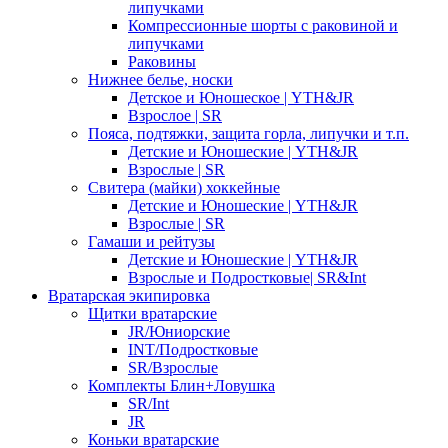
липучками
Компрессионные шорты с раковиной и
липучками
Раковины
Нижнее белье, носки
Детское и Юношеское | YTH&JR
Взрослое | SR
Пояса, подтяжки, защита горла, липучки и т.п.
Детские и Юношеские | YTH&JR
Взрослые | SR
Свитера (майки) хоккейные
Детские и Юношеские | YTH&JR
Взрослые | SR
Гамаши и рейтузы
Детские и Юношеские | YTH&JR
Взрослые и Подростковые| SR&Int
Вратарская экипировка
Щитки вратарские
JR/Юниорские
INT/Подростковые
SR/Взрослые
Комплекты Блин+Ловушка
SR/Int
JR
Коньки вратарские