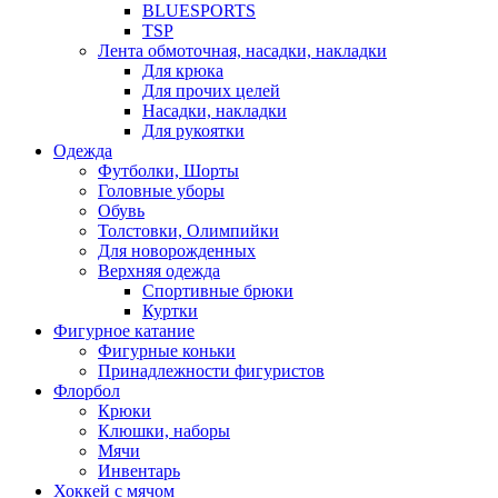
BLUESPORTS
TSP
Лента обмоточная, насадки, накладки
Для крюка
Для прочих целей
Насадки, накладки
Для рукоятки
Одежда
Футболки, Шорты
Головные уборы
Обувь
Толстовки, Олимпийки
Для новорожденных
Верхняя одежда
Спортивные брюки
Куртки
Фигурное катание
Фигурные коньки
Принадлежности фигуристов
Флорбол
Крюки
Клюшки, наборы
Мячи
Инвентарь
Хоккей с мячом