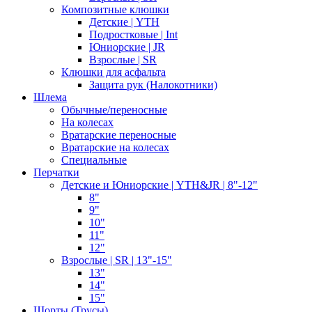
Композитные клюшки
Детские | YTH
Подростковые | Int
Юниорские | JR
Взрослые | SR
Клюшки для асфальта
Защита рук (Налокотники)
Шлема
Обычные/переносные
На колесах
Вратарские переносные
Вратарские на колесах
Специальные
Перчатки
Детские и Юниорские | YTH&JR | 8"-12"
8"
9"
10"
11"
12"
Взрослые | SR | 13"-15"
13"
14"
15"
Шорты (Трусы)