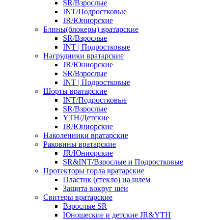
SR/Взрослые
INT/Подростковые
JR/Юниорские
Блины(блокеры) вратарские
SR/Взрослые
INT | Подростковые
Нагрудники вратарские
JR/Юниорские
SR/Взрослые
INT | Подростковые
Шорты вратарские
INT/Подростковые
SR/Взрослые
YTH/Детские
JR/Юниорские
Наколенники вратарские
Раковины вратарские
JR/Юниорские
SR&INT/Взрослые и Подростковые
Протекторы горла вратарские
Пластик (стекло) на шлем
Защита вокруг шеи
Свитеры вратарские
Взрослые SR
Юношеские и детские JR&YTH