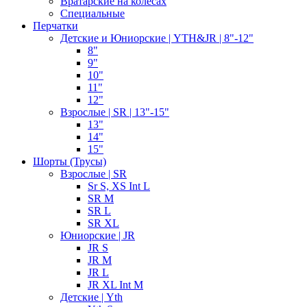
Вратарские на колесах
Специальные
Перчатки
Детские и Юниорские | YTH&JR | 8"-12"
8"
9"
10"
11"
12"
Взрослые | SR | 13"-15"
13"
14"
15"
Шорты (Трусы)
Взрослые | SR
Sr S, XS Int L
SR M
SR L
SR XL
Юниорские | JR
JR S
JR M
JR L
JR XL Int M
Детские | Yth