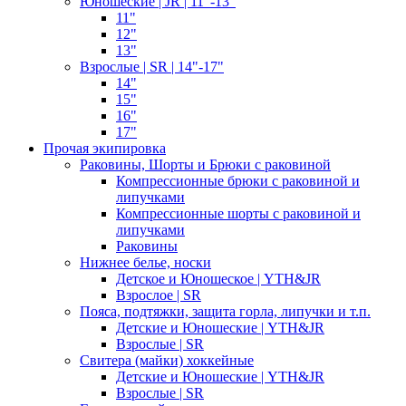
Юношеские | JR | 11"-13"
11"
12"
13"
Взрослые | SR | 14"-17"
14"
15"
16"
17"
Прочая экипировка
Раковины, Шорты и Брюки с раковиной
Компрессионные брюки с раковиной и
липучками
Компрессионные шорты с раковиной и
липучками
Раковины
Нижнее белье, носки
Детское и Юношеское | YTH&JR
Взрослое | SR
Пояса, подтяжки, защита горла, липучки и т.п.
Детские и Юношеские | YTH&JR
Взрослые | SR
Свитера (майки) хоккейные
Детские и Юношеские | YTH&JR
Взрослые | SR