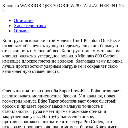
Клюшка WARRIOR QRE 30 GRIP W28 GALLAGHER INT 55
L
Описание
Характеристики
Отзывы
Конструкция клюшки этой модели True1 Phantom One-Piece
позволяет обеспечить лучшую передачу энергии, большую
отзывчивость и меньший вес. Конструктивным материалом
клюшки является углеродное волокно Minimus 800 Carbon,
имеющее плоское плетение волокон, благодаря чему клюшка
лучше противостоит ударным нагрузкам и сохраняет свою
великолепную отзывчивость.
Очень низкая точка прогиба Super Low-Kick Point позволяет
реализовывать молниеносные броски. Уникальная, новая
геометрия конуса Edge Taper обеспечивает более быстрый
бросок и придает броску максимальную точность и
стабильность. Труба имеет прямые боковые стенки и
закругленные углы. На трубу нанесено тонкое,
противоскользящее покрытие и текстура Pro Cortex, что
исключает проворот клюшки в момент броска. Крюк имеет