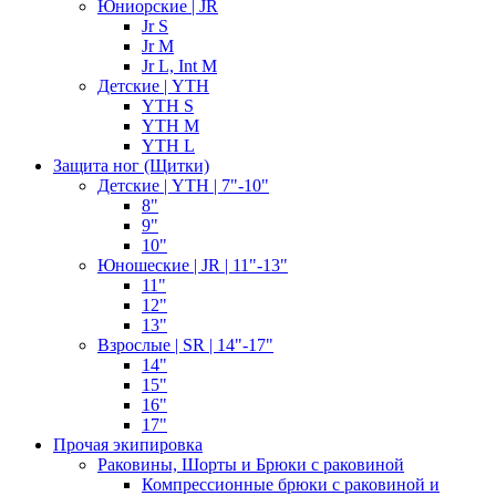
Юниорские | JR
Jr S
Jr M
Jr L, Int M
Детские | YTH
YTH S
YTH M
YTH L
Защита ног (Щитки)
Детские | YTH | 7"-10"
8"
9"
10"
Юношеские | JR | 11"-13"
11"
12"
13"
Взрослые | SR | 14"-17"
14"
15"
16"
17"
Прочая экипировка
Раковины, Шорты и Брюки с раковиной
Компрессионные брюки с раковиной и