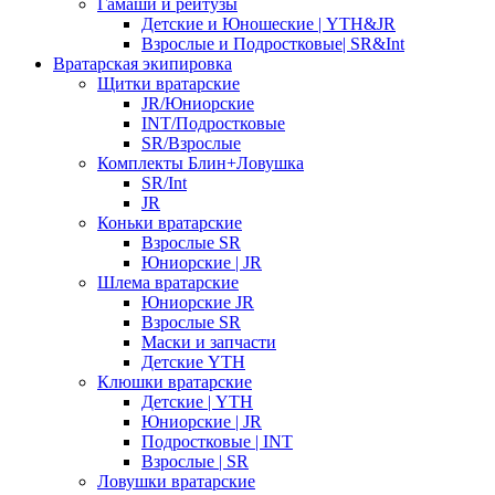
Гамаши и рейтузы
Детские и Юношеские | YTH&JR
Взрослые и Подростковые| SR&Int
Вратарская экипировка
Щитки вратарские
JR/Юниорские
INT/Подростковые
SR/Взрослые
Комплекты Блин+Ловушка
SR/Int
JR
Коньки вратарские
Взрослые SR
Юниорские | JR
Шлема вратарские
Юниорские JR
Взрослые SR
Маски и запчасти
Детские YTH
Клюшки вратарские
Детские | YTH
Юниорские | JR
Подростковые | INT
Взрослые | SR
Ловушки вратарские