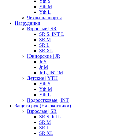
Yth S
Yth M
Yth L
Чехлы на шорты
Нагрудники
Взрослые | SR
SR S, INT L
SR M
SR L
SR XL
Юниорские | JR
Jr S
Jr M
Jr L, INT M
Детские | YTH
Yth S
Yth M
Yth L
Подростковые | INT
Защита рук (Налокотники)
Взрослые | SR
SR S, Int L
SR M
SR L
SR XL