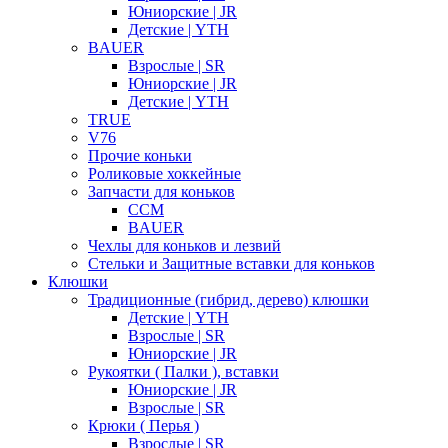
Юниорские | JR
Детские | YTH
BAUER
Взрослые | SR
Юниорские | JR
Детские | YTH
TRUE
V76
Прочие коньки
Роликовые хоккейные
Запчасти для коньков
CCM
BAUER
Чехлы для коньков и лезвий
Стельки и Защитные вставки для коньков
Клюшки
Традиционные (гибрид, дерево) клюшки
Детские | YTH
Взрослые | SR
Юниорские | JR
Рукоятки ( Палки ), вставки
Юниорские | JR
Взрослые | SR
Крюки ( Перья )
Взрослые | SR