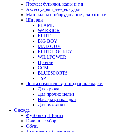
Прочее: бутылки, капы и т.п.
Аксессуары тренера, судьи
Материалы и оборудование для заточки
Шнурки
FLAME
WARRIOR
ELITE
BIG BOY
MAD GUY
ELITE HOCKEY
WILLPOWER
Прочие
CCM
BLUESPORTS
TSP
Лента обмоточная, насадки, накладки
Для крюка
Для прочих целей
Насадки, накладки
Для рукоятки
Одежда
Футболки, Шорты
Головные уборы
Обувь
Толстовки, Олимпийки