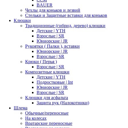
BAUER
Чехлы для коньков и лезвий
Стельки и Защитные вставки для коньков
Клюшки
Традиционные (гибрид, дерево) клюшки
Детские | YTH
Взрослые | SR
Юниорские | JR
Рукоятки ( Палки ), вставки
Юниорские | JR
Взрослые | SR
Крюки ( Перья )
Взрослые | SR
Композитные клюшки
Детские | YTH
Подростковые | Int
Юниорские | JR
Взрослые | SR
Клюшки для асфальта
Защита рук (Налокотники)
Шлема
Обычные/переносные
На колесах
Вратарские переносные