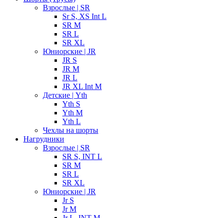
Взрослые | SR
Sr S, XS Int L
SR M
SR L
SR XL
Юниорские | JR
JR S
JR M
JR L
JR XL Int M
Детские | Yth
Yth S
Yth M
Yth L
Чехлы на шорты
Нагрудники
Взрослые | SR
SR S, INT L
SR M
SR L
SR XL
Юниорские | JR
Jr S
Jr M
Jr L, INT M