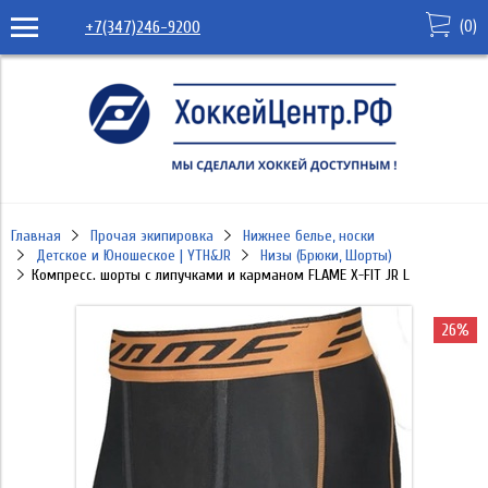
(
0
)
+7(347)246-9200
Главная
Прочая экипировка
Нижнее белье, носки
Детское и Юношеское | YTH&JR
Низы (Брюки, Шорты)
Компресс. шорты с липучками и карманом FLAME X-FIT JR L
26%