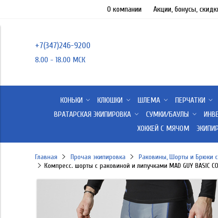
О компании
Акции, бонусы, скидк
+7(347)246-9200
8.00 - 18.00 МСК
КОНЬКИ
КЛЮШКИ
ШЛЕМА
ПЕРЧАТКИ
ВРАТАРСКАЯ ЭКИПИРОВКА
СУМКИ/БАУЛЫ
ИНВ
ХОККЕЙ С МЯЧОМ
ЭКИПИ
Главная
Прочая экипировка
Раковины, Шорты и Брюки 
Компресс. шорты с раковиной и липучками MAD GUY BASIC CO