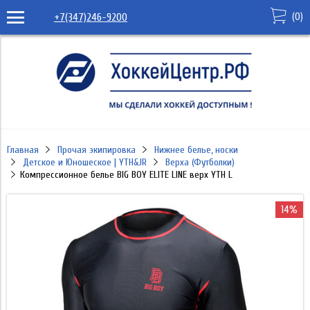
(
0
)
+7(347)246-9200
Главная
Прочая экипировка
Нижнее белье, носки
Детское и Юношеское | YTH&JR
Верха (Футболки)
Компрессионное белье BIG BOY ELITE LINE верх YTH L
14%