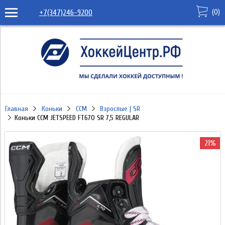
(
0
)
+7(347)246-9200
Главная
Коньки
CCM
Взрослые | SR
Коньки CCM JETSPEED FT670 SR 7,5 REGULAR
21%