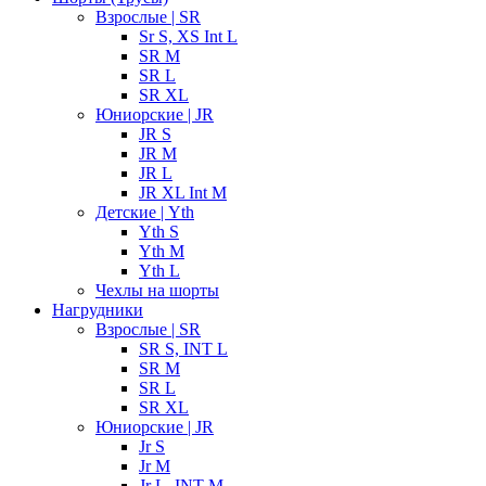
Взрослые | SR
Sr S, XS Int L
SR M
SR L
SR XL
Юниорские | JR
JR S
JR M
JR L
JR XL Int M
Детские | Yth
Yth S
Yth M
Yth L
Чехлы на шорты
Нагрудники
Взрослые | SR
SR S, INT L
SR M
SR L
SR XL
Юниорские | JR
Jr S
Jr M
Jr L, INT M