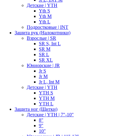
Детские | YTH
Yth S
Yth M
Yth L
Подростковые | INT
Защита рук (Налокотники)
Взрослые | SR
SR S, Int L
SR M
SR L
SR XL
Юниорские | JR
Jr S
Jr M
Jr L, Int M
Детские | YTH
YTH S
YTH M
YTH L
Защита ног (Щитки)
Детские | YTH | 7"-10"
8"
9"
10"