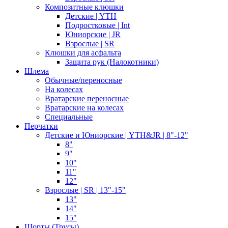
Композитные клюшки
Детские | YTH
Подростковые | Int
Юниорские | JR
Взрослые | SR
Клюшки для асфальта
Защита рук (Налокотники)
Шлема
Обычные/переносные
На колесах
Вратарские переносные
Вратарские на колесах
Специальные
Перчатки
Детские и Юниорские | YTH&JR | 8"-12"
8"
9"
10"
11"
12"
Взрослые | SR | 13"-15"
13"
14"
15"
Шорты (Трусы)