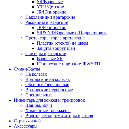
SR/Взрослые
YTH/Детские
JR/Юниорские
Наколенники вратарские
Раковины вратарские
JR/Юниорские
SR&INT/Взрослые и Подростковые
Протекторы горла вратарские
Пластик (стекло) на шлем
Защита вокруг шеи
Свитеры вратарские
Взрослые SR
Юношеские и детские JR&YTH
Сумки/Баулы
На колесах
Вратарские на колесах
Обычные/переносные
Вратарские переносные
Специальные
Инвентарь для хоккея и тренировок
Шайбы, мячи
Хоккейные тренажеры
Ворота, сетки, имитаторы вратаря
Стрит-хоккей
Аксессуары