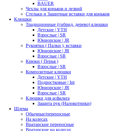
BAUER
Чехлы для коньков и лезвий
Стельки и Защитные вставки для коньков
Клюшки
Традиционные (гибрид, дерево) клюшки
Детские | YTH
Взрослые | SR
Юниорские | JR
Рукоятки ( Палки ), вставки
Юниорские | JR
Взрослые | SR
Крюки ( Перья )
Взрослые | SR
Композитные клюшки
Детские | YTH
Подростковые | Int
Юниорские | JR
Взрослые | SR
Клюшки для асфальта
Защита рук (Налокотники)
Шлема
Обычные/переносные
На колесах
Вратарские переносные
Вратарские на колесах