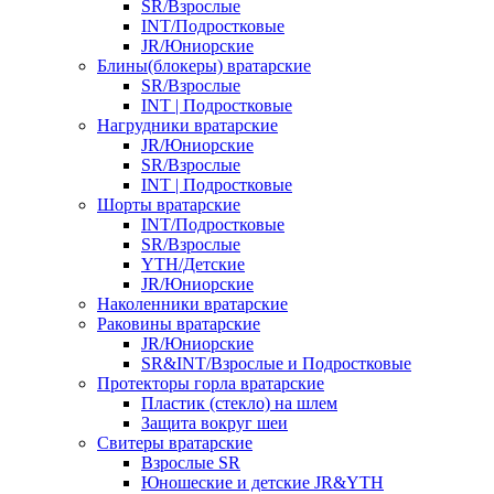
SR/Взрослые
INT/Подростковые
JR/Юниорские
Блины(блокеры) вратарские
SR/Взрослые
INT | Подростковые
Нагрудники вратарские
JR/Юниорские
SR/Взрослые
INT | Подростковые
Шорты вратарские
INT/Подростковые
SR/Взрослые
YTH/Детские
JR/Юниорские
Наколенники вратарские
Раковины вратарские
JR/Юниорские
SR&INT/Взрослые и Подростковые
Протекторы горла вратарские
Пластик (стекло) на шлем
Защита вокруг шеи
Свитеры вратарские
Взрослые SR
Юношеские и детские JR&YTH