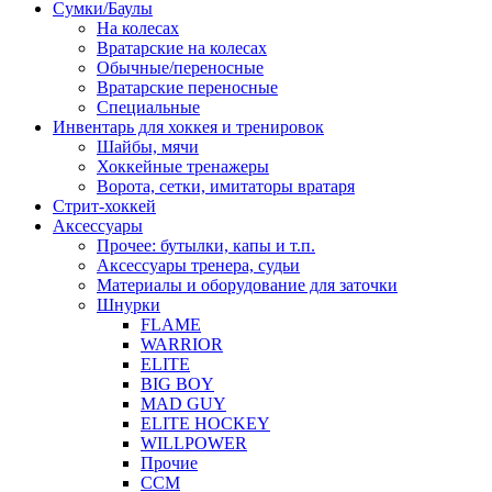
Сумки/Баулы
На колесах
Вратарские на колесах
Обычные/переносные
Вратарские переносные
Специальные
Инвентарь для хоккея и тренировок
Шайбы, мячи
Хоккейные тренажеры
Ворота, сетки, имитаторы вратаря
Стрит-хоккей
Аксессуары
Прочее: бутылки, капы и т.п.
Аксессуары тренера, судьи
Материалы и оборудование для заточки
Шнурки
FLAME
WARRIOR
ELITE
BIG BOY
MAD GUY
ELITE HOCKEY
WILLPOWER
Прочие
CCM