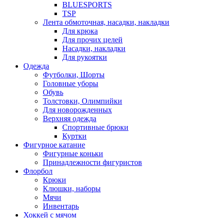
BLUESPORTS
TSP
Лента обмоточная, насадки, накладки
Для крюка
Для прочих целей
Насадки, накладки
Для рукоятки
Одежда
Футболки, Шорты
Головные уборы
Обувь
Толстовки, Олимпийки
Для новорожденных
Верхняя одежда
Спортивные брюки
Куртки
Фигурное катание
Фигурные коньки
Принадлежности фигуристов
Флорбол
Крюки
Клюшки, наборы
Мячи
Инвентарь
Хоккей с мячом