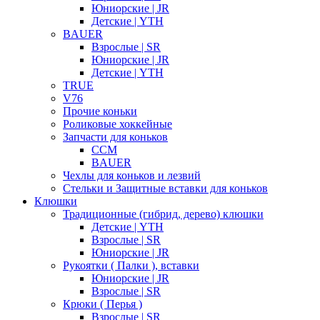
Юниорские | JR
Детские | YTH
BAUER
Взрослые | SR
Юниорские | JR
Детские | YTH
TRUE
V76
Прочие коньки
Роликовые хоккейные
Запчасти для коньков
CCM
BAUER
Чехлы для коньков и лезвий
Стельки и Защитные вставки для коньков
Клюшки
Традиционные (гибрид, дерево) клюшки
Детские | YTH
Взрослые | SR
Юниорские | JR
Рукоятки ( Палки ), вставки
Юниорские | JR
Взрослые | SR
Крюки ( Перья )
Взрослые | SR