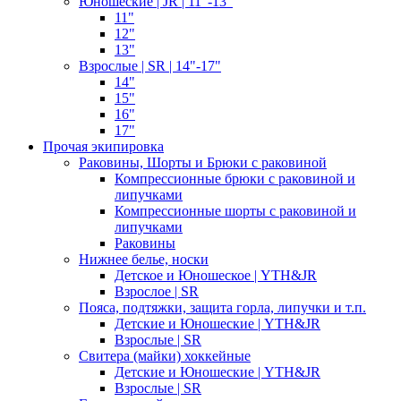
Юношеские | JR | 11"-13"
11"
12"
13"
Взрослые | SR | 14"-17"
14"
15"
16"
17"
Прочая экипировка
Раковины, Шорты и Брюки с раковиной
Компрессионные брюки с раковиной и
липучками
Компрессионные шорты с раковиной и
липучками
Раковины
Нижнее белье, носки
Детское и Юношеское | YTH&JR
Взрослое | SR
Пояса, подтяжки, защита горла, липучки и т.п.
Детские и Юношеские | YTH&JR
Взрослые | SR
Свитера (майки) хоккейные
Детские и Юношеские | YTH&JR
Взрослые | SR