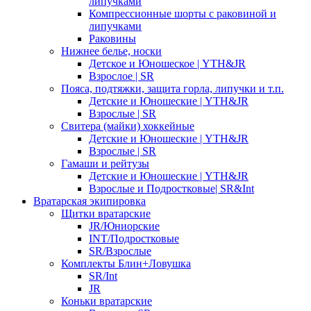
липучками
Компрессионные шорты с раковиной и
липучками
Раковины
Нижнее белье, носки
Детское и Юношеское | YTH&JR
Взрослое | SR
Пояса, подтяжки, защита горла, липучки и т.п.
Детские и Юношеские | YTH&JR
Взрослые | SR
Свитера (майки) хоккейные
Детские и Юношеские | YTH&JR
Взрослые | SR
Гамаши и рейтузы
Детские и Юношеские | YTH&JR
Взрослые и Подростковые| SR&Int
Вратарская экипировка
Щитки вратарские
JR/Юниорские
INT/Подростковые
SR/Взрослые
Комплекты Блин+Ловушка
SR/Int
JR
Коньки вратарские