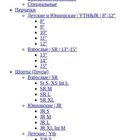
Специальные
Перчатки
Детские и Юниорские | YTH&JR | 8"-12"
8"
9"
10"
11"
12"
Взрослые | SR | 13"-15"
13"
14"
15"
Шорты (Трусы)
Взрослые | SR
Sr S, XS Int L
SR M
SR L
SR XL
Юниорские | JR
JR S
JR M
JR L
JR XL Int M
Детские | Yth
Yth S