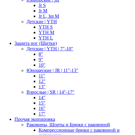
Jr S
Jr M
Jr L, Int M
Детские | YTH
YTH S
YTH M
YTH L
Защита ног (Щитки)
Детские | YTH | 7"-10"
8"
9"
10"
Юношеские | JR | 11"-13"
11"
12"
13"
Взрослые | SR | 14"-17"
14"
15"
16"
17"
Прочая экипировка
Раковины, Шорты и Брюки с раковиной
Компрессионные брюки с раковиной и