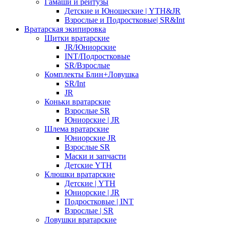
Гамаши и рейтузы
Детские и Юношеские | YTH&JR
Взрослые и Подростковые| SR&Int
Вратарская экипировка
Щитки вратарские
JR/Юниорские
INT/Подростковые
SR/Взрослые
Комплекты Блин+Ловушка
SR/Int
JR
Коньки вратарские
Взрослые SR
Юниорские | JR
Шлема вратарские
Юниорские JR
Взрослые SR
Маски и запчасти
Детские YTH
Клюшки вратарские
Детские | YTH
Юниорские | JR
Подростковые | INT
Взрослые | SR
Ловушки вратарские