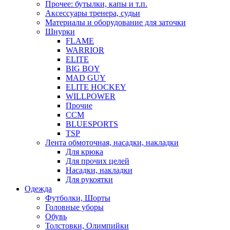
Прочее: бутылки, капы и т.п.
Аксессуары тренера, судьи
Материалы и оборудование для заточки
Шнурки
FLAME
WARRIOR
ELITE
BIG BOY
MAD GUY
ELITE HOCKEY
WILLPOWER
Прочие
CCM
BLUESPORTS
TSP
Лента обмоточная, насадки, накладки
Для крюка
Для прочих целей
Насадки, накладки
Для рукоятки
Одежда
Футболки, Шорты
Головные уборы
Обувь
Толстовки, Олимпийки