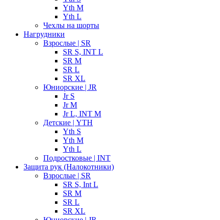
Yth M
Yth L
Чехлы на шорты
Нагрудники
Взрослые | SR
SR S, INT L
SR M
SR L
SR XL
Юниорские | JR
Jr S
Jr M
Jr L, INT M
Детские | YTH
Yth S
Yth M
Yth L
Подростковые | INT
Защита рук (Налокотники)
Взрослые | SR
SR S, Int L
SR M
SR L
SR XL
Юниорские | JR