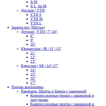
Jr M
Jr L, Int M
Детские | YTH
YTH S
YTH M
YTH L
Защита ног (Щитки)
Детские | YTH | 7"-10"
8"
9"
10"
Юношеские | JR | 11"-13"
11"
12"
13"
Взрослые | SR | 14"-17"
14"
15"
16"
17"
Прочая экипировка
Раковины, Шорты и Брюки с раковиной
Компрессионные брюки с раковиной и
липучками
Компрессионные шорты с раковиной и