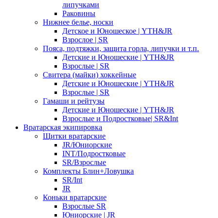
липучками
Раковины
Нижнее белье, носки
Детское и Юношеское | YTH&JR
Взрослое | SR
Пояса, подтяжки, защита горла, липучки и т.п.
Детские и Юношеские | YTH&JR
Взрослые | SR
Свитера (майки) хоккейные
Детские и Юношеские | YTH&JR
Взрослые | SR
Гамаши и рейтузы
Детские и Юношеские | YTH&JR
Взрослые и Подростковые| SR&Int
Вратарская экипировка
Щитки вратарские
JR/Юниорские
INT/Подростковые
SR/Взрослые
Комплекты Блин+Ловушка
SR/Int
JR
Коньки вратарские
Взрослые SR
Юниорские | JR