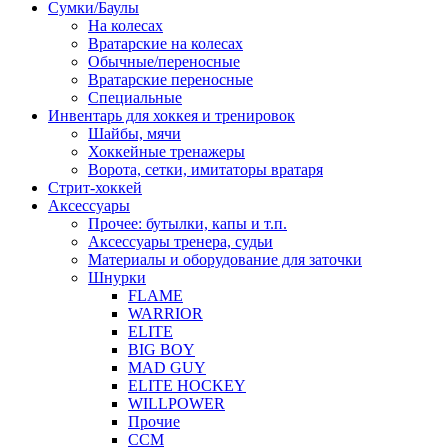
Сумки/Баулы
На колесах
Вратарские на колесах
Обычные/переносные
Вратарские переносные
Специальные
Инвентарь для хоккея и тренировок
Шайбы, мячи
Хоккейные тренажеры
Ворота, сетки, имитаторы вратаря
Стрит-хоккей
Аксессуары
Прочее: бутылки, капы и т.п.
Аксессуары тренера, судьи
Материалы и оборудование для заточки
Шнурки
FLAME
WARRIOR
ELITE
BIG BOY
MAD GUY
ELITE HOCKEY
WILLPOWER
Прочие
CCM