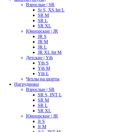
Взрослые | SR
Sr S, XS Int L
SR M
SR L
SR XL
Юниорские | JR
JR S
JR M
JR L
JR XL Int M
Детские | Yth
Yth S
Yth M
Yth L
Чехлы на шорты
Нагрудники
Взрослые | SR
SR S, INT L
SR M
SR L
SR XL
Юниорские | JR
Jr S
Jr M
Jr L, INT M