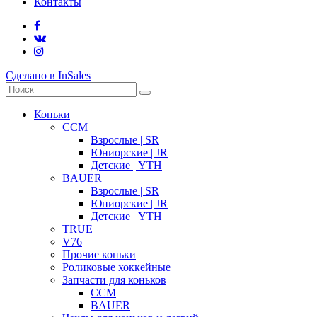
Контакты
Сделано в InSales
Коньки
CCM
Взрослые | SR
Юниорские | JR
Детские | YTH
BAUER
Взрослые | SR
Юниорские | JR
Детские | YTH
TRUE
V76
Прочие коньки
Роликовые хоккейные
Запчасти для коньков
CCM
BAUER