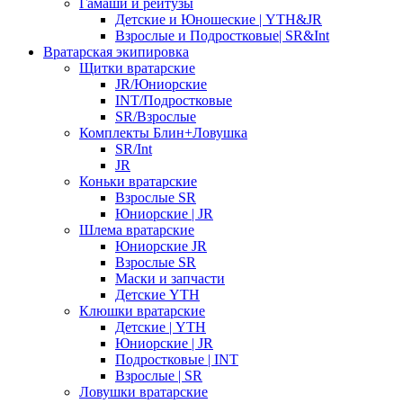
Гамаши и рейтузы
Детские и Юношеские | YTH&JR
Взрослые и Подростковые| SR&Int
Вратарская экипировка
Щитки вратарские
JR/Юниорские
INT/Подростковые
SR/Взрослые
Комплекты Блин+Ловушка
SR/Int
JR
Коньки вратарские
Взрослые SR
Юниорские | JR
Шлема вратарские
Юниорские JR
Взрослые SR
Маски и запчасти
Детские YTH
Клюшки вратарские
Детские | YTH
Юниорские | JR
Подростковые | INT
Взрослые | SR
Ловушки вратарские