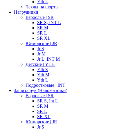
Yth L
Чехлы на шорты
Нагрудники
Взрослые | SR
SR S, INT L
SR M
SR L
SR XL
Юниорские | JR
Jr S
Jr M
Jr L, INT M
Детские | YTH
Yth S
Yth M
Yth L
Подростковые | INT
Защита рук (Налокотники)
Взрослые | SR
SR S, Int L
SR M
SR L
SR XL
Юниорские | JR
Jr S