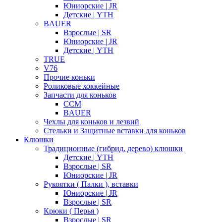
Юниорские | JR
Детские | YTH
BAUER
Взрослые | SR
Юниорские | JR
Детские | YTH
TRUE
V76
Прочие коньки
Роликовые хоккейные
Запчасти для коньков
CCM
BAUER
Чехлы для коньков и лезвий
Стельки и Защитные вставки для коньков
Клюшки
Традиционные (гибрид, дерево) клюшки
Детские | YTH
Взрослые | SR
Юниорские | JR
Рукоятки ( Палки ), вставки
Юниорские | JR
Взрослые | SR
Крюки ( Перья )
Взрослые | SR