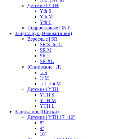
Детские | YTH
Yth S
Yth M
Yth L
Подростковые | INT
Защита рук (Налокотники)
Взрослые | SR
SR S, Int L
SR M
SR L
SR XL
Юниорские | JR
Jr S
Jr M
Jr L, Int M
Детские | YTH
YTH S
YTH M
YTH L
Защита ног (Щитки)
Детские | YTH | 7"-10"
8"
9"
10"