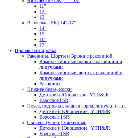
Юношеские | JR | 11"-13"
11"
12"
13"
Взрослые | SR | 14"-17"
14"
15"
16"
17"
Прочая экипировка
Раковины, Шорты и Брюки с раковиной
Компрессионные брюки с раковиной и
липучками
Компрессионные шорты с раковиной и
липучками
Раковины
Нижнее белье, носки
Детское и Юношеское | YTH&JR
Взрослое | SR
Пояса, подтяжки, защита горла, липучки и т.п.
Детские и Юношеские | YTH&JR
Взрослые | SR
Свитера (майки) хоккейные
Детские и Юношеские | YTH&JR
Взрослые | SR