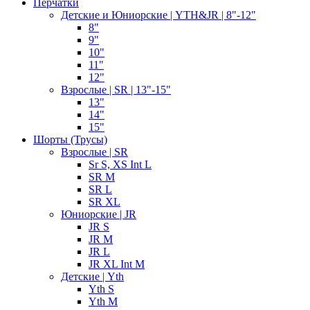
Перчатки
Детские и Юниорские | YTH&JR | 8"-12"
8"
9"
10"
11"
12"
Взрослые | SR | 13"-15"
13"
14"
15"
Шорты (Трусы)
Взрослые | SR
Sr S, XS Int L
SR M
SR L
SR XL
Юниорские | JR
JR S
JR M
JR L
JR XL Int M
Детские | Yth
Yth S
Yth M