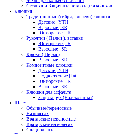
Чехлы для коньков и лезвий
Стельки и Защитные вставки для коньков
Клюшки
Традиционные (гибрид, дерево) клюшки
Детские | YTH
Взрослые | SR
Юниорские | JR
Рукоятки ( Палки ), вставки
Юниорские | JR
Взрослые | SR
Крюки ( Перья )
Взрослые | SR
Композитные клюшки
Детские | YTH
Подростковые | Int
Юниорские | JR
Взрослые | SR
Клюшки для асфальта
Защита рук (Налокотники)
Шлема
Обычные/переносные
На колесах
Вратарские переносные
Вратарские на колесах
Специальные