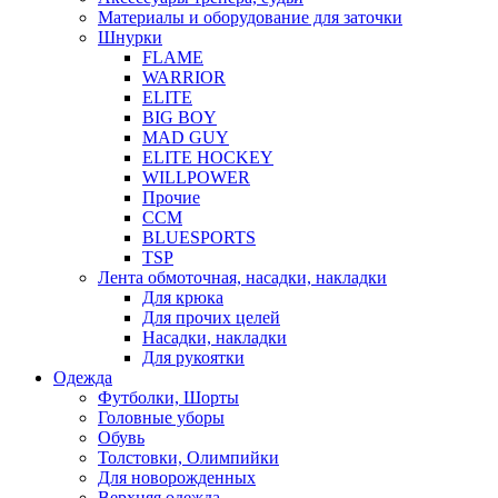
Материалы и оборудование для заточки
Шнурки
FLAME
WARRIOR
ELITE
BIG BOY
MAD GUY
ELITE HOCKEY
WILLPOWER
Прочие
CCM
BLUESPORTS
TSP
Лента обмоточная, насадки, накладки
Для крюка
Для прочих целей
Насадки, накладки
Для рукоятки
Одежда
Футболки, Шорты
Головные уборы
Обувь
Толстовки, Олимпийки
Для новорожденных
Верхняя одежда