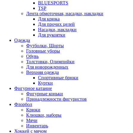
BLUESPORTS
TSP
Лента обмоточная, насадки, накладки
Для крюка
Для прочих целей
Насадки, накладки
Для рукоятки
Одежда
Футболки, Шорты
Головные уборы
Обувь
Толстовки, Олимпийки
Для новорожденных
Верхняя одежда
Спортивные брюки
Куртки
Фигурное катание
Фигурные коньки
Принадлежности фигуристов
Флорбол
Крюки
Клюшки, наборы
Мячи
Инвентарь
Хоккей с мячом