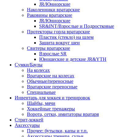
JR/Юниорские
Наколенники вратарские
Раковины вратарские
JR/Юниорские
SR&INT/Взрослые и Подростковые
Протекторы горла вратарские
Пластик (стекло) на шлем
Защита вокруг шеи
Свитеры вратарские
Взрослые SR
Юношеские и детские JR&YTH
Сумки/Баулы
На колесах
Вратарские на колесах
Обычные/переносные
Вратарские переносные
Специальные
Инвентарь для хоккея и тренировок
Шайбы, мячи
Хоккейные тренажеры
Ворота, сетки, имитаторы вратаря
Стрит-хоккей
Аксессуары
Прочее: бутылки, капы и т.п.
Аксессуары тренера, судьи