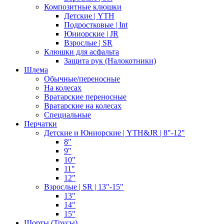
Композитные клюшки
Детские | YTH
Подростковые | Int
Юниорские | JR
Взрослые | SR
Клюшки для асфальта
Защита рук (Налокотники)
Шлема
Обычные/переносные
На колесах
Вратарские переносные
Вратарские на колесах
Специальные
Перчатки
Детские и Юниорские | YTH&JR | 8"-12"
8"
9"
10"
11"
12"
Взрослые | SR | 13"-15"
13"
14"
15"
Шорты (Трусы)