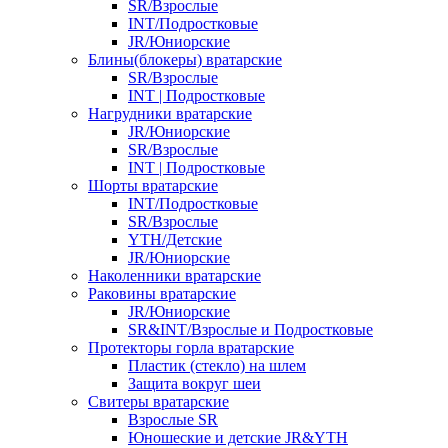
SR/Взрослые
INT/Подростковые
JR/Юниорские
Блины(блокеры) вратарские
SR/Взрослые
INT | Подростковые
Нагрудники вратарские
JR/Юниорские
SR/Взрослые
INT | Подростковые
Шорты вратарские
INT/Подростковые
SR/Взрослые
YTH/Детские
JR/Юниорские
Наколенники вратарские
Раковины вратарские
JR/Юниорские
SR&INT/Взрослые и Подростковые
Протекторы горла вратарские
Пластик (стекло) на шлем
Защита вокруг шеи
Свитеры вратарские
Взрослые SR
Юношеские и детские JR&YTH