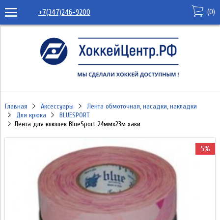
(
0
)
+7(347)246-9200
Главная
Аксессуары
Лента обмоточная, насадки, накладки
Для крюка
BLUESPORT
Лента для клюшек BlueSport 24ммx23м хаки
5%