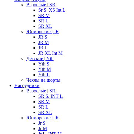
Взрослые | SR
Sr S, XS Int L
SR M
SR L
SR XL
Юниорские | JR
JR S
JR M
JR L
JR XL Int M
Детские | Yth
Yth S
Yth M
Yth L
Чехлы на шорты
Нагрудники
Взрослые | SR
SR S, INT L
SR M
SR L
SR XL
Юниорские | JR
Jr S
Jr M
Jr L, INT M