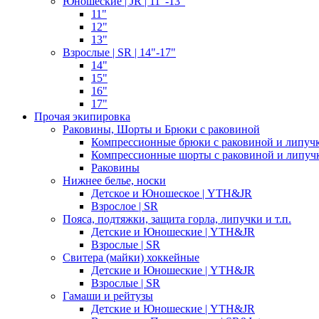
Юношеские | JR | 11"-13"
11"
12"
13"
Взрослые | SR | 14"-17"
14"
15"
16"
17"
Прочая экипировка
Раковины, Шорты и Брюки с раковиной
Компрессионные брюки с раковиной и липуч
Компрессионные шорты с раковиной и липуч
Раковины
Нижнее белье, носки
Детское и Юношеское | YTH&JR
Взрослое | SR
Пояса, подтяжки, защита горла, липучки и т.п.
Детские и Юношеские | YTH&JR
Взрослые | SR
Свитера (майки) хоккейные
Детские и Юношеские | YTH&JR
Взрослые | SR
Гамаши и рейтузы
Детские и Юношеские | YTH&JR