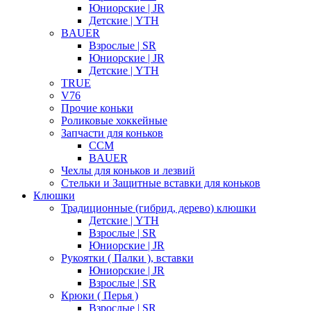
Юниорские | JR
Детские | YTH
BAUER
Взрослые | SR
Юниорские | JR
Детские | YTH
TRUE
V76
Прочие коньки
Роликовые хоккейные
Запчасти для коньков
CCM
BAUER
Чехлы для коньков и лезвий
Стельки и Защитные вставки для коньков
Клюшки
Традиционные (гибрид, дерево) клюшки
Детские | YTH
Взрослые | SR
Юниорские | JR
Рукоятки ( Палки ), вставки
Юниорские | JR
Взрослые | SR
Крюки ( Перья )
Взрослые | SR