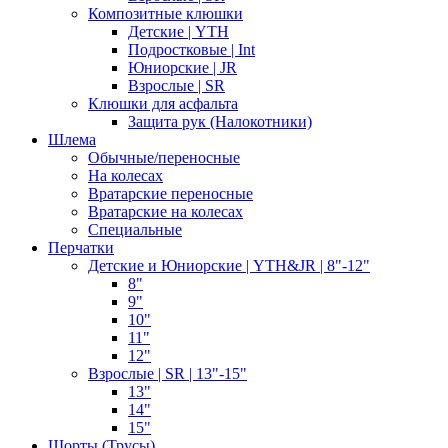
Композитные клюшки
Детские | YTH
Подростковые | Int
Юниорские | JR
Взрослые | SR
Клюшки для асфальта
Защита рук (Налокотники)
Шлема
Обычные/переносные
На колесах
Вратарские переносные
Вратарские на колесах
Специальные
Перчатки
Детские и Юниорские | YTH&JR | 8"-12"
8"
9"
10"
11"
12"
Взрослые | SR | 13"-15"
13"
14"
15"
Шорты (Трусы)