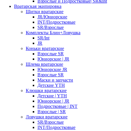
Взрослые и Подростковые| SR&Int
Вратарская экипировка
Щитки вратарские
JR/Юниорские
INT/Подростковые
SR/Взрослые
Комплекты Блин+Ловушка
SR/Int
JR
Коньки вратарские
Взрослые SR
Юниорские | JR
Шлема вратарские
Юниорские JR
Взрослые SR
Маски и запчасти
Детские YTH
Клюшки вратарские
Детские | YTH
Юниорские | JR
Подростковые | INT
Взрослые | SR
Ловушки вратарские
SR/Взрослые
INT/Подростковые