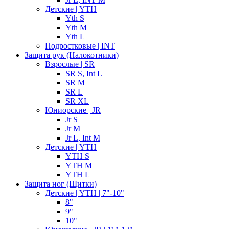
Детские | YTH
Yth S
Yth M
Yth L
Подростковые | INT
Защита рук (Налокотники)
Взрослые | SR
SR S, Int L
SR M
SR L
SR XL
Юниорские | JR
Jr S
Jr M
Jr L, Int M
Детские | YTH
YTH S
YTH M
YTH L
Защита ног (Щитки)
Детские | YTH | 7"-10"
8"
9"
10"