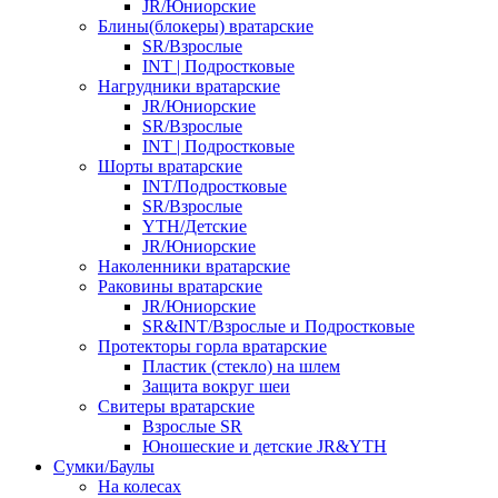
JR/Юниорские
Блины(блокеры) вратарские
SR/Взрослые
INT | Подростковые
Нагрудники вратарские
JR/Юниорские
SR/Взрослые
INT | Подростковые
Шорты вратарские
INT/Подростковые
SR/Взрослые
YTH/Детские
JR/Юниорские
Наколенники вратарские
Раковины вратарские
JR/Юниорские
SR&INT/Взрослые и Подростковые
Протекторы горла вратарские
Пластик (стекло) на шлем
Защита вокруг шеи
Свитеры вратарские
Взрослые SR
Юношеские и детские JR&YTH
Сумки/Баулы
На колесах