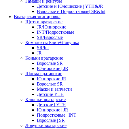
Гамаши и рейтузы
Детские и Юношеские | YTH&JR
Взрослые и Подростковые| SR&Int
Вратарская экипировка
Щитки вратарские
JR/Юниорские
INT/Подростковые
SR/Взрослые
Комплекты Блин+Ловушка
SR/Int
JR
Коньки вратарские
Взрослые SR
Юниорские | JR
Шлема вратарские
Юниорские JR
Взрослые SR
Маски и запчасти
Детские YTH
Клюшки вратарские
Детские | YTH
Юниорские | JR
Подростковые | INT
Взрослые | SR
Ловушки вратарские