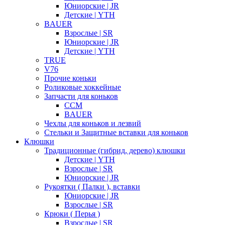
Юниорские | JR
Детские | YTH
BAUER
Взрослые | SR
Юниорские | JR
Детские | YTH
TRUE
V76
Прочие коньки
Роликовые хоккейные
Запчасти для коньков
CCM
BAUER
Чехлы для коньков и лезвий
Стельки и Защитные вставки для коньков
Клюшки
Традиционные (гибрид, дерево) клюшки
Детские | YTH
Взрослые | SR
Юниорские | JR
Рукоятки ( Палки ), вставки
Юниорские | JR
Взрослые | SR
Крюки ( Перья )
Взрослые | SR