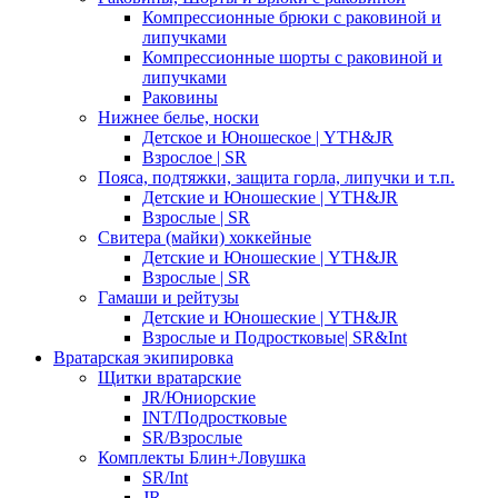
Компрессионные брюки с раковиной и
липучками
Компрессионные шорты с раковиной и
липучками
Раковины
Нижнее белье, носки
Детское и Юношеское | YTH&JR
Взрослое | SR
Пояса, подтяжки, защита горла, липучки и т.п.
Детские и Юношеские | YTH&JR
Взрослые | SR
Свитера (майки) хоккейные
Детские и Юношеские | YTH&JR
Взрослые | SR
Гамаши и рейтузы
Детские и Юношеские | YTH&JR
Взрослые и Подростковые| SR&Int
Вратарская экипировка
Щитки вратарские
JR/Юниорские
INT/Подростковые
SR/Взрослые
Комплекты Блин+Ловушка
SR/Int
JR