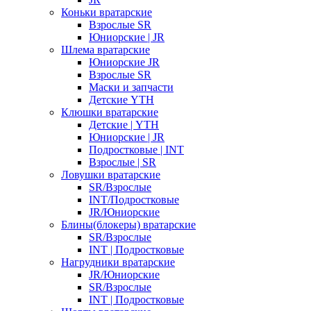
Коньки вратарские
Взрослые SR
Юниорские | JR
Шлема вратарские
Юниорские JR
Взрослые SR
Маски и запчасти
Детские YTH
Клюшки вратарские
Детские | YTH
Юниорские | JR
Подростковые | INT
Взрослые | SR
Ловушки вратарские
SR/Взрослые
INT/Подростковые
JR/Юниорские
Блины(блокеры) вратарские
SR/Взрослые
INT | Подростковые
Нагрудники вратарские
JR/Юниорские
SR/Взрослые
INT | Подростковые