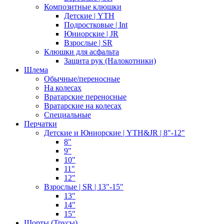
Композитные клюшки
Детские | YTH
Подростковые | Int
Юниорские | JR
Взрослые | SR
Клюшки для асфальта
Защита рук (Налокотники)
Шлема
Обычные/переносные
На колесах
Вратарские переносные
Вратарские на колесах
Специальные
Перчатки
Детские и Юниорские | YTH&JR | 8"-12"
8"
9"
10"
11"
12"
Взрослые | SR | 13"-15"
13"
14"
15"
Шорты (Трусы)