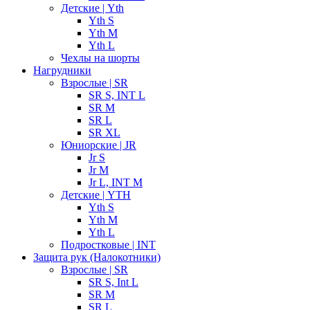
Детские | Yth
Yth S
Yth M
Yth L
Чехлы на шорты
Нагрудники
Взрослые | SR
SR S, INT L
SR M
SR L
SR XL
Юниорские | JR
Jr S
Jr M
Jr L, INT M
Детские | YTH
Yth S
Yth M
Yth L
Подростковые | INT
Защита рук (Налокотники)
Взрослые | SR
SR S, Int L
SR M
SR L