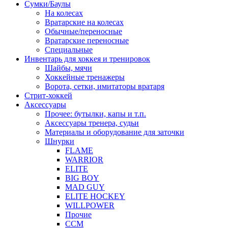
Сумки/Баулы
На колесах
Вратарские на колесах
Обычные/переносные
Вратарские переносные
Специальные
Инвентарь для хоккея и тренировок
Шайбы, мячи
Хоккейные тренажеры
Ворота, сетки, имитаторы вратаря
Стрит-хоккей
Аксессуары
Прочее: бутылки, капы и т.п.
Аксессуары тренера, судьи
Материалы и оборудование для заточки
Шнурки
FLAME
WARRIOR
ELITE
BIG BOY
MAD GUY
ELITE HOCKEY
WILLPOWER
Прочие
CCM