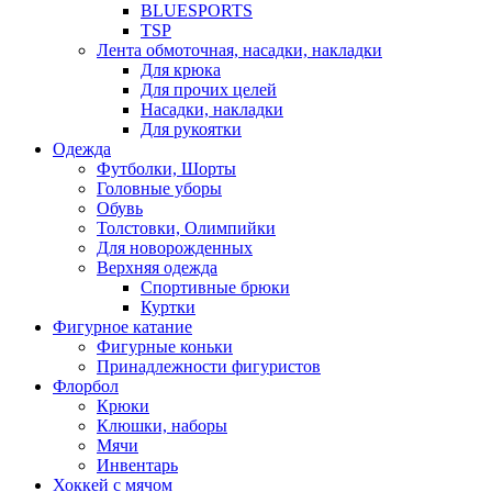
BLUESPORTS
TSP
Лента обмоточная, насадки, накладки
Для крюка
Для прочих целей
Насадки, накладки
Для рукоятки
Одежда
Футболки, Шорты
Головные уборы
Обувь
Толстовки, Олимпийки
Для новорожденных
Верхняя одежда
Спортивные брюки
Куртки
Фигурное катание
Фигурные коньки
Принадлежности фигуристов
Флорбол
Крюки
Клюшки, наборы
Мячи
Инвентарь
Хоккей с мячом