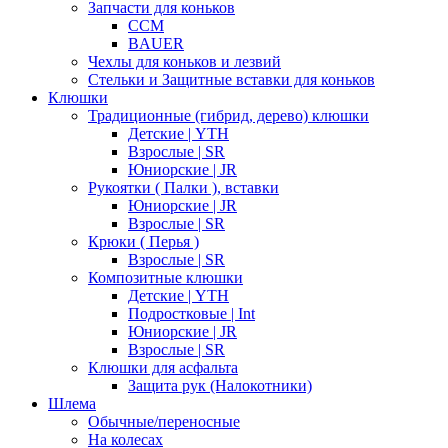
Запчасти для коньков
CCM
BAUER
Чехлы для коньков и лезвий
Стельки и Защитные вставки для коньков
Клюшки
Традиционные (гибрид, дерево) клюшки
Детские | YTH
Взрослые | SR
Юниорские | JR
Рукоятки ( Палки ), вставки
Юниорские | JR
Взрослые | SR
Крюки ( Перья )
Взрослые | SR
Композитные клюшки
Детские | YTH
Подростковые | Int
Юниорские | JR
Взрослые | SR
Клюшки для асфальта
Защита рук (Налокотники)
Шлема
Обычные/переносные
На колесах