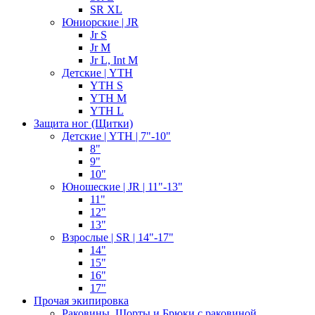
SR XL
Юниорские | JR
Jr S
Jr M
Jr L, Int M
Детские | YTH
YTH S
YTH M
YTH L
Защита ног (Щитки)
Детские | YTH | 7"-10"
8"
9"
10"
Юношеские | JR | 11"-13"
11"
12"
13"
Взрослые | SR | 14"-17"
14"
15"
16"
17"
Прочая экипировка
Раковины, Шорты и Брюки с раковиной