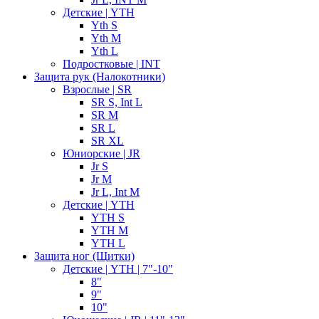
Детские | YTH
Yth S
Yth M
Yth L
Подростковые | INT
Защита рук (Налокотники)
Взрослые | SR
SR S, Int L
SR M
SR L
SR XL
Юниорские | JR
Jr S
Jr M
Jr L, Int M
Детские | YTH
YTH S
YTH M
YTH L
Защита ног (Щитки)
Детские | YTH | 7"-10"
8"
9"
10"