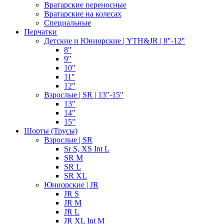
Вратарские переносные
Вратарские на колесах
Специальные
Перчатки
Детские и Юниорские | YTH&JR | 8"-12"
8"
9"
10"
11"
12"
Взрослые | SR | 13"-15"
13"
14"
15"
Шорты (Трусы)
Взрослые | SR
Sr S, XS Int L
SR M
SR L
SR XL
Юниорские | JR
JR S
JR M
JR L
JR XL Int M