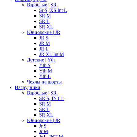
Взрослые | SR
Sr S, XS Int L
SR M
SR L
SR XL
Юниорские | JR
JR S
JR M
JR L
JR XL Int M
Детские | Yth
Yth S
Yth M
Yth L
Чехлы на шорты
Нагрудники
Взрослые | SR
SR S, INT L
SR M
SR L
SR XL
Юниорские | JR
Jr S
Jr M
Jr L, INT M