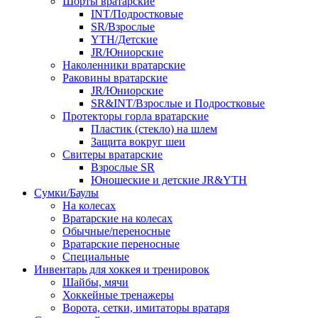
Шорты вратарские
INT/Подростковые
SR/Взрослые
YTH/Детские
JR/Юниорские
Наколенники вратарские
Раковины вратарские
JR/Юниорские
SR&INT/Взрослые и Подростковые
Протекторы горла вратарские
Пластик (стекло) на шлем
Защита вокруг шеи
Свитеры вратарские
Взрослые SR
Юношеские и детские JR&YTH
Сумки/Баулы
На колесах
Вратарские на колесах
Обычные/переносные
Вратарские переносные
Специальные
Инвентарь для хоккея и тренировок
Шайбы, мячи
Хоккейные тренажеры
Ворота, сетки, имитаторы вратаря