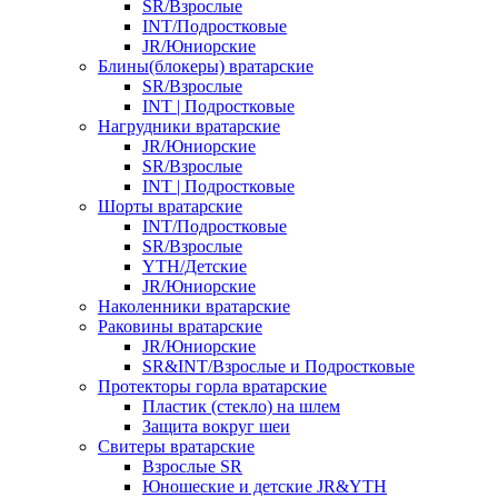
SR/Взрослые
INT/Подростковые
JR/Юниорские
Блины(блокеры) вратарские
SR/Взрослые
INT | Подростковые
Нагрудники вратарские
JR/Юниорские
SR/Взрослые
INT | Подростковые
Шорты вратарские
INT/Подростковые
SR/Взрослые
YTH/Детские
JR/Юниорские
Наколенники вратарские
Раковины вратарские
JR/Юниорские
SR&INT/Взрослые и Подростковые
Протекторы горла вратарские
Пластик (стекло) на шлем
Защита вокруг шеи
Свитеры вратарские
Взрослые SR
Юношеские и детские JR&YTH