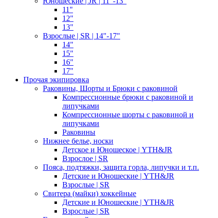
Юношеские | JR | 11"-13"
11"
12"
13"
Взрослые | SR | 14"-17"
14"
15"
16"
17"
Прочая экипировка
Раковины, Шорты и Брюки с раковиной
Компрессионные брюки с раковиной и
липучками
Компрессионные шорты с раковиной и
липучками
Раковины
Нижнее белье, носки
Детское и Юношеское | YTH&JR
Взрослое | SR
Пояса, подтяжки, защита горла, липучки и т.п.
Детские и Юношеские | YTH&JR
Взрослые | SR
Свитера (майки) хоккейные
Детские и Юношеские | YTH&JR
Взрослые | SR