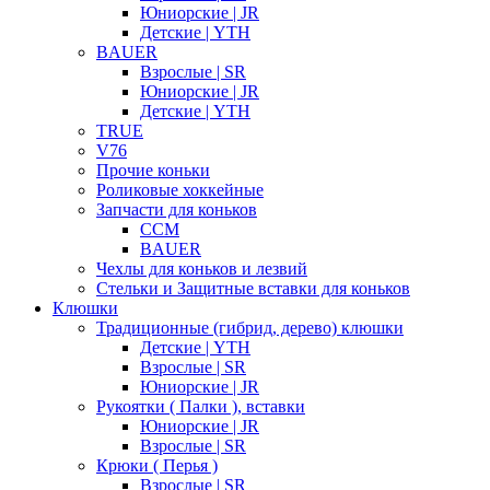
Юниорские | JR
Детские | YTH
BAUER
Взрослые | SR
Юниорские | JR
Детские | YTH
TRUE
V76
Прочие коньки
Роликовые хоккейные
Запчасти для коньков
CCM
BAUER
Чехлы для коньков и лезвий
Стельки и Защитные вставки для коньков
Клюшки
Традиционные (гибрид, дерево) клюшки
Детские | YTH
Взрослые | SR
Юниорские | JR
Рукоятки ( Палки ), вставки
Юниорские | JR
Взрослые | SR
Крюки ( Перья )
Взрослые | SR