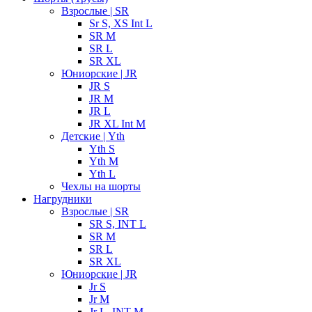
Взрослые | SR
Sr S, XS Int L
SR M
SR L
SR XL
Юниорские | JR
JR S
JR M
JR L
JR XL Int M
Детские | Yth
Yth S
Yth M
Yth L
Чехлы на шорты
Нагрудники
Взрослые | SR
SR S, INT L
SR M
SR L
SR XL
Юниорские | JR
Jr S
Jr M
Jr L, INT M