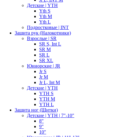
Детские | YTH
Yth S
Yth M
Yth L
Подростковые | INT
Защита рук (Налокотники)
Взрослые | SR
SR S, Int L
SR M
SR L
SR XL
Юниорские | JR
Jr S
Jr M
Jr L, Int M
Детские | YTH
YTH S
YTH M
YTH L
Защита ног (Щитки)
Детские | YTH | 7"-10"
8"
9"
10"