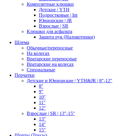
Композитные клюшки
Детские | YTH
Подростковые | Int
Юниорские | JR
Взрослые | SR
Клюшки для асфальта
Защита рук (Налокотники)
Шлема
Обычные/переносные
На колесах
Вратарские переносные
Вратарские на колесах
Специальные
Перчатки
Детские и Юниорские | YTH&JR | 8"-12"
8"
9"
10"
11"
12"
Взрослые | SR | 13"-15"
13"
14"
15"
Шорты (Трусы)