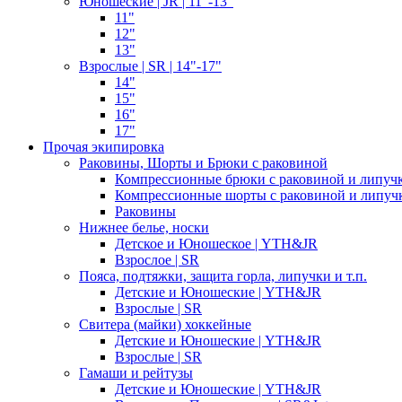
Юношеские | JR | 11"-13"
11"
12"
13"
Взрослые | SR | 14"-17"
14"
15"
16"
17"
Прочая экипировка
Раковины, Шорты и Брюки с раковиной
Компрессионные брюки с раковиной и липуч
Компрессионные шорты с раковиной и липуч
Раковины
Нижнее белье, носки
Детское и Юношеское | YTH&JR
Взрослое | SR
Пояса, подтяжки, защита горла, липучки и т.п.
Детские и Юношеские | YTH&JR
Взрослые | SR
Свитера (майки) хоккейные
Детские и Юношеские | YTH&JR
Взрослые | SR
Гамаши и рейтузы
Детские и Юношеские | YTH&JR