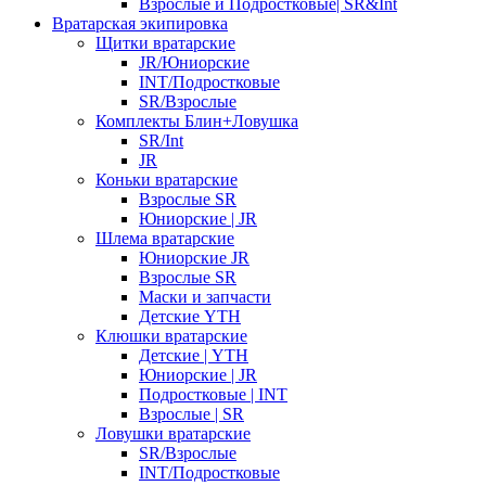
Взрослые и Подростковые| SR&Int
Вратарская экипировка
Щитки вратарские
JR/Юниорские
INT/Подростковые
SR/Взрослые
Комплекты Блин+Ловушка
SR/Int
JR
Коньки вратарские
Взрослые SR
Юниорские | JR
Шлема вратарские
Юниорские JR
Взрослые SR
Маски и запчасти
Детские YTH
Клюшки вратарские
Детские | YTH
Юниорские | JR
Подростковые | INT
Взрослые | SR
Ловушки вратарские
SR/Взрослые
INT/Подростковые