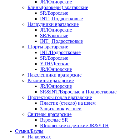
JR/Юниорские
Блины(блокеры) вратарские
SR/Взрослые
INT | Подростковые
Нагрудники вратарские
JR/Юниорские
SR/Взрослые
INT | Подростковые
Шорты вратарские
INT/Подростковые
SR/Взрослые
YTH/Детские
JR/Юниорские
Наколенники вратарские
Раковины вратарские
JR/Юниорские
SR&INT/Взрослые и Подростковые
Протекторы горла вратарские
Пластик (стекло) на шлем
Защита вокруг шеи
Свитеры вратарские
Взрослые SR
Юношеские и детские JR&YTH
Сумки/Баулы
На колесах