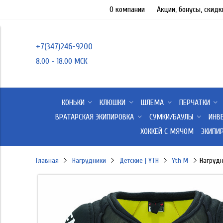
О компании
Акции, бонусы, скидк
+7(347)246-9200
8.00 - 18.00 МСК
КОНЬКИ
КЛЮШКИ
ШЛЕМА
ПЕРЧАТКИ
ВРАТАРСКАЯ ЭКИПИРОВКА
СУМКИ/БАУЛЫ
ИНВ
ХОККЕЙ С МЯЧОМ
ЭКИПИ
Главная
Нагрудники
Детские | YTH
Yth M
Нагрудн