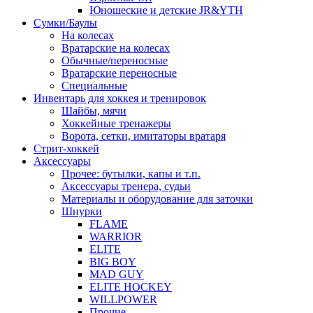
Юношеские и детские JR&YTH
Сумки/Баулы
На колесах
Вратарские на колесах
Обычные/переносные
Вратарские переносные
Специальные
Инвентарь для хоккея и тренировок
Шайбы, мячи
Хоккейные тренажеры
Ворота, сетки, имитаторы вратаря
Стрит-хоккей
Аксессуары
Прочее: бутылки, капы и т.п.
Аксессуары тренера, судьи
Материалы и оборудование для заточки
Шнурки
FLAME
WARRIOR
ELITE
BIG BOY
MAD GUY
ELITE HOCKEY
WILLPOWER
Прочие