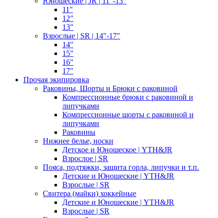
Юношеские | JR | 11"-13"
11"
12"
13"
Взрослые | SR | 14"-17"
14"
15"
16"
17"
Прочая экипировка
Раковины, Шорты и Брюки с раковиной
Компрессионные брюки с раковиной и
липучками
Компрессионные шорты с раковиной и
липучками
Раковины
Нижнее белье, носки
Детское и Юношеское | YTH&JR
Взрослое | SR
Пояса, подтяжки, защита горла, липучки и т.п.
Детские и Юношеские | YTH&JR
Взрослые | SR
Свитера (майки) хоккейные
Детские и Юношеские | YTH&JR
Взрослые | SR