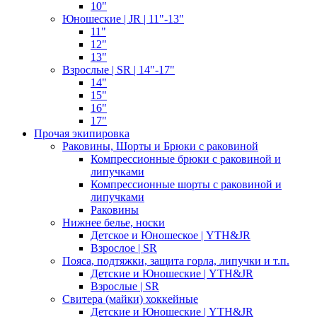
10"
Юношеские | JR | 11"-13"
11"
12"
13"
Взрослые | SR | 14"-17"
14"
15"
16"
17"
Прочая экипировка
Раковины, Шорты и Брюки с раковиной
Компрессионные брюки с раковиной и
липучками
Компрессионные шорты с раковиной и
липучками
Раковины
Нижнее белье, носки
Детское и Юношеское | YTH&JR
Взрослое | SR
Пояса, подтяжки, защита горла, липучки и т.п.
Детские и Юношеские | YTH&JR
Взрослые | SR
Свитера (майки) хоккейные
Детские и Юношеские | YTH&JR