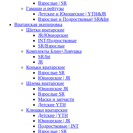
Взрослые | SR
Гамаши и рейтузы
Детские и Юношеские | YTH&JR
Взрослые и Подростковые| SR&Int
Вратарская экипировка
Щитки вратарские
JR/Юниорские
INT/Подростковые
SR/Взрослые
Комплекты Блин+Ловушка
SR/Int
JR
Коньки вратарские
Взрослые SR
Юниорские | JR
Шлема вратарские
Юниорские JR
Взрослые SR
Маски и запчасти
Детские YTH
Клюшки вратарские
Детские | YTH
Юниорские | JR
Подростковые | INT
Взрослые | SR