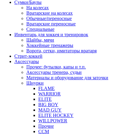
Сумки/Баулы
На колесах
Вратарские на колесах
Обычные/переносные
Вратарские переносные
Специальные
Инвентарь для хоккея и тренировок
Шайбы, мячи
Хоккейные тренажеры
Ворота, сетки, имитаторы вратаря
Стрит-хоккей
Аксессуары
Прочее: бутылки, капы и т.п.
Аксессуары тренера, судьи
Материалы и оборудование для заточки
Шнурки
FLAME
WARRIOR
ELITE
BIG BOY
MAD GUY
ELITE HOCKEY
WILLPOWER
Прочие
CCM