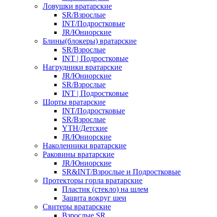
Ловушки вратарские
SR/Взрослые
INT/Подростковые
JR/Юниорские
Блины(блокеры) вратарские
SR/Взрослые
INT | Подростковые
Нагрудники вратарские
JR/Юниорские
SR/Взрослые
INT | Подростковые
Шорты вратарские
INT/Подростковые
SR/Взрослые
YTH/Детские
JR/Юниорские
Наколенники вратарские
Раковины вратарские
JR/Юниорские
SR&INT/Взрослые и Подростковые
Протекторы горла вратарские
Пластик (стекло) на шлем
Защита вокруг шеи
Свитеры вратарские
Взрослые SR