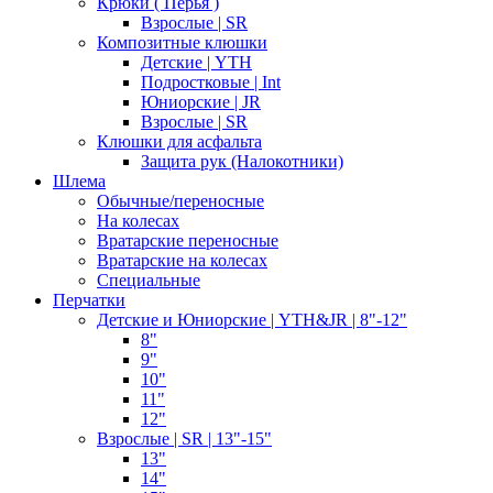
Крюки ( Перья )
Взрослые | SR
Композитные клюшки
Детские | YTH
Подростковые | Int
Юниорские | JR
Взрослые | SR
Клюшки для асфальта
Защита рук (Налокотники)
Шлема
Обычные/переносные
На колесах
Вратарские переносные
Вратарские на колесах
Специальные
Перчатки
Детские и Юниорские | YTH&JR | 8"-12"
8"
9"
10"
11"
12"
Взрослые | SR | 13"-15"
13"
14"