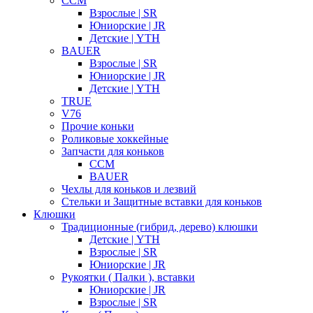
CCM
Взрослые | SR
Юниорские | JR
Детские | YTH
BAUER
Взрослые | SR
Юниорские | JR
Детские | YTH
TRUE
V76
Прочие коньки
Роликовые хоккейные
Запчасти для коньков
CCM
BAUER
Чехлы для коньков и лезвий
Стельки и Защитные вставки для коньков
Клюшки
Традиционные (гибрид, дерево) клюшки
Детские | YTH
Взрослые | SR
Юниорские | JR
Рукоятки ( Палки ), вставки
Юниорские | JR
Взрослые | SR