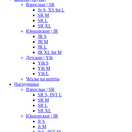
Взрослые | SR
Sr S, XS Int L
SR M
SR L
SR XL
Юниорские | JR
JR S
JR M
JR L
JR XL Int M
Детские | Yth
Yth S
Yth M
Yth L
Чехлы на шорты
Нагрудники
Взрослые | SR
SR S, INT L
SR M
SR L
SR XL
Юниорские | JR
Jr S
Jr M
Jr L, INT M