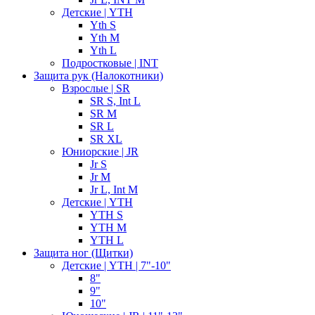
Детские | YTH
Yth S
Yth M
Yth L
Подростковые | INT
Защита рук (Налокотники)
Взрослые | SR
SR S, Int L
SR M
SR L
SR XL
Юниорские | JR
Jr S
Jr M
Jr L, Int M
Детские | YTH
YTH S
YTH M
YTH L
Защита ног (Щитки)
Детские | YTH | 7"-10"
8"
9"
10"