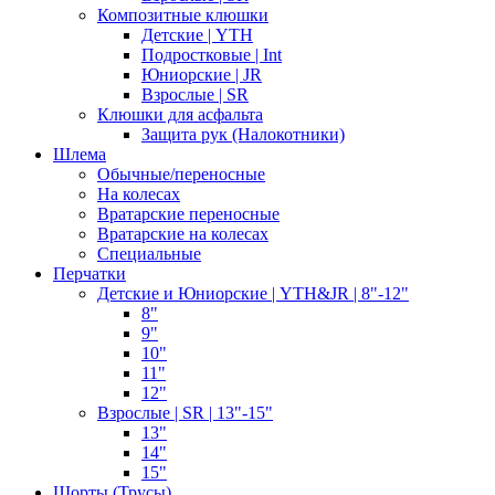
Композитные клюшки
Детские | YTH
Подростковые | Int
Юниорские | JR
Взрослые | SR
Клюшки для асфальта
Защита рук (Налокотники)
Шлема
Обычные/переносные
На колесах
Вратарские переносные
Вратарские на колесах
Специальные
Перчатки
Детские и Юниорские | YTH&JR | 8"-12"
8"
9"
10"
11"
12"
Взрослые | SR | 13"-15"
13"
14"
15"
Шорты (Трусы)