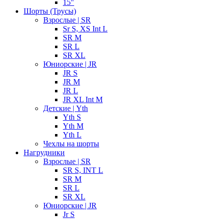
15"
Шорты (Трусы)
Взрослые | SR
Sr S, XS Int L
SR M
SR L
SR XL
Юниорские | JR
JR S
JR M
JR L
JR XL Int M
Детские | Yth
Yth S
Yth M
Yth L
Чехлы на шорты
Нагрудники
Взрослые | SR
SR S, INT L
SR M
SR L
SR XL
Юниорские | JR
Jr S