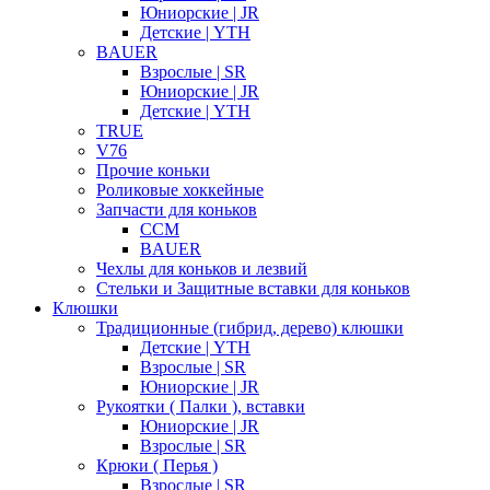
Юниорские | JR
Детские | YTH
BAUER
Взрослые | SR
Юниорские | JR
Детские | YTH
TRUE
V76
Прочие коньки
Роликовые хоккейные
Запчасти для коньков
CCM
BAUER
Чехлы для коньков и лезвий
Стельки и Защитные вставки для коньков
Клюшки
Традиционные (гибрид, дерево) клюшки
Детские | YTH
Взрослые | SR
Юниорские | JR
Рукоятки ( Палки ), вставки
Юниорские | JR
Взрослые | SR
Крюки ( Перья )
Взрослые | SR