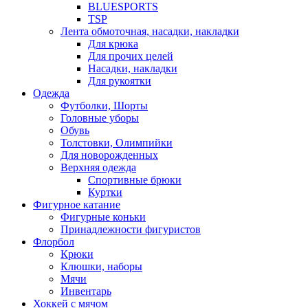
BLUESPORTS
TSP
Лента обмоточная, насадки, накладки
Для крюка
Для прочих целей
Насадки, накладки
Для рукоятки
Одежда
Футболки, Шорты
Головные уборы
Обувь
Толстовки, Олимпийки
Для новорожденных
Верхняя одежда
Спортивные брюки
Куртки
Фигурное катание
Фигурные коньки
Принадлежности фигуристов
Флорбол
Крюки
Клюшки, наборы
Мячи
Инвентарь
Хоккей с мячом