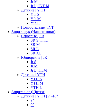
Jr M
Jr L, INT M
Детские | YTH
Yth S
Yth M
Yth L
Подростковые | INT
Защита рук (Налокотники)
Взрослые | SR
SR S, Int L
SR M
SR L
SR XL
Юниорские | JR
Jr S
Jr M
Jr L, Int M
Детские | YTH
YTH S
YTH M
YTH L
Защита ног (Щитки)
Детские | YTH | 7"-10"
8"
9"