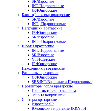
SR/Взрослые
INT/Подростковые
JR/Юниорские
Блины(блокеры) вратарские
SR/Взрослые
INT | Подростковые
Нагрудники вратарские
JR/Юниорские
SR/Взрослые
INT | Подростковые
Шорты вратарские
INT/Подростковые
SR/Взрослые
YTH/Детские
JR/Юниорские
Наколенники вратарские
Раковины вратарские
JR/Юниорские
SR&INT/Взрослые и Подростковые
Протекторы горла вратарские
Пластик (стекло) на шлем
Защита вокруг шеи
Свитеры вратарские
Взрослые SR
Юношеские и детские JR&YTH