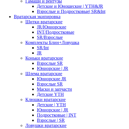
Гамаши и рейтузы
Детские и Юношеские | YTH&JR
Взрослые и Подростковые| SR&Int
Вратарская экипировка
Щитки вратарские
JR/Юниорские
INT/Подростковые
SR/Взрослые
Комплекты Блин+Ловушка
SR/Int
JR
Коньки вратарские
Взрослые SR
Юниорские | JR
Шлема вратарские
Юниорские JR
Взрослые SR
Маски и запчасти
Детские YTH
Клюшки вратарские
Детские | YTH
Юниорские | JR
Подростковые | INT
Взрослые | SR
Ловушки вратарские