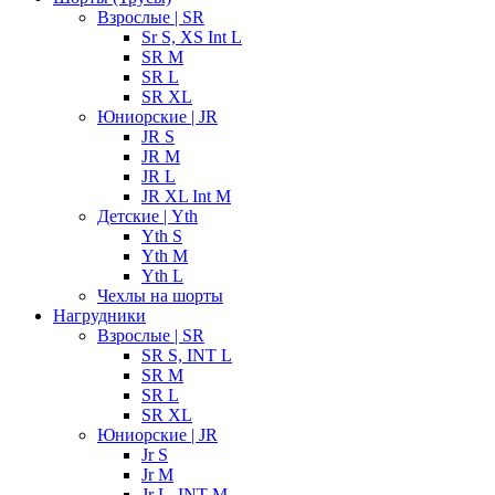
Взрослые | SR
Sr S, XS Int L
SR M
SR L
SR XL
Юниорские | JR
JR S
JR M
JR L
JR XL Int M
Детские | Yth
Yth S
Yth M
Yth L
Чехлы на шорты
Нагрудники
Взрослые | SR
SR S, INT L
SR M
SR L
SR XL
Юниорские | JR
Jr S
Jr M
Jr L, INT M