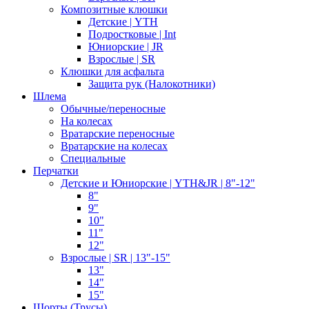
Композитные клюшки
Детские | YTH
Подростковые | Int
Юниорские | JR
Взрослые | SR
Клюшки для асфальта
Защита рук (Налокотники)
Шлема
Обычные/переносные
На колесах
Вратарские переносные
Вратарские на колесах
Специальные
Перчатки
Детские и Юниорские | YTH&JR | 8"-12"
8"
9"
10"
11"
12"
Взрослые | SR | 13"-15"
13"
14"
15"
Шорты (Трусы)