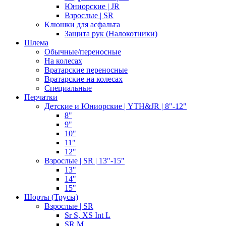
Юниорские | JR
Взрослые | SR
Клюшки для асфальта
Защита рук (Налокотники)
Шлема
Обычные/переносные
На колесах
Вратарские переносные
Вратарские на колесах
Специальные
Перчатки
Детские и Юниорские | YTH&JR | 8"-12"
8"
9"
10"
11"
12"
Взрослые | SR | 13"-15"
13"
14"
15"
Шорты (Трусы)
Взрослые | SR
Sr S, XS Int L
SR M