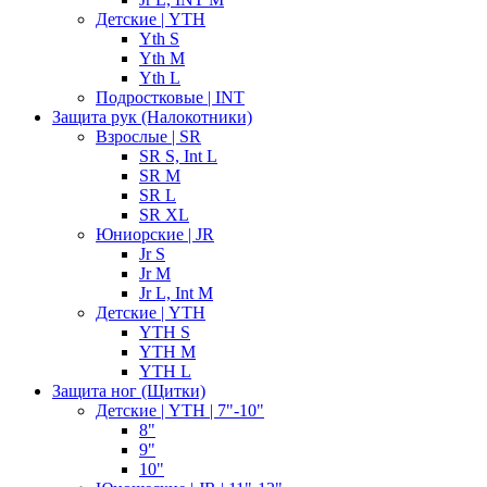
Детские | YTH
Yth S
Yth M
Yth L
Подростковые | INT
Защита рук (Налокотники)
Взрослые | SR
SR S, Int L
SR M
SR L
SR XL
Юниорские | JR
Jr S
Jr M
Jr L, Int M
Детские | YTH
YTH S
YTH M
YTH L
Защита ног (Щитки)
Детские | YTH | 7"-10"
8"
9"
10"