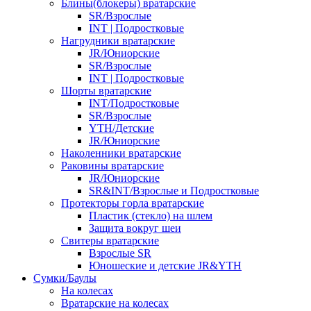
Блины(блокеры) вратарские
SR/Взрослые
INT | Подростковые
Нагрудники вратарские
JR/Юниорские
SR/Взрослые
INT | Подростковые
Шорты вратарские
INT/Подростковые
SR/Взрослые
YTH/Детские
JR/Юниорские
Наколенники вратарские
Раковины вратарские
JR/Юниорские
SR&INT/Взрослые и Подростковые
Протекторы горла вратарские
Пластик (стекло) на шлем
Защита вокруг шеи
Свитеры вратарские
Взрослые SR
Юношеские и детские JR&YTH
Сумки/Баулы
На колесах
Вратарские на колесах