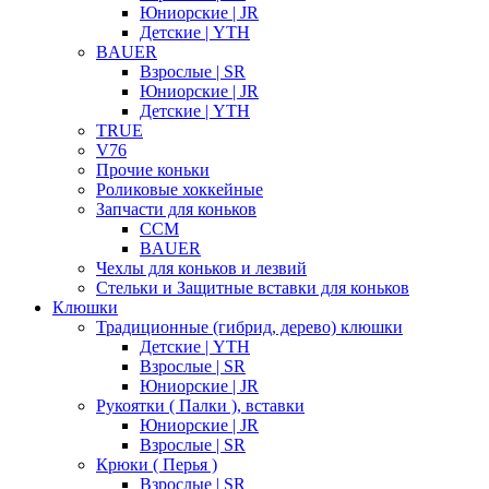
Юниорские | JR
Детские | YTH
BAUER
Взрослые | SR
Юниорские | JR
Детские | YTH
TRUE
V76
Прочие коньки
Роликовые хоккейные
Запчасти для коньков
CCM
BAUER
Чехлы для коньков и лезвий
Стельки и Защитные вставки для коньков
Клюшки
Традиционные (гибрид, дерево) клюшки
Детские | YTH
Взрослые | SR
Юниорские | JR
Рукоятки ( Палки ), вставки
Юниорские | JR
Взрослые | SR
Крюки ( Перья )
Взрослые | SR