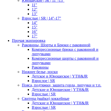
Юношеские | JR | 11"-13"
11"
12"
13"
Взрослые | SR | 14"-17"
14"
15"
16"
17"
Прочая экипировка
Раковины, Шорты и Брюки с раковиной
Компрессионные брюки с раковиной и
липучками
Компрессионные шорты с раковиной и
липучками
Раковины
Нижнее белье, носки
Детское и Юношеское | YTH&JR
Взрослое | SR
Пояса, подтяжки, защита горла, липучки и т.п.
Детские и Юношеские | YTH&JR
Взрослые | SR
Свитера (майки) хоккейные
Детские и Юношеские | YTH&JR
Взрослые | SR