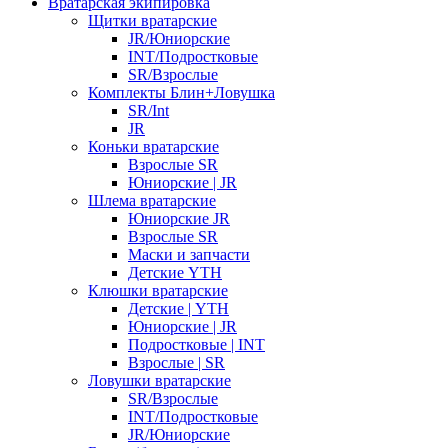
Вратарская экипировка
Щитки вратарские
JR/Юниорские
INT/Подростковые
SR/Взрослые
Комплекты Блин+Ловушка
SR/Int
JR
Коньки вратарские
Взрослые SR
Юниорские | JR
Шлема вратарские
Юниорские JR
Взрослые SR
Маски и запчасти
Детские YTH
Клюшки вратарские
Детские | YTH
Юниорские | JR
Подростковые | INT
Взрослые | SR
Ловушки вратарские
SR/Взрослые
INT/Подростковые
JR/Юниорские