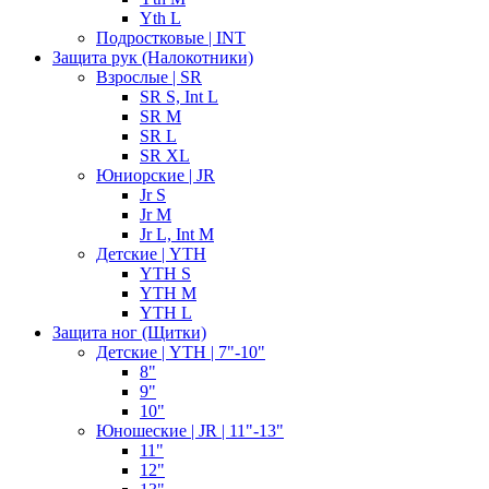
Yth L
Подростковые | INT
Защита рук (Налокотники)
Взрослые | SR
SR S, Int L
SR M
SR L
SR XL
Юниорские | JR
Jr S
Jr M
Jr L, Int M
Детские | YTH
YTH S
YTH M
YTH L
Защита ног (Щитки)
Детские | YTH | 7"-10"
8"
9"
10"
Юношеские | JR | 11"-13"
11"
12"