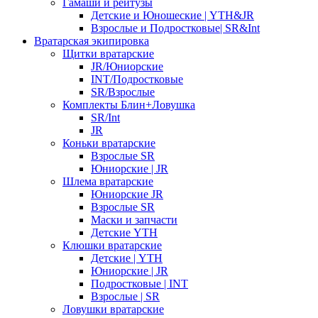
Гамаши и рейтузы
Детские и Юношеские | YTH&JR
Взрослые и Подростковые| SR&Int
Вратарская экипировка
Щитки вратарские
JR/Юниорские
INT/Подростковые
SR/Взрослые
Комплекты Блин+Ловушка
SR/Int
JR
Коньки вратарские
Взрослые SR
Юниорские | JR
Шлема вратарские
Юниорские JR
Взрослые SR
Маски и запчасти
Детские YTH
Клюшки вратарские
Детские | YTH
Юниорские | JR
Подростковые | INT
Взрослые | SR
Ловушки вратарские