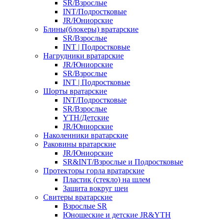
SR/Взрослые
INT/Подростковые
JR/Юниорские
Блины(блокеры) вратарские
SR/Взрослые
INT | Подростковые
Нагрудники вратарские
JR/Юниорские
SR/Взрослые
INT | Подростковые
Шорты вратарские
INT/Подростковые
SR/Взрослые
YTH/Детские
JR/Юниорские
Наколенники вратарские
Раковины вратарские
JR/Юниорские
SR&INT/Взрослые и Подростковые
Протекторы горла вратарские
Пластик (стекло) на шлем
Защита вокруг шеи
Свитеры вратарские
Взрослые SR
Юношеские и детские JR&YTH