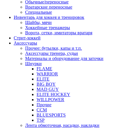
Обычные/переносные
Вратарские переносные
Специальные
Инвентарь для хоккея и тренировок
Шайбы, мячи
Хоккейные тренажеры
Ворота, сетки, имитаторы вратаря
Стрит-хоккей
Аксессуары
Прочее: бутылки, капы и т.п.
Аксессуары тренера, судьи
Материалы и оборудование для заточки
Шнурки
FLAME
WARRIOR
ELITE
BIG BOY
MAD GUY
ELITE HOCKEY
WILLPOWER
Прочие
CCM
BLUESPORTS
TSP
Лента обмоточная, насадки, накладки