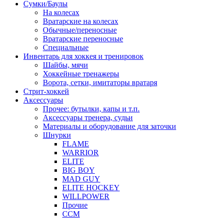
Сумки/Баулы
На колесах
Вратарские на колесах
Обычные/переносные
Вратарские переносные
Специальные
Инвентарь для хоккея и тренировок
Шайбы, мячи
Хоккейные тренажеры
Ворота, сетки, имитаторы вратаря
Стрит-хоккей
Аксессуары
Прочее: бутылки, капы и т.п.
Аксессуары тренера, судьи
Материалы и оборудование для заточки
Шнурки
FLAME
WARRIOR
ELITE
BIG BOY
MAD GUY
ELITE HOCKEY
WILLPOWER
Прочие
CCM