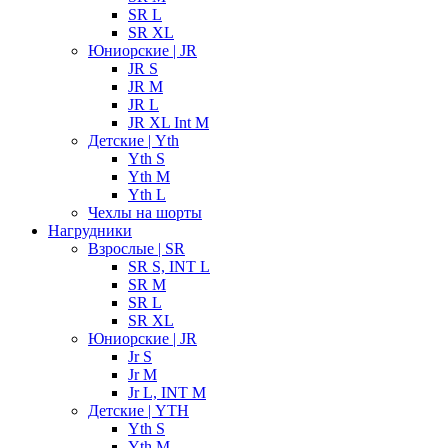
SR L
SR XL
Юниорские | JR
JR S
JR M
JR L
JR XL Int M
Детские | Yth
Yth S
Yth M
Yth L
Чехлы на шорты
Нагрудники
Взрослые | SR
SR S, INT L
SR M
SR L
SR XL
Юниорские | JR
Jr S
Jr M
Jr L, INT M
Детские | YTH
Yth S
Yth M