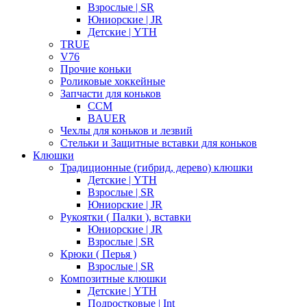
Взрослые | SR
Юниорские | JR
Детские | YTH
TRUE
V76
Прочие коньки
Роликовые хоккейные
Запчасти для коньков
CCM
BAUER
Чехлы для коньков и лезвий
Стельки и Защитные вставки для коньков
Клюшки
Традиционные (гибрид, дерево) клюшки
Детские | YTH
Взрослые | SR
Юниорские | JR
Рукоятки ( Палки ), вставки
Юниорские | JR
Взрослые | SR
Крюки ( Перья )
Взрослые | SR
Композитные клюшки
Детские | YTH
Подростковые | Int