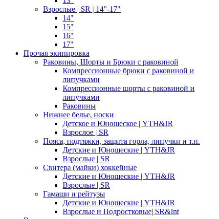
13"
Взрослые | SR | 14"-17"
14"
15"
16"
17"
Прочая экипировка
Раковины, Шорты и Брюки с раковиной
Компрессионные брюки с раковиной и
липучками
Компрессионные шорты с раковиной и
липучками
Раковины
Нижнее белье, носки
Детское и Юношеское | YTH&JR
Взрослое | SR
Пояса, подтяжки, защита горла, липучки и т.п.
Детские и Юношеские | YTH&JR
Взрослые | SR
Свитера (майки) хоккейные
Детские и Юношеские | YTH&JR
Взрослые | SR
Гамаши и рейтузы
Детские и Юношеские | YTH&JR
Взрослые и Подростковые| SR&Int