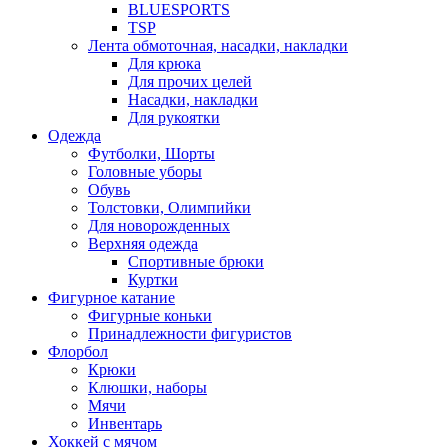
BLUESPORTS
TSP
Лента обмоточная, насадки, накладки
Для крюка
Для прочих целей
Насадки, накладки
Для рукоятки
Одежда
Футболки, Шорты
Головные уборы
Обувь
Толстовки, Олимпийки
Для новорожденных
Верхняя одежда
Спортивные брюки
Куртки
Фигурное катание
Фигурные коньки
Принадлежности фигуристов
Флорбол
Крюки
Клюшки, наборы
Мячи
Инвентарь
Хоккей с мячом