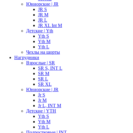
Юниорские | JR
JR S
JR M
JR L
JR XL Int M
Детские | Yth
Yth S
Yth M
Yth L
Чехлы на шорты
Нагрудники
Взрослые | SR
SR S, INT L
SR M
SR L
SR XL
Юниорские | JR
Jr S
Jr M
Jr L, INT M
Детские | YTH
Yth S
Yth M
Yth L
Подростковые | INT