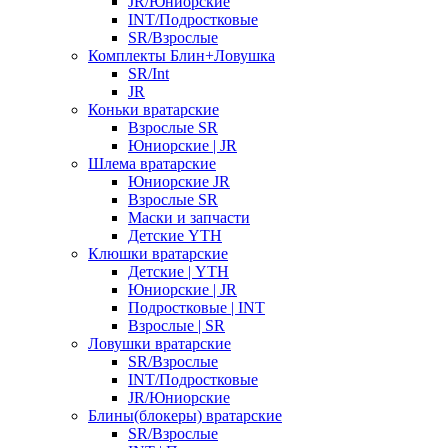
JR/Юниорские
INT/Подростковые
SR/Взрослые
Комплекты Блин+Ловушка
SR/Int
JR
Коньки вратарские
Взрослые SR
Юниорские | JR
Шлема вратарские
Юниорские JR
Взрослые SR
Маски и запчасти
Детские YTH
Клюшки вратарские
Детские | YTH
Юниорские | JR
Подростковые | INT
Взрослые | SR
Ловушки вратарские
SR/Взрослые
INT/Подростковые
JR/Юниорские
Блины(блокеры) вратарские
SR/Взрослые