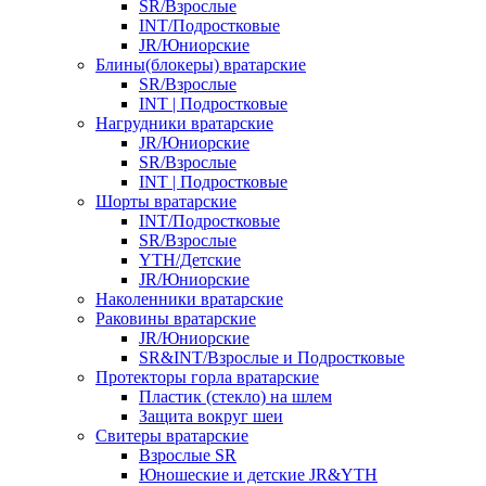
SR/Взрослые
INT/Подростковые
JR/Юниорские
Блины(блокеры) вратарские
SR/Взрослые
INT | Подростковые
Нагрудники вратарские
JR/Юниорские
SR/Взрослые
INT | Подростковые
Шорты вратарские
INT/Подростковые
SR/Взрослые
YTH/Детские
JR/Юниорские
Наколенники вратарские
Раковины вратарские
JR/Юниорские
SR&INT/Взрослые и Подростковые
Протекторы горла вратарские
Пластик (стекло) на шлем
Защита вокруг шеи
Свитеры вратарские
Взрослые SR
Юношеские и детские JR&YTH