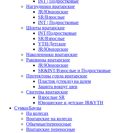
INT | Подростковые
Нагрудники вратарские
JR/Юниорские
SR/Взрослые
INT | Подростковые
Шорты вратарские
INT/Подростковые
SR/Взрослые
YTH/Детские
JR/Юниорские
Наколенники вратарские
Раковины вратарские
JR/Юниорские
SR&INT/Взрослые и Подростковые
Протекторы горла вратарские
Пластик (стекло) на шлем
Защита вокруг шеи
Свитеры вратарские
Взрослые SR
Юношеские и детские JR&YTH
Сумки/Баулы
На колесах
Вратарские на колесах
Обычные/переносные
Вратарские переносные