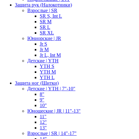
Защита рук (Налокотники)
Взрослые | SR
SR S, Int L
SR M
SR L
SR XL
Юниорские | JR
Jr S
Jr M
Jr L, Int M
Детские | YTH
YTH S
YTH M
YTH L
Защита ног (Щитки)
Детские | YTH | 7"-10"
8"
9"
10"
Юношеские | JR | 11"-13"
11"
12"
13"
Взрослые | SR | 14"-17"
14"