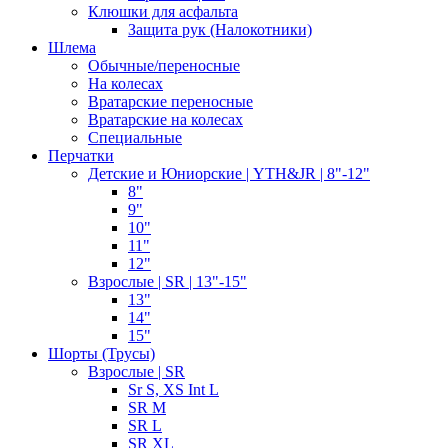
Клюшки для асфальта
Защита рук (Налокотники)
Шлема
Обычные/переносные
На колесах
Вратарские переносные
Вратарские на колесах
Специальные
Перчатки
Детские и Юниорские | YTH&JR | 8"-12"
8"
9"
10"
11"
12"
Взрослые | SR | 13"-15"
13"
14"
15"
Шорты (Трусы)
Взрослые | SR
Sr S, XS Int L
SR M
SR L
SR XL