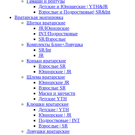
Гамаши и рейтузы
Детские и Юношеские | YTH&JR
Взрослые и Подростковые| SR&Int
Вратарская экипировка
Щитки вратарские
JR/Юниорские
INT/Подростковые
SR/Взрослые
Комплекты Блин+Ловушка
SR/Int
JR
Коньки вратарские
Взрослые SR
Юниорские | JR
Шлема вратарские
Юниорские JR
Взрослые SR
Маски и запчасти
Детские YTH
Клюшки вратарские
Детские | YTH
Юниорские | JR
Подростковые | INT
Взрослые | SR
Ловушки вратарские