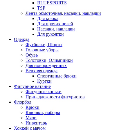
BLUESPORTS
TSP
Лента обмоточная, насадки, накладки
Для крюка
Для прочих целей
Насадки, накладки
Для рукоятки
Одежда
Футболки, Шорты
Головные уборы
Обувь
Толстовки, Олимпийки
Для новорожденных
Верхняя одежда
Спортивные брюки
Куртки
Фигурное катание
Фигурные коньки
Принадлежности фигуристов
Флорбол
Крюки
Клюшки, наборы
Мячи
Инвентарь
Хоккей с мячом