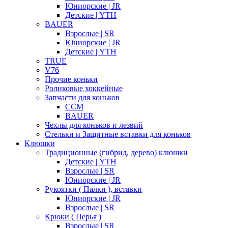
Юниорские | JR
Детские | YTH
BAUER
Взрослые | SR
Юниорские | JR
Детские | YTH
TRUE
V76
Прочие коньки
Роликовые хоккейные
Запчасти для коньков
CCM
BAUER
Чехлы для коньков и лезвий
Стельки и Защитные вставки для коньков
Клюшки
Традиционные (гибрид, дерево) клюшки
Детские | YTH
Взрослые | SR
Юниорские | JR
Рукоятки ( Палки ), вставки
Юниорские | JR
Взрослые | SR
Крюки ( Перья )
Взрослые | SR