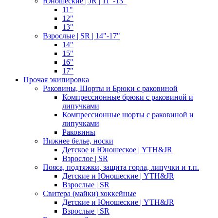
Юношеские | JR | 11"-13"
11"
12"
13"
Взрослые | SR | 14"-17"
14"
15"
16"
17"
Прочая экипировка
Раковины, Шорты и Брюки с раковиной
Компрессионные брюки с раковиной и
липучками
Компрессионные шорты с раковиной и
липучками
Раковины
Нижнее белье, носки
Детское и Юношеское | YTH&JR
Взрослое | SR
Пояса, подтяжки, защита горла, липучки и т.п.
Детские и Юношеские | YTH&JR
Взрослые | SR
Свитера (майки) хоккейные
Детские и Юношеские | YTH&JR
Взрослые | SR