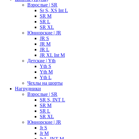
Взрослые | SR
Sr S, XS Int L
SR M
SR L
SR XL
Юниорские | JR
JR S
JR M
JR L
JR XL Int M
Детские | Yth
Yth S
Yth M
Yth L
Чехлы на шорты
Нагрудники
Взрослые | SR
SR S, INT L
SR M
SR L
SR XL
Юниорские | JR
Jr S
Jr M
Jr L, INT M