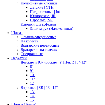
Композитные клюшки
Детские | YTH
Подростковые | Int
Юниорские | JR
Взрослые | SR
Клюшки для асфальта
Защита рук (Налокотники)
Шлема
Обычные/переносные
На колесах
Вратарские переносные
Вратарские на колесах
Специальные
Перчатки
Детские и Юниорские | YTH&JR | 8"-12"
8"
9"
10"
11"
12"
Взрослые | SR | 13"-15"
13"
14"
15"
Шорты (Трусы)