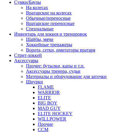
Сумки/Баулы
На колесах
Вратарские на колесах
Обычные/переносные
Вратарские переносные
Специальные
Инвентарь для хоккея и тренировок
Шайбы, мячи
Хоккейные тренажеры
Ворота, сетки, имитаторы вратаря
Стрит-хоккей
Аксессуары
Прочее: бутылки, капы и т.п.
Аксессуары тренера, судьи
Материалы и оборудование для заточки
Шнурки
FLAME
WARRIOR
ELITE
BIG BOY
MAD GUY
ELITE HOCKEY
WILLPOWER
Прочие
CCM