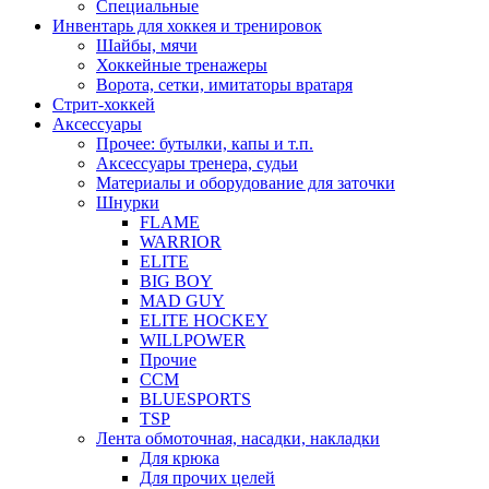
Специальные
Инвентарь для хоккея и тренировок
Шайбы, мячи
Хоккейные тренажеры
Ворота, сетки, имитаторы вратаря
Стрит-хоккей
Аксессуары
Прочее: бутылки, капы и т.п.
Аксессуары тренера, судьи
Материалы и оборудование для заточки
Шнурки
FLAME
WARRIOR
ELITE
BIG BOY
MAD GUY
ELITE HOCKEY
WILLPOWER
Прочие
CCM
BLUESPORTS
TSP
Лента обмоточная, насадки, накладки
Для крюка
Для прочих целей