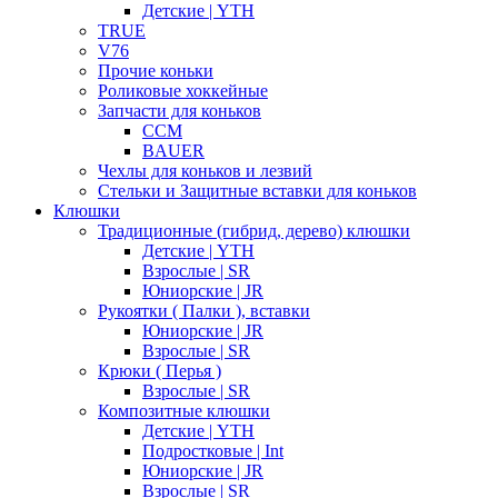
Детские | YTH
TRUE
V76
Прочие коньки
Роликовые хоккейные
Запчасти для коньков
CCM
BAUER
Чехлы для коньков и лезвий
Стельки и Защитные вставки для коньков
Клюшки
Традиционные (гибрид, дерево) клюшки
Детские | YTH
Взрослые | SR
Юниорские | JR
Рукоятки ( Палки ), вставки
Юниорские | JR
Взрослые | SR
Крюки ( Перья )
Взрослые | SR
Композитные клюшки
Детские | YTH
Подростковые | Int
Юниорские | JR
Взрослые | SR