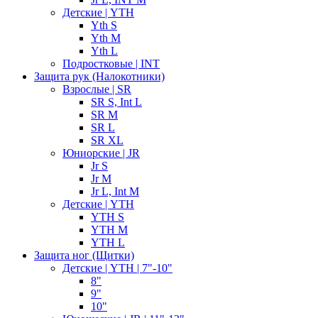
Детские | YTH
Yth S
Yth M
Yth L
Подростковые | INT
Защита рук (Налокотники)
Взрослые | SR
SR S, Int L
SR M
SR L
SR XL
Юниорские | JR
Jr S
Jr M
Jr L, Int M
Детские | YTH
YTH S
YTH M
YTH L
Защита ног (Щитки)
Детские | YTH | 7"-10"
8"
9"
10"