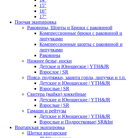
15"
16"
17"
Прочая экипировка
Раковины, Шорты и Брюки с раковиной
Компрессионные брюки с раковиной и
липучками
Компрессионные шорты с раковиной и
липучками
Раковины
Нижнее белье, носки
Детское и Юношеское | YTH&JR
Взрослое | SR
Пояса, подтяжки, защита горла, липучки и т.п.
Детские и Юношеские | YTH&JR
Взрослые | SR
Свитера (майки) хоккейные
Детские и Юношеские | YTH&JR
Взрослые | SR
Гамаши и рейтузы
Детские и Юношеские | YTH&JR
Взрослые и Подростковые| SR&Int
Вратарская экипировка
Щитки вратарские