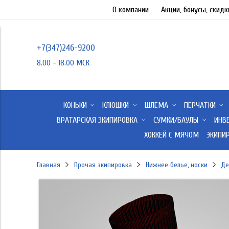
О компании
Акции, бонусы, скидк
+7(347)246-9200
8.00 - 18.00 МСК
КОНЬКИ
КЛЮШКИ
ШЛЕМА
ПЕРЧАТКИ
ВРАТАРСКАЯ ЭКИПИРОВКА
СУМКИ/БАУЛЫ
ИНВ
ХОККЕЙ С МЯЧОМ
ЭКИПИ
Главная
Прочая экипировка
Нижнее белье, носки
Де