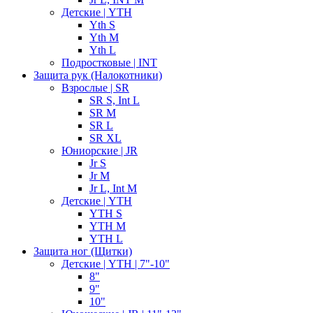
Детские | YTH
Yth S
Yth M
Yth L
Подростковые | INT
Защита рук (Налокотники)
Взрослые | SR
SR S, Int L
SR M
SR L
SR XL
Юниорские | JR
Jr S
Jr M
Jr L, Int M
Детские | YTH
YTH S
YTH M
YTH L
Защита ног (Щитки)
Детские | YTH | 7"-10"
8"
9"
10"