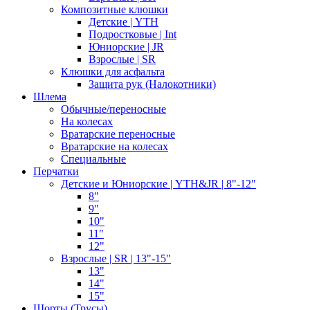
Композитные клюшки
Детские | YTH
Подростковые | Int
Юниорские | JR
Взрослые | SR
Клюшки для асфальта
Защита рук (Налокотники)
Шлема
Обычные/переносные
На колесах
Вратарские переносные
Вратарские на колесах
Специальные
Перчатки
Детские и Юниорские | YTH&JR | 8"-12"
8"
9"
10"
11"
12"
Взрослые | SR | 13"-15"
13"
14"
15"
Шорты (Трусы)