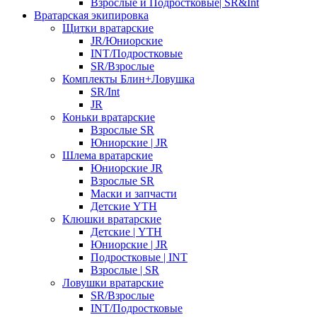
Взрослые и Подростковые| SR&Int
Вратарская экипировка
Щитки вратарские
JR/Юниорские
INT/Подростковые
SR/Взрослые
Комплекты Блин+Ловушка
SR/Int
JR
Коньки вратарские
Взрослые SR
Юниорские | JR
Шлема вратарские
Юниорские JR
Взрослые SR
Маски и запчасти
Детские YTH
Клюшки вратарские
Детские | YTH
Юниорские | JR
Подростковые | INT
Взрослые | SR
Ловушки вратарские
SR/Взрослые
INT/Подростковые