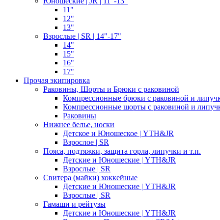
Юношеские | JR | 11"-13"
11"
12"
13"
Взрослые | SR | 14"-17"
14"
15"
16"
17"
Прочая экипировка
Раковины, Шорты и Брюки с раковиной
Компрессионные брюки с раковиной и липуч
Компрессионные шорты с раковиной и липуч
Раковины
Нижнее белье, носки
Детское и Юношеское | YTH&JR
Взрослое | SR
Пояса, подтяжки, защита горла, липучки и т.п.
Детские и Юношеские | YTH&JR
Взрослые | SR
Свитера (майки) хоккейные
Детские и Юношеские | YTH&JR
Взрослые | SR
Гамаши и рейтузы
Детские и Юношеские | YTH&JR