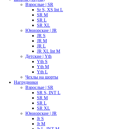
Взрослые | SR
Sr S, XS Int L
SR M
SR L
SR XL
Юниорские | JR
JR S
JR M
JR L
JR XL Int M
Детские | Yth
Yth S
Yth M
Yth L
Чехлы на шорты
Нагрудники
Взрослые | SR
SR S, INT L
SR M
SR L
SR XL
Юниорские | JR
Jr S
Jr M
Jr L, INT M