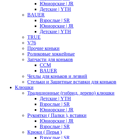
Юниорские | JR
Детские | YTH
BAUER
Взрослые | SR
Юниорские | JR
Детские | YTH
TRUE
V76
Прочие коньки
Роликовые хоккейные
Запчасти для коньков
CCM
BAUER
Чехлы для коньков и лезвий
Стельки и Защитные вставки для коньков
Клюшки
Традиционные (гибрид, дерево) клюшки
Детские | YTH
Взрослые | SR
Юниорские | JR
Рукоятки ( Палки ), вставки
Юниорские | JR
Взрослые | SR
Крюки ( Перья )
Взрослые | SR