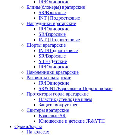
JR/Юниорские
Блины(блокеры) вратарские
SR/Взрослые
INT | Подростковые
Нагрудники вратарские
JR/Юниорские
SR/Взрослые
INT | Подростковые
Шорты вратарские
INT/Подростковые
SR/Взрослые
YTH/Детские
JR/Юниорские
Наколенники вратарские
Раковины вратарские
JR/Юниорские
SR&INT/Взрослые и Подростковые
Протекторы горла вратарские
Пластик (стекло) на шлем
Защита вокруг шеи
Свитеры вратарские
Взрослые SR
Юношеские и детские JR&YTH
Сумки/Баулы
На колесах