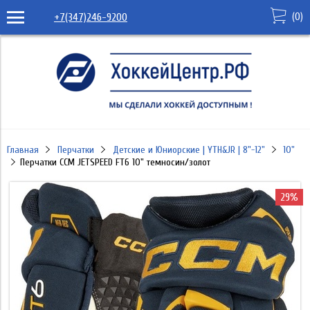
(
0
)
+7(347)246-9200
Главная
Перчатки
Детские и Юниорские | YTH&JR | 8"-12"
10"
Перчатки CCM JETSPEED FT6 10" темносин/золот
29%