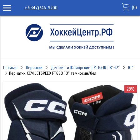
(
0
)
+7(347)246-9200
Главная
Перчатки
Детские и Юниорские | YTH&JR | 8"-12"
10"
Перчатки CCM JETSPEED FT680 10" темносин/бел
29%