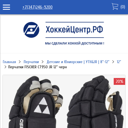
(
0
)
+7(347)246-9200
Главная
Перчатки
Детские и Юниорские | YTH&JR | 8"-12"
12"
Перчатки FISCHER CT950 JR 12" черн
20%