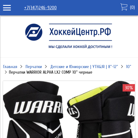
(
0
)
+7(347)246-9200
Главная
Перчатки
Детские и Юниорские | YTH&JR | 8"-12"
10"
Перчатки WARRIOR ALPHA LX2 COMP 10" черные
30%