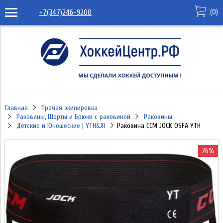
(
0
)
+7(347)246-9200
Главная
Прочая экипировка
Раковины, Шорты и Брюки с раковиной
Раковины
Детские и Юношеские | YTH&JR
Раковина CCM JOCK OSFA YTH
26%