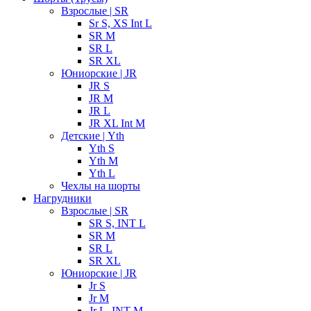
Взрослые | SR
Sr S, XS Int L
SR M
SR L
SR XL
Юниорские | JR
JR S
JR M
JR L
JR XL Int M
Детские | Yth
Yth S
Yth M
Yth L
Чехлы на шорты
Нагрудники
Взрослые | SR
SR S, INT L
SR M
SR L
SR XL
Юниорские | JR
Jr S
Jr M
Jr L, INT M