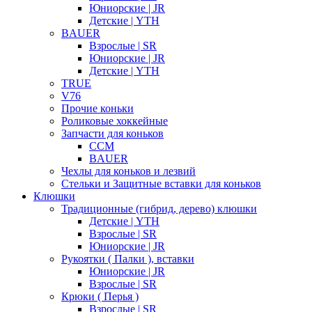
Юниорские | JR
Детские | YTH
BAUER
Взрослые | SR
Юниорские | JR
Детские | YTH
TRUE
V76
Прочие коньки
Роликовые хоккейные
Запчасти для коньков
CCM
BAUER
Чехлы для коньков и лезвий
Стельки и Защитные вставки для коньков
Клюшки
Традиционные (гибрид, дерево) клюшки
Детские | YTH
Взрослые | SR
Юниорские | JR
Рукоятки ( Палки ), вставки
Юниорские | JR
Взрослые | SR
Крюки ( Перья )
Взрослые | SR