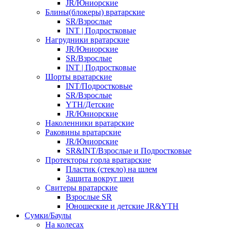
JR/Юниорские
Блины(блокеры) вратарские
SR/Взрослые
INT | Подростковые
Нагрудники вратарские
JR/Юниорские
SR/Взрослые
INT | Подростковые
Шорты вратарские
INT/Подростковые
SR/Взрослые
YTH/Детские
JR/Юниорские
Наколенники вратарские
Раковины вратарские
JR/Юниорские
SR&INT/Взрослые и Подростковые
Протекторы горла вратарские
Пластик (стекло) на шлем
Защита вокруг шеи
Свитеры вратарские
Взрослые SR
Юношеские и детские JR&YTH
Сумки/Баулы
На колесах