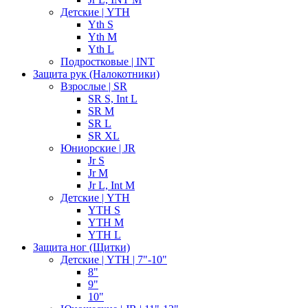
Детские | YTH
Yth S
Yth M
Yth L
Подростковые | INT
Защита рук (Налокотники)
Взрослые | SR
SR S, Int L
SR M
SR L
SR XL
Юниорские | JR
Jr S
Jr M
Jr L, Int M
Детские | YTH
YTH S
YTH M
YTH L
Защита ног (Щитки)
Детские | YTH | 7"-10"
8"
9"
10"