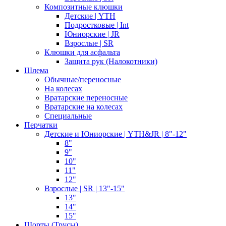
Композитные клюшки
Детские | YTH
Подростковые | Int
Юниорские | JR
Взрослые | SR
Клюшки для асфальта
Защита рук (Налокотники)
Шлема
Обычные/переносные
На колесах
Вратарские переносные
Вратарские на колесах
Специальные
Перчатки
Детские и Юниорские | YTH&JR | 8"-12"
8"
9"
10"
11"
12"
Взрослые | SR | 13"-15"
13"
14"
15"
Шорты (Трусы)