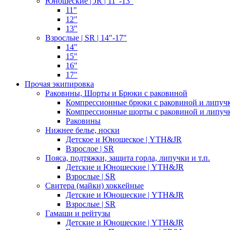
Юношеские | JR | 11"-13"
11"
12"
13"
Взрослые | SR | 14"-17"
14"
15"
16"
17"
Прочая экипировка
Раковины, Шорты и Брюки с раковиной
Компрессионные брюки с раковиной и липуч
Компрессионные шорты с раковиной и липуч
Раковины
Нижнее белье, носки
Детское и Юношеское | YTH&JR
Взрослое | SR
Пояса, подтяжки, защита горла, липучки и т.п.
Детские и Юношеские | YTH&JR
Взрослые | SR
Свитера (майки) хоккейные
Детские и Юношеские | YTH&JR
Взрослые | SR
Гамаши и рейтузы
Детские и Юношеские | YTH&JR