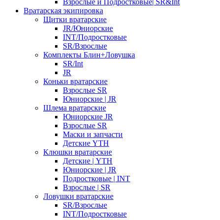
Взрослые и Подростковые| SR&Int
Вратарская экипировка
Щитки вратарские
JR/Юниорские
INT/Подростковые
SR/Взрослые
Комплекты Блин+Ловушка
SR/Int
JR
Коньки вратарские
Взрослые SR
Юниорские | JR
Шлема вратарские
Юниорские JR
Взрослые SR
Маски и запчасти
Детские YTH
Клюшки вратарские
Детские | YTH
Юниорские | JR
Подростковые | INT
Взрослые | SR
Ловушки вратарские
SR/Взрослые
INT/Подростковые