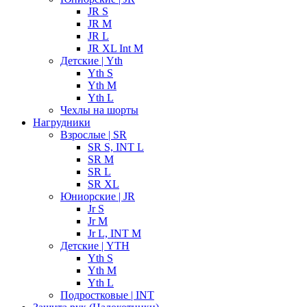
JR S
JR M
JR L
JR XL Int M
Детские | Yth
Yth S
Yth M
Yth L
Чехлы на шорты
Нагрудники
Взрослые | SR
SR S, INT L
SR M
SR L
SR XL
Юниорские | JR
Jr S
Jr M
Jr L, INT M
Детские | YTH
Yth S
Yth M
Yth L
Подростковые | INT