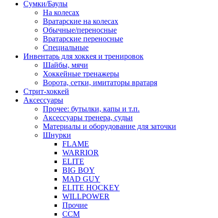
Сумки/Баулы
На колесах
Вратарские на колесах
Обычные/переносные
Вратарские переносные
Специальные
Инвентарь для хоккея и тренировок
Шайбы, мячи
Хоккейные тренажеры
Ворота, сетки, имитаторы вратаря
Стрит-хоккей
Аксессуары
Прочее: бутылки, капы и т.п.
Аксессуары тренера, судьи
Материалы и оборудование для заточки
Шнурки
FLAME
WARRIOR
ELITE
BIG BOY
MAD GUY
ELITE HOCKEY
WILLPOWER
Прочие
CCM