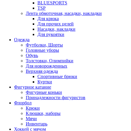
BLUESPORTS
TSP
Лента обмоточная, насадки, накладки
Для крюка
Для прочих целей
Насадки, накладки
Для рукоятки
Одежда
Футболки, Шорты
Головные уборы
Обувь
Толстовки, Олимпийки
Для новорожденных
Верхняя одежда
Спортивные брюки
Куртки
Фигурное катание
Фигурные коньки
Принадлежности фигуристов
Флорбол
Крюки
Клюшки, наборы
Мячи
Инвентарь
Хоккей с мячом