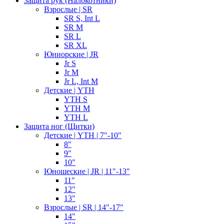
Защита рук (Налокотники)
Взрослые | SR
SR S, Int L
SR M
SR L
SR XL
Юниорские | JR
Jr S
Jr M
Jr L, Int M
Детские | YTH
YTH S
YTH M
YTH L
Защита ног (Щитки)
Детские | YTH | 7"-10"
8"
9"
10"
Юношеские | JR | 11"-13"
11"
12"
13"
Взрослые | SR | 14"-17"
14"