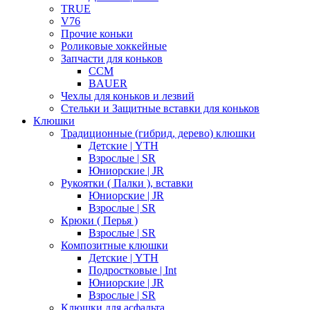
TRUE
V76
Прочие коньки
Роликовые хоккейные
Запчасти для коньков
CCM
BAUER
Чехлы для коньков и лезвий
Стельки и Защитные вставки для коньков
Клюшки
Традиционные (гибрид, дерево) клюшки
Детские | YTH
Взрослые | SR
Юниорские | JR
Рукоятки ( Палки ), вставки
Юниорские | JR
Взрослые | SR
Крюки ( Перья )
Взрослые | SR
Композитные клюшки
Детские | YTH
Подростковые | Int
Юниорские | JR
Взрослые | SR
Клюшки для асфальта