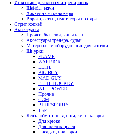
Инвентарь для хоккея и тренировок
Шайбы, мячи
Хоккейные тренажеры
Ворота, сетки, имитаторы вратаря
Стрит-хоккей
Аксессуары
Прочее: бутылки, капы и т.п.
Аксессуары тренера, судьи
Материалы и оборудование для заточки
Шнурки
FLAME
WARRIOR
ELITE
BIG BOY
MAD GUY
ELITE HOCKEY
WILLPOWER
Прочие
CCM
BLUESPORTS
TSP
Лента обмоточная, насадки, накладки
Для крюка
Для прочих целей
Насадки, накладки