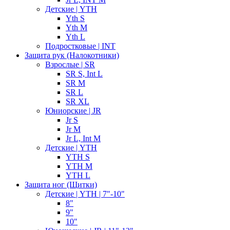
Детские | YTH
Yth S
Yth M
Yth L
Подростковые | INT
Защита рук (Налокотники)
Взрослые | SR
SR S, Int L
SR M
SR L
SR XL
Юниорские | JR
Jr S
Jr M
Jr L, Int M
Детские | YTH
YTH S
YTH M
YTH L
Защита ног (Щитки)
Детские | YTH | 7"-10"
8"
9"
10"