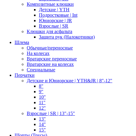
Композитные клюшки
Детские | YTH
Подростковые | Int
Юниорские | JR
Взрослые | SR
Клюшки для асфальта
Защита рук (Налокотники)
Шлема
Обычные/переносные
На колесах
Вратарские переносные
Вратарские на колесах
Специальные
Перчатки
Детские и Юниорские | YTH&JR | 8"-12"
8"
9"
10"
11"
12"
Взрослые | SR | 13"-15"
13"
14"
15"
Шорты (Трусы)