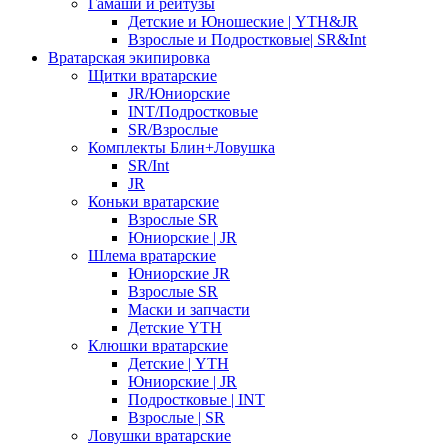
Гамаши и рейтузы
Детские и Юношеские | YTH&JR
Взрослые и Подростковые| SR&Int
Вратарская экипировка
Щитки вратарские
JR/Юниорские
INT/Подростковые
SR/Взрослые
Комплекты Блин+Ловушка
SR/Int
JR
Коньки вратарские
Взрослые SR
Юниорские | JR
Шлема вратарские
Юниорские JR
Взрослые SR
Маски и запчасти
Детские YTH
Клюшки вратарские
Детские | YTH
Юниорские | JR
Подростковые | INT
Взрослые | SR
Ловушки вратарские