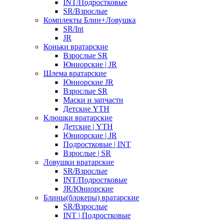
INT/Подростковые
SR/Взрослые
Комплекты Блин+Ловушка
SR/Int
JR
Коньки вратарские
Взрослые SR
Юниорские | JR
Шлема вратарские
Юниорские JR
Взрослые SR
Маски и запчасти
Детские YTH
Клюшки вратарские
Детские | YTH
Юниорские | JR
Подростковые | INT
Взрослые | SR
Ловушки вратарские
SR/Взрослые
INT/Подростковые
JR/Юниорские
Блины(блокеры) вратарские
SR/Взрослые
INT | Подростковые