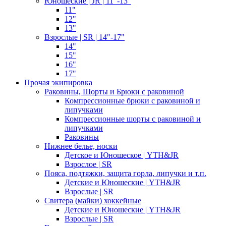
Юношеские | JR | 11"-13"
11"
12"
13"
Взрослые | SR | 14"-17"
14"
15"
16"
17"
Прочая экипировка
Раковины, Шорты и Брюки с раковиной
Компрессионные брюки с раковиной и
липучками
Компрессионные шорты с раковиной и
липучками
Раковины
Нижнее белье, носки
Детское и Юношеское | YTH&JR
Взрослое | SR
Пояса, подтяжки, защита горла, липучки и т.п.
Детские и Юношеские | YTH&JR
Взрослые | SR
Свитера (майки) хоккейные
Детские и Юношеские | YTH&JR
Взрослые | SR