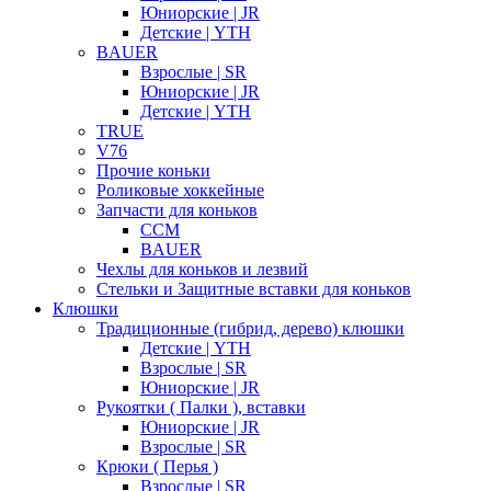
Юниорские | JR
Детские | YTH
BAUER
Взрослые | SR
Юниорские | JR
Детские | YTH
TRUE
V76
Прочие коньки
Роликовые хоккейные
Запчасти для коньков
CCM
BAUER
Чехлы для коньков и лезвий
Стельки и Защитные вставки для коньков
Клюшки
Традиционные (гибрид, дерево) клюшки
Детские | YTH
Взрослые | SR
Юниорские | JR
Рукоятки ( Палки ), вставки
Юниорские | JR
Взрослые | SR
Крюки ( Перья )
Взрослые | SR