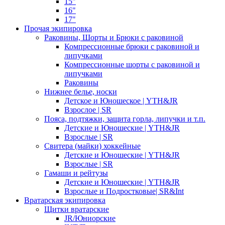
15"
16"
17"
Прочая экипировка
Раковины, Шорты и Брюки с раковиной
Компрессионные брюки с раковиной и
липучками
Компрессионные шорты с раковиной и
липучками
Раковины
Нижнее белье, носки
Детское и Юношеское | YTH&JR
Взрослое | SR
Пояса, подтяжки, защита горла, липучки и т.п.
Детские и Юношеские | YTH&JR
Взрослые | SR
Свитера (майки) хоккейные
Детские и Юношеские | YTH&JR
Взрослые | SR
Гамаши и рейтузы
Детские и Юношеские | YTH&JR
Взрослые и Подростковые| SR&Int
Вратарская экипировка
Щитки вратарские
JR/Юниорские