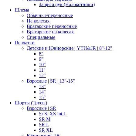
Защита рук (Налокотники)
Шлема
Обычные/переносные
На колесах
Вратарские переносные
Вратарские на колесах
Специальные
Перчатки
Детские и Юниорские | YTH&JR | 8"-12"
8"
9"
10"
11"
12"
Взрослые | SR | 13"-15"
13"
14"
15"
Шорты (Трусы)
Взрослые | SR
Sr S, XS Int L
SR M
SR L
SR XL
Юниорские | JR