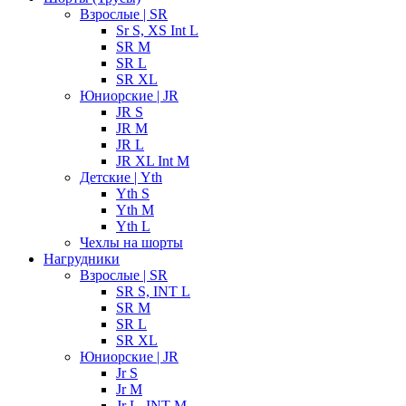
Взрослые | SR
Sr S, XS Int L
SR M
SR L
SR XL
Юниорские | JR
JR S
JR M
JR L
JR XL Int M
Детские | Yth
Yth S
Yth M
Yth L
Чехлы на шорты
Нагрудники
Взрослые | SR
SR S, INT L
SR M
SR L
SR XL
Юниорские | JR
Jr S
Jr M
Jr L, INT M