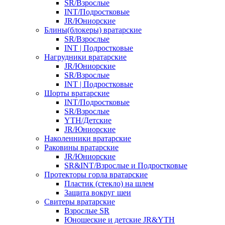
SR/Взрослые
INT/Подростковые
JR/Юниорские
Блины(блокеры) вратарские
SR/Взрослые
INT | Подростковые
Нагрудники вратарские
JR/Юниорские
SR/Взрослые
INT | Подростковые
Шорты вратарские
INT/Подростковые
SR/Взрослые
YTH/Детские
JR/Юниорские
Наколенники вратарские
Раковины вратарские
JR/Юниорские
SR&INT/Взрослые и Подростковые
Протекторы горла вратарские
Пластик (стекло) на шлем
Защита вокруг шеи
Свитеры вратарские
Взрослые SR
Юношеские и детские JR&YTH