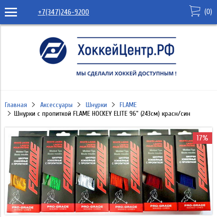
(
0
)
+7(347)246-9200
Главная
Аксессуары
Шнурки
FLAME
Шнурки с пропиткой FLAME HOCKEY ELITE 96" (243см) красн/син
17%